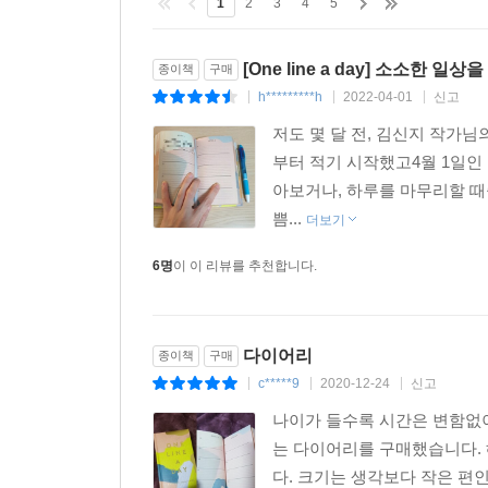
1
2
3
4
5
[One line a day] 소소한 
종이책
구매
h*********h
2022-04-01
신고
|
|
|
저도 몇 달 전, 김신지 작가님의 
부터 적기 시작했고4월 1일인
아보거나, 하루를 마무리할 때
쁨...
더보기
6명
이 이 리뷰를 추천합니다.
다이어리
종이책
구매
c*****9
2020-12-24
신고
|
|
|
나이가 들수록 시간은 변함없이
는 다이어리를 구매했습니다. 
다. 크기는 생각보다 작은 편