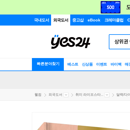
국내도서
외국도서
중고샵
eBook
크레마클럽
C
빠른분야찾기
베스트
신상품
이벤트
바이백
매
웰컴
외국도서
취미 라이프스타...
달력/다이