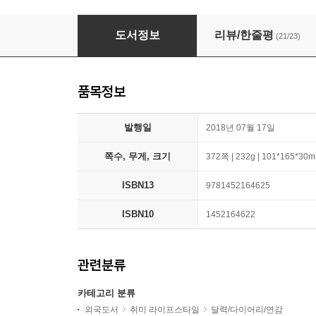
Modern One Line a Day: A Five-Year Memor
도서정보
리뷰/한줄평
(21/23)
품목정보
발행일
2018년 07월 17일
쪽수, 무게, 크기
372쪽 | 232g | 101*165*30
ISBN13
9781452164625
ISBN10
1452164622
관련분류
카테고리 분류
외국도서
취미 라이프스타일
달력/다이어리/연감