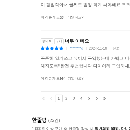
이 정말작아서 글씨도 엄청 작게 써야해요 ㅋㅋ
이 리뷰가 도움이 되었나요?
너무 이뻐요
종이책
구매
j********d
2024-11-18
신고
|
|
|
꾸준히 일기쓰고 싶어서 구입했는데 가볍고 너
해지도록!!완전 추천합니다 다이어리 구입하세
이 리뷰가 도움이 되었나요?
1
2
3
4
5
한줄평
(23건)
1,000원 이상 구매 후 한줄평 작성 시
일반회원 50원, 마니