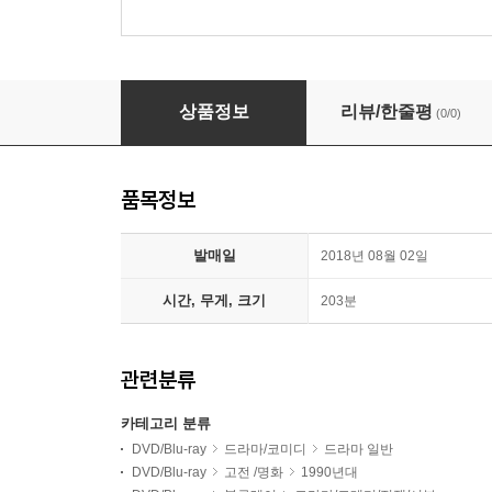
짝코 (1Disc) : 블루레이
상품정보
리뷰/한줄평
(0/0)
품목정보
발매일
2018년 08월 02일
시간, 무게, 크기
203분
관련분류
카테고리 분류
DVD/Blu-ray
드라마/코미디
드라마 일반
DVD/Blu-ray
고전 /명화
1990년대