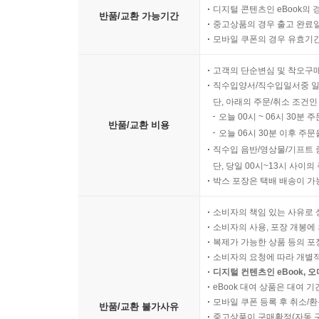
디지털 콘텐츠인 eBook의 
반품/교환 가능기간
중고상품의 경우 출고 완료일
모바일 쿠폰의 경우 유효기간(
고객의 단순변심 및 착오구
직수입양서/직수입일서중 일
단, 아래의 주문/취소 조건인
오늘 00시 ~ 06시 30분 
반품/교환 비용
오늘 06시 30분 이후 주문
직수입 음반/영상물/기프트 
단, 당일 00시~13시 사이
박스 포장은 택배 배송이 가
소비자의 책임 있는 사유로 
소비자의 사용, 포장 개봉에 
복제가 가능한 상품 등의 포장을 
소비자의 요청에 따라 개별
디지털 컨텐츠인 eBook, 
eBook 대여 상품은 대여 기
모바일 쿠폰 등록 후 취소/환
반품/교환 불가사유
중고상품이 구매확정(자동 