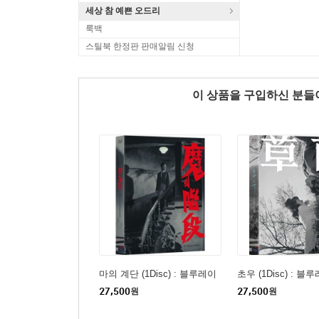
세상 참 예쁜 오드리
룩백
스틸북 한정판 판매알림 신청
이 상품을 구입하신 분
마의 계단 (1Disc) : 블루레이
초우 (1Disc) : 블
27,500
원
27,500
원