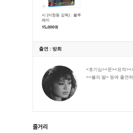
시 (이창동 감독) : 블루
레이
15,000
원
출연 :
방희
<호기심><문><표적>
><불의 딸> 등에 출연
줄거리