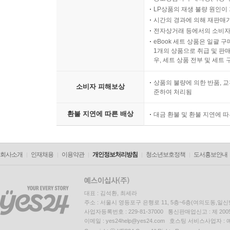
LP상품의 재생 불량 원인이 기
시간의 경과에 의해 재판매가
전자상거래 등에서의 소비자
eBook 세트 상품은 일괄 
1개의 상품으로 취급 및 판매
우, 세트 상품 전부 및 세트
상품의 불량에 의한 반품, 교
소비자 피해보상
준하여 처리됨
환불 지연에 따른 배상
대금 환불 및 환불 지연에 
회사소개
인재채용
이용약관
개인정보처리방침
청소년보호정책
도서홍보안내
대표 : 김석환, 최세라
주소 : 서울시 영등포구 은행로 11, 5층~6층(여의도동,일신
사업자등록번호 : 229-81-37000 통신판매업신고 : 제 200
이메일 : yes24help@yes24.com 호스팅 서비스사업자 :