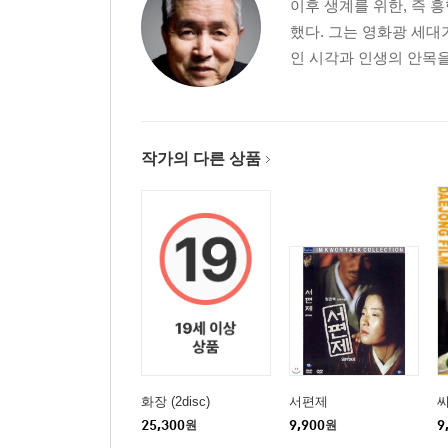
이후 생계를 위한, 즉 
했다. 그는 영화광 세대
인 시각과 인생의 안목을 
작가의 다른 상품
화장 (2disc)
서편제
25,300
원
9,900
원
9