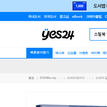
국내도서
외국도서
중고샵
eBook
크레마클럽
C
빠른분야찾기
베스트
신상품
이벤트
바이백
매
웰컴
DVD/Blu-ray
드라마/코미디
드라마 