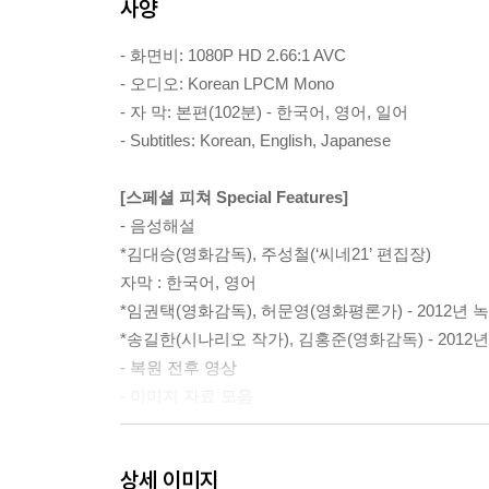
사양
- 화면비: 1080P HD 2.66:1 AVC
- 오디오: Korean LPCM Mono
- 자 막: 본편(102분) - 한국어, 영어, 일어
- Subtitles: Korean, English, Japanese
[스페셜 피쳐 Special Features]
- 음성해설
*김대승(영화감독), 주성철(‘씨네21’ 편집장)
자막 : 한국어, 영어
*임권택(영화감독), 허문영(영화평론가) - 2012년
*송길한(시나리오 작가), 김홍준(영화감독) - 2012
- 복원 전후 영상
- 이미지 자료 모음
[소책자 Booklet]
상세 이미지
- 소책자(한글, 영문)