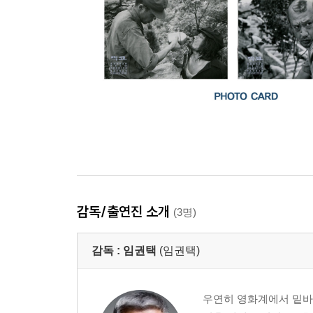
감독/출연진 소개
(3명)
감독 :
임권택
(임권택)
우연히 영화계에서 밑바닥