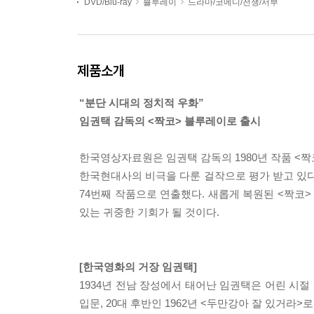
DVD/Blu-ray
블루레이
드라마/코메디/전쟁/서부
제품소개
“분단 시대의 정치적 우화”
임권택 감독의 <짝코> 블루레이로 출시
한국영상자료원은 임권택 감독의 1980년 작품 <짝코>
한국현대사의 비극을 다룬 걸작으로 평가 받고 있다
74번째 작품으로 연출했다. 새롭게 복원된 <짝코
있는 귀중한 기회가 될 것이다.
[한국영화의 거장 임권택]
1934년 전남 장성에서 태어난 임권택은 어린 시절
입문, 20대 후반인 1962년 <두만강아 잘 있거라>