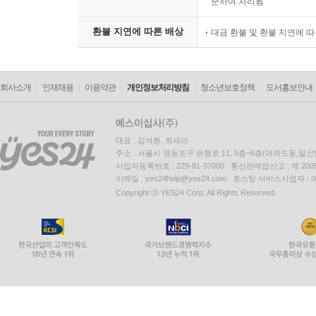
준하여 처리됨
환불 지연에 따른 배상
대금 환불 및 환불 지연에 
회사소개
인재채용
이용약관
개인정보처리방침
청소년보호정책
도서홍보안내
대표 : 김석환, 최세라
주소 : 서울시 영등포구 은행로 11, 5층~6층(여의도동,일신
사업자등록번호 : 229-81-37000 통신판매업신고 : 제 200
이메일 : yes24help@yes24.com 호스팅 서비스사업자 :
Copyright ⓒ YES24 Corp. All Rights Reserved.