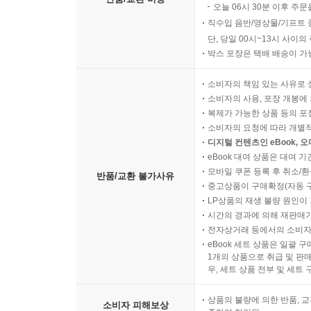
오늘 06시 30분 이후 주문
직수입 음반/영상물/기프트 
단, 당일 00시~13시 사이
박스 포장은 택배 배송이 가
소비자의 책임 있는 사유로 
소비자의 사용, 포장 개봉에 
복제가 가능한 상품 등의 포장을 
소비자의 요청에 따라 개별
디지털 컨텐츠인 eBook, 
eBook 대여 상품은 대여 기
모바일 쿠폰 등록 후 취소/환
반품/교환 불가사유
중고상품이 구매확정(자동 
LP상품의 재생 불량 원인이 기
시간의 경과에 의해 재판매가
전자상거래 등에서의 소비자
eBook 세트 상품은 일괄 
1개의 상품으로 취급 및 판매
우, 세트 상품 전부 및 세트
상품의 불량에 의한 반품, 교
소비자 피해보상