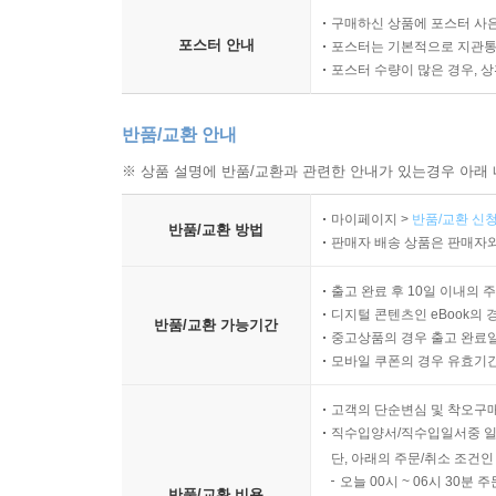
구매하신 상품에 포스터 사은
포스터 안내
포스터는 기본적으로 지관통에
포스터 수량이 많은 경우, 
반품/교환 안내
※ 상품 설명에 반품/교환과 관련한 안내가 있는경우 아래 
마이페이지 >
반품/교환 신청
반품/교환 방법
판매자 배송 상품은 판매자와
출고 완료 후 10일 이내의 
디지털 콘텐츠인 eBook의 
반품/교환 가능기간
중고상품의 경우 출고 완료일
모바일 쿠폰의 경우 유효기간(
고객의 단순변심 및 착오구
직수입양서/직수입일서중 일
단, 아래의 주문/취소 조건인
오늘 00시 ~ 06시 30분 
반품/교환 비용