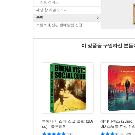
퍼스트 라이드
세상 참 예쁜 오드리
룩백
스틸북 한정판 판매알림 신청
이 상품을 구입하신 분
부에나 비스타 소셜 클럽 (1Di
레미니센스 (2Disc, 
sc) : 블루레이
BD 스틸북 한정수량)
레이
1건
2건