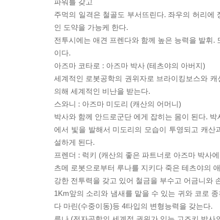
파워를 갖고
주먹의 일격은 철골도 부서뜨린다. 좌우의 허리에 
인 도약을 가능케 한다.
전투시에는 애견 프렌다와 함께 높은 능력을 발휘. 
이다.
아즈마 코타로 : 아즈마 박사 (테츠야의 아버지)
세계적인 로봇공학의 권위자로 브라이킹보스와 캐산
의해 세계적인 비난을 받는다.
스와니 : 아즈마 미도리 (캐산의 어머니)
박사와 함께 안드로군단 에게 잡히는 몸이 된다. 박
에서 빛을 발해서 미도리의 모습이 투영되고 캐산
설하게 된다.
프렌더 : 럭키 (캐산의 좋은 파트너로 아즈마 박사에
츠메 로봇으로부터 루나를 지키다 죽은 테츠야의 애
강한 전투력을 갖고 있어 철금을 부수고 어금니와 
1Km앞의 소리와 냄새를 맡을 수 있는 귀와 코로 종
다 마린(수중이동)등 4타입의 변형능력을 갖는다.
루나 (전자공학의 세계적 권위가 있는 고즈키 박사의 