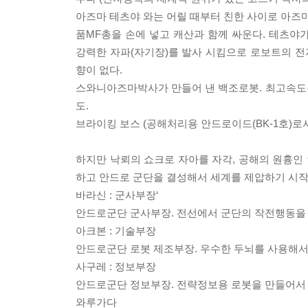
아즈마 테츠야 와는 어릴 때부터 친한 사이로 아즈마
품MF총을 손에 넣고 캐산과 함께 싸운다. 테츠야가
강력한 자파(자기장)를 발사 시킴으로 로보트의 
향이 없다.
스와니아즈마박사가 만들어 낸 백조로봇. 최고속도는 
도.
브라이킹 보스 (공해처리용 안드로이드(BK-1호)로
하지만 낙뢰의 쇼크로 자아를 자각, 공해의 원흉인
하고 안드로 군단을 결성해서 세계를 제압하기 시작
바라신 : 군사부장‘
안드로군단 군사부장. 전선에서 군단의 작전행동을 지
아크본 : 기술부장
안드로군단 로봇 제조부장. 우수한 두뇌를 사용해서
사구레 : 정보부장
안드로군단 정보부장. 전략정보용 로봇을 만들어서 적
와루가다