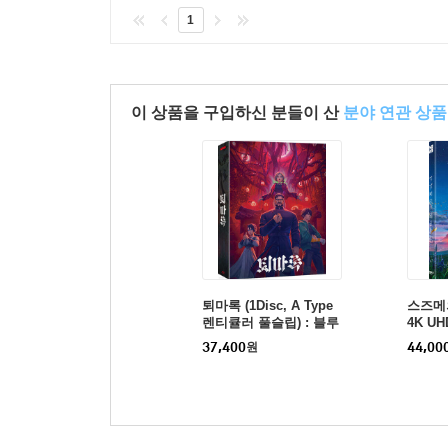
1
이 상품을 구입하신 분들이 산
분야 연관 상품
제목 : ED 『나는 신조인간』
노래 : Gorani (코러스 김민기)
편곡 : TAPi
Mix&Mastering : TAPi
퇴마록 (1Disc, A Type
스즈메의
Produced by A.SOUND
렌티큘러 풀슬립) : 블루
4K UH
레이
블루레
37,400
원
44,00
'ED 주제곡 가사'
겉모습은 예전과 변함없지만
두팔은 강철조차 부숴버린다