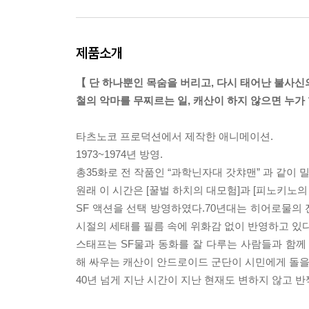
제품소개
【 단 하나뿐인 목숨을 버리고, 다시 태어난 불사신
철의 악마를 무찌르는 일, 캐산이 하지 않으면 누가
타츠노코 프로덕션에서 제작한 애니메이션.
1973~1974년 방영.
총35화로 전 작품인 “과학닌자대 갓챠맨” 과 같이
원래 이 시간은 [꿀벌 하치의 대모험]과 [피노키노
SF 액션을 선택 방영하였다.70년대는 히어로물의 
시절의 세태를 필름 속에 위화감 없이 반영하고 있다
스태프는 SF물과 동화를 잘 다루는 사람들과 함께
해 싸우는 캐산이 안드로이드 군단이 시민에게 돌을
40년 넘게 지난 시간이 지난 현재도 변하지 않고 