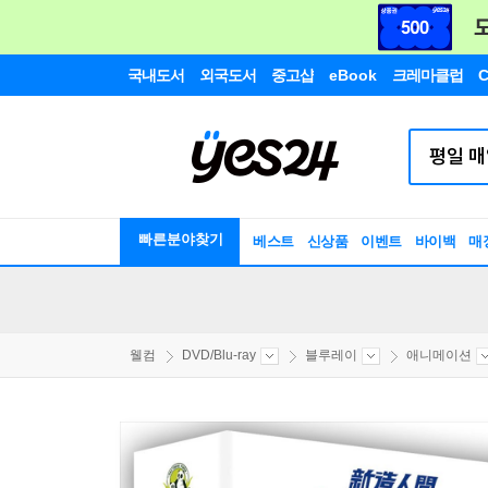
국내도서
외국도서
중고샵
eBook
크레마클럽
C
빠른분야찾기
베스트
신상품
이벤트
바이백
매
웰컴
DVD/Blu-ray
블루레이
애니메이션