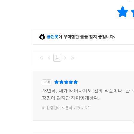
안드로군단을 무찌른다
프렌더~ 젯~
신조인간 캐산- 캐산- 캐산-
클린봇
이 부적절한 글을 감지 중입니다.
1
구매
73년작, 내가 태어나기도 전의 작품이나, 난 
장면이 많지만 재미잇게봣다,
이 한줄평이 도움이 되었나요?