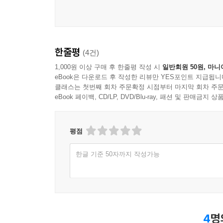
편곡 : TAPi
Mix&Mastering : TAPi
Produced by A.SOUND
한줄평
(4건)
[OP나래이션]
1,000원 이상 구매 후 한줄평 작성 시
일반회원 50원, 마니
eBook은 다운로드 후 작성한 리뷰만 YES포인트 지급됩니
단 하나뿐인 목숨을 버리고
클래스는 첫번째 회차 주문확정 시점부터 마지막 회차 주문
다시 태어난 불사신의 몸
eBook 페이백, CD/LP, DVD/Blu-ray, 패션 및 판매금
철의 악마를 무찌르는 일
캐산이 하지 않으면 누가 할것인가-
평점
[OP 주제곡 가사]
한글 기준 50자까지 작성가능
날아라 캐산~ 싸워라 캐산~ 이겨라 캐산
장하다 용감하다 굳센 그모습
킥 어택 번 개 펀 치
기계로 변해버린 불사신의 몸이다
타오르는 용기를 가슴에 안고
4
명