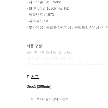
- 자 막 : 한국어, None
- 화 면 : 4:3, 1080P Full HD
- 제작년도 : 1973
- 지역코드 : A
- 부가영상 : 논텔톱 OP 영상 / 논텔톱 ED 영상 /
제품 구성
프리미어 박스세트 BD 3Disc
[특전상품 1] 3D 렌티큘러 2매
[특전상품 2] 공식 퍼팩트 가이드북 & 콘티북 118p
[특전상품 3] 50mm 신주 부조코인 (지름x두께 50mm
디스크
[특전상품 4] 포터카드 (애니메이션 셀화컷) 5매
Disc1 [298min]
01
제1화 불사신의 도전자