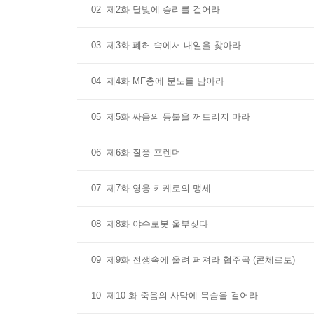
02
제2화 달빛에 승리를 걸어라
03
제3화 폐허 속에서 내일을 찾아라
04
제4화 MF총에 분노를 담아라
05
제5화 싸움의 등불을 꺼트리지 마라
06
제6화 질풍 프렌더
07
제7화 영웅 키케로의 맹세
08
제8화 야수로봇 울부짖다
09
제9화 전쟁속에 울려 퍼져라 협주곡 (콘체르토)
10
제10 화 죽음의 사막에 목숨을 걸어라