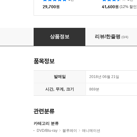
29,700
원
41,600
원
(12% 할인
신조인간 캐산 TV 시리즈 (초회 한정판 3Disc) 
상품정보
리뷰/한줄평
(0/4)
품목정보
발매일
2018년 06월 21일
시간, 무게, 크기
869분
관련분류
카테고리 분류
DVD/Blu-ray
블루레이
애니메이션