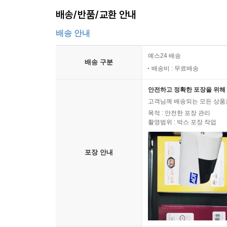
꿈들과 희망마저 어제에 버려두고
배송/반품/교환 안내
싸우기 위해서만 살아나간다
정의의 그 이름은 신조인간 캐산.
배송 안내
NEW OP, ED 주제가
예스24 배송
배송 구분
배송비 : 무료배송
안전하고 정확한 포장을 위해 
고객님께 배송되는 모든 상품을
목적 : 안전한 포장 관리
촬영범위 : 박스 포장 작업
포장 안내