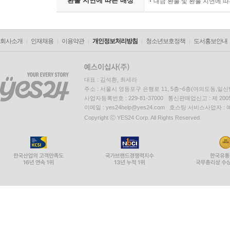
환불 지연에 따른 배상
대금 환불 및 환불 지연에 
회사소개
인재채용
이용약관
개인정보처리방침
청소년보호정책
도서홍보안내
대표 : 김석환, 최세라
주소 : 서울시 영등포구 은행로 11, 5층~6층(여의도동,일신
사업자등록번호 : 229-81-37000 통신판매업신고 : 제 200
이메일 : yes24help@yes24.com 호스팅 서비스사업자 :
Copyright ⓒ YES24 Corp. All Rights Reserved.