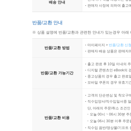
배송 안내
판매자 사정에 의하여 출고
반품/교환 안내
※ 상품 설명에 반품/교환과 관련한 안내가 있는경우 아래 
마이페이지 >
반품/교환 신청
반품/교환 방법
판매자 배송 상품은 판매자와
출고 완료 후 10일 이내의 
디지털 콘텐츠인 eBook의 
반품/교환 가능기간
중고상품의 경우 출고 완료일
모바일 쿠폰의 경우 유효기간(
고객의 단순변심 및 착오구
직수입양서/직수입일서중 일
단, 아래의 주문/취소 조건인
오늘 00시 ~ 06시 30분 
반품/교환 비용
오늘 06시 30분 이후 주문
직수입 음반/영상물/기프트 