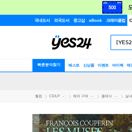
국내도서
외국도서
중고샵
eBook
크레마클럽
C
빠른분야찾기
베스트
신상품
이벤트
바이백
매
웰컴
CD/LP
해외 구매
클래식
실내