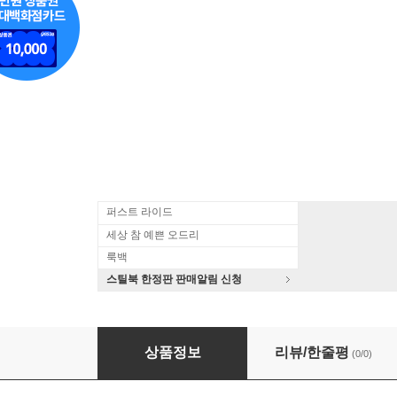
퍼스트 라이드
세상 참 예쁜 오드리
룩백
스틸북 한정판 판매알림 신청
쿠프랭: 하프시코드와 기악을 위한 명곡집 (Couperin: Le
상품정보
리뷰/한줄평
(0/0)