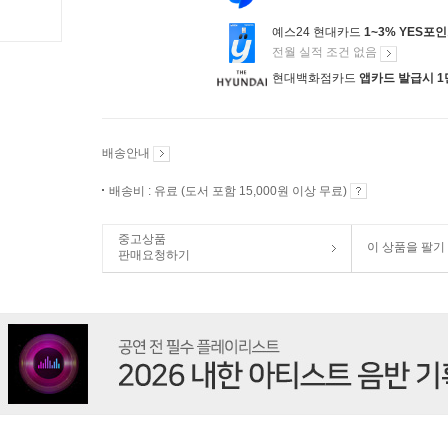
예스24 현대카드
1~3% YES포
전월 실적 조건 없음
현대백화점카드
앱카드 발급시 1
배송안내
배송비 : 유료 (도서 포함 15,000원 이상 무료)
중고상품
이 상품을 팔기
판매요청하기