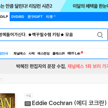
D/LP
DVD/BD
문구
/GIFT
티켓
독서유형검사
RBTI Lab
장안내
채널예스
사락
예스펀딩
클래스24
독서유형검사
박혜진 편집자의 문장 수집,
채널예스 1화 보러 가
수입
Eddie Cochran (에디 코크란) 
CD