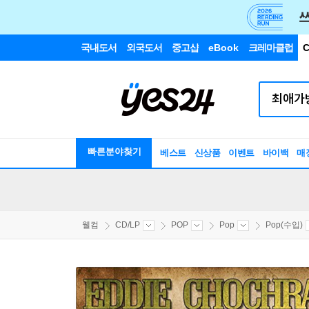
국내도서
외국도서
중고샵
eBook
크레마클럽
C
빠른분야찾기
베스트
신상품
이벤트
바이백
매
웰컴
CD/LP
POP
Pop
Pop(수입)