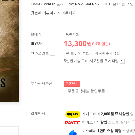
Eddie Cochran
노래
Not Now
/
Not Now
2018년 05월 15일
첫번째 리뷰어가 되어주세요.
판매가
16,400원
13,300
원
할인가
(19% 할인)
YES포인트
140원 (1% 적립) + 마니아추가적립
5만원이상 구매 시 2천원 추가적립
추가혜택쿠폰
쿠폰받기
주문금액대별 할인쿠폰
결제혜택
카카오페이
2,000원 즉시할인
일
페이코
1% 할인
포인트 결제시
토스페이
1만P 추첨 적립
+ 생애