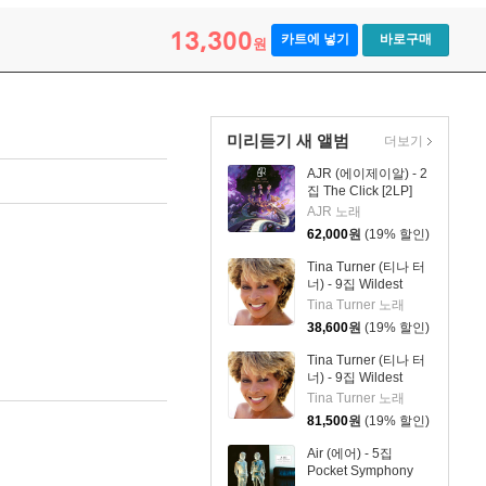
13,300
카트에 넣기
바로구매
원
미리듣기 새 앨범
더보기
AJR (에이제이알) - 2
집 The Click [2LP]
AJR 노래
62,000
원
(19% 할인)
Tina Turner (티나 터
너) - 9집 Wildest
Dreams 2026
Tina Turner 노래
38,600
원
(19% 할인)
Tina Turner (티나 터
너) - 9집 Wildest
Dreams 2026 [2LP]
Tina Turner 노래
81,500
원
(19% 할인)
Air (에어) - 5집
Pocket Symphony