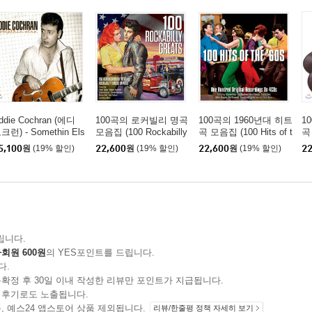
ddie Cochran (에디
100곡의 로커빌리 명곡
100곡의 1960년대 히트
1
크런) - Somethin Els
모음집 (100 Rockabilly
곡 모음집 (100 Hits of t
곡 
 [2LP]
Greats)
he '60s)
he
5,100
원
(19% 할인)
22,600
원
(19% 할인)
22,600
원
(19% 할인)
22
립니다.
회원 600원
의 YES포인트를 드립니다.
다.
확정 후 30일 이내 작성한 리뷰만 포인트가 지급됩니다.
 후기로도 노출됩니다.
지 상품, 예스24 앱스토어 상품 제외됩니다.
리뷰/한줄평 정책 자세히 보기