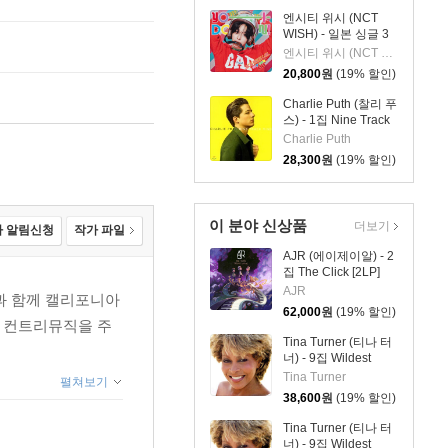
엔시티 위시 (NCT
WISH) - 일본 싱글 3
집 YO-I-DON! / BOY
엔시티 위시 (NCT WISH)
MEETS GIRL [RIKU
20,800
원
(19% 할인)
Ver.]
Charlie Puth (찰리 푸
스) - 1집 Nine Track
Mind [LP]
Charlie Puth
28,300
원
(19% 할인)
이 분야 신상품
더보기
 알림신청
작가 파일
AJR (에이제이알) - 2
집 The Click [2LP]
AJR
가족과 함께 캘리포니아
62,000
원
(19% 할인)
성하여 컨트리뮤직을 주
Tina Turner (티나 터
너) - 9집 Wildest
Dreams 2026
Tina Turner
펼쳐보기
38,600
원
(19% 할인)
Tina Turner (티나 터
너) - 9집 Wildest