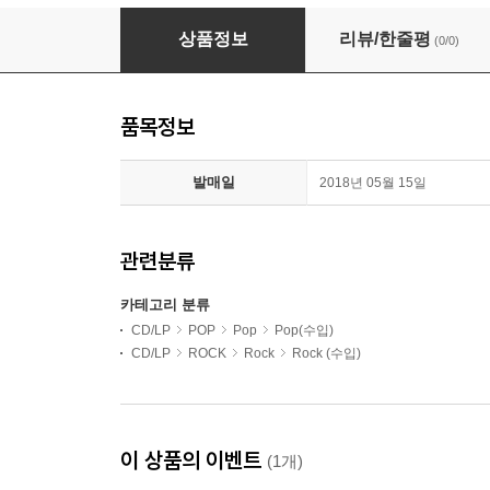
Eddie Cochran (에디 코크란) - Summertime B
상품정보
리뷰/한줄평
(0/0)
품목정보
발매일
2018년 05월 15일
관련분류
카테고리 분류
CD/LP
POP
Pop
Pop(수입)
CD/LP
ROCK
Rock
Rock (수입)
이 상품의 이벤트
(1개)