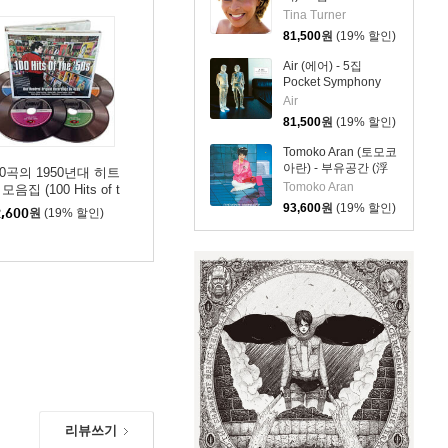
Dreams 2026 [2LP]
Tina Turner
81,500
원
(19% 할인)
Air (에어) - 5집
Pocket Symphony
[클리어 컬러 2LP]
Air
81,500
원
(19% 할인)
Tomoko Aran (토모코
아란) - 부유공간 (浮
00곡의 1950년대 히트
遊空間) (+1) [2LP]
Tomoko Aran
모음집 (100 Hits of t
 '50s)
93,600
원
(19% 할인)
,600
원
(19% 할인)
리뷰쓰기