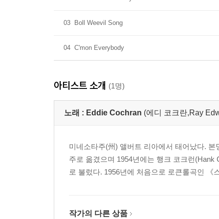
03
Boll Weevil Song
04
C'mon Everybody
아티스트 소개
(1명)
노래 :
Eddie Cochran
(에디 코크란,Ray Edwa
미네소타주(州) 앨버트 리아에서 태어났다. 본명은 
주로 옮겼으며 1954년에는 행크 코크런(Hank Co
로 불렀다. 1956년에 처음으로 로큰롤곡인 《스키
작가의 다른 상품