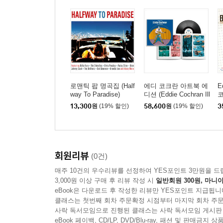
로맨틱 팝 명곡집 (Half
에디 코크란 아트북 에
E
way To Paradise)
디션 (Eddie Cochran Ill
코
ustrated by Max Caban
e
13,300
원
(19% 할인)
58,600
원
(19% 할인)
3
es) [LP]
회원리뷰
(0건)
매주 10건의 우수리뷰를 선정하여 YES포인트 3만원을 드
3,000원 이상 구매 후 리뷰 작성 시
일반회원 300원, 마니아
eBook은 다운로드 후 작성한 리뷰만 YES포인트 지급됩니
클래스는 첫번째 회차 주문확정 시점부터 마지막 회차 주문
사락 독서모임으로 진행된 클래스는 사락 독서모임 게시판
eBook 페이백, CD/LP, DVD/Blu-ray, 패션 및 판매금