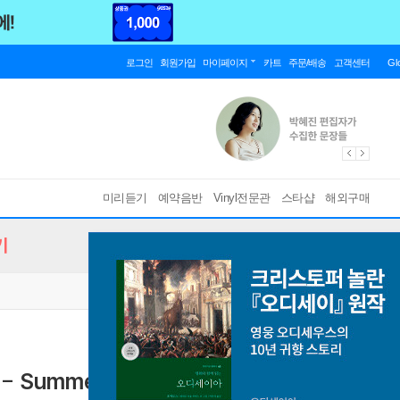
로그인
회원가입
마이페이지
카트
주문/배송
고객센터
Gl
미리듣기
예약음반
Vinyl전문관
스타샵
해외구매
기
- Summertime Blues