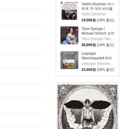
(Granados: 12
Vadim Gluzman 슈니
Danzas Espanolas)
트케: 두 대의 바이올
린을 위한 작품집
Vadim Gluzman
(Schnittke: Complete
19,500
원
(19% 할인)
Works For Two
Violins)
Tibor Gyenge /
Michael Schoch 모차
르트: 바이올린 소나
Tibor Gyenge / Michael Schoch
타집 (Mozart: Violin
26,000
원
(19% 할인)
Sonatas) [SACD
Hybrid]
Leipziger
Streichquartett 하이
든: 현악 사중주 22집
Leipziger Streichquartett
(Haydn: String
23,400
원
(19% 할인)
Quartets Vol.22 -
Op.76 No.1, 5, 6)