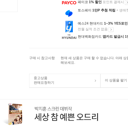
페이코
1% 할인
포인트 결제시
토스페이
1만P 추첨 적립
+ 생애
예스24 현대카드
1~3% YES포
전월 실적 조건 없음
현대백화점카드
앱카드 발급시 1
구매 시 참고사항
현재 새 상품은 구매 할 수 없습니다. 아래 
해보세요.
중고상품
이 상품을 팔기
판매요청하기