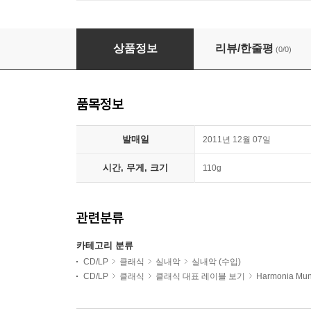
Fretwork 바흐 : 골드베르크 변주곡 [리차드 부트비 편곡
상품정보
리뷰/한줄평
(0/0)
품목정보
발매일
2011년 12월 07일
시간, 무게, 크기
110g
관련분류
카테고리 분류
CD/LP
클래식
실내악
실내악 (수입)
CD/LP
클래식
클래식 대표 레이블 보기
Harmonia Mun