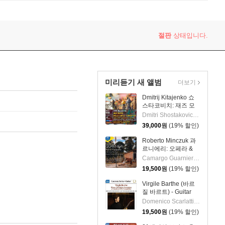
절판
상태입니다.
미리듣기 새 앨범
더보기
Dmitrij Kitajenko 쇼
스타코비치: 재즈 모
음곡, 발레 모음곡, 협
Dmitri Shostakovich 작곡 외 6명
주곡들
39,000
원
(19% 할인)
(Shostakovich: Jazz
Suite; Ballet Suites;
Roberto Minczuk 과
Concertos)
르니에리: 오페라 &
관현악 작품집
Camargo Guarnieri 작곡 외 2명
(Guarnieri: Pedro
19,500
원
(19% 할인)
Malazarte)
Virgile Barthe (바르
질 바르트) - Guitar
Recital (기타 리사이
Domenico Scarlatti 작곡 외 5명
틀)
19,500
원
(19% 할인)