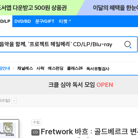
D/LP
DVD/BD
문구
/GIFT
티켓
장안내
채널예스
사락
예스펀딩
클래스24
독서유형검사
RBTI Lab
독서유형검사
크클 심야 독서 모임
OPEN
(수입)
수입
Fretwork 바흐 : 골드베르크 
CD