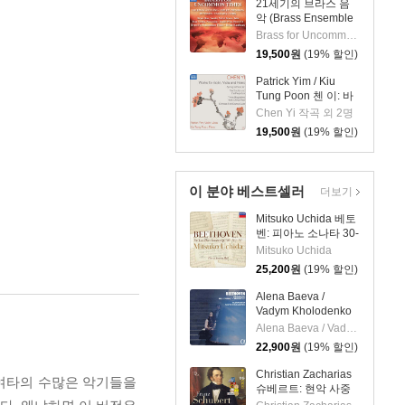
21세기의 브라스 음
악 (Brass Ensemble
Music - 21st Century)
Brass for Uncommon Times 실내악
19,500
원
(19% 할인)
Patrick Yim / Kiu
Tung Poon 첸 이: 바
이올린, 비올라, 피아
Chen Yi 작곡 외 2명
노 작품집 (Chen Yi:
19,500
원
(19% 할인)
Works For Violin,
Viola And Piano)
이 분야 베스트셀러
더보기
Mitsuko Uchida 베토
벤: 피아노 소나타 30-
32번 (Beethoven:
Mitsuko Uchida
Piano Sonatas Opp
25,200
원
(19% 할인)
109 110 & 111)
Alena Baeva /
Vadym Kholodenko
베토벤: 바이올린 소
Alena Baeva / Vadym Kholodenko
나타 5번 '봄', 9번 '크
22,900
원
(19% 할인)
로이처', 3번
(Beethoven: Violin
Christian Zacharias
 여타의 수많은 악기들을
Sonatas Nos. 5
슈베르트: 현악 사중
"Spring", 9 'Kreutzer"
주 전곡 외 (Schubert: