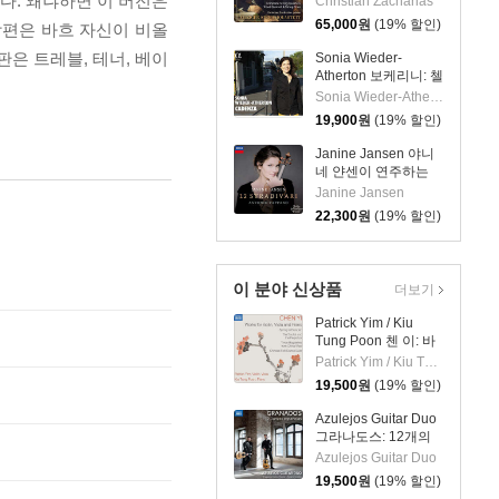
다. 왜냐하면 이 버전은
Christian Zacharias
& 3)
Complete String
65,000
원
(19% 할인)
방편은 바흐 자신이 비올
Quartets, Trout
Quintet & String
은 트레블, 테너, 베이
Sonia Wieder-
Trios)
Atherton 보케리니: 첼
로 협주곡 편곡 버전
Sonia Wieder-Atherton
(Luigi Boccherini:
19,900
원
(19% 할인)
Cello Concertos
G.479, G.477, G.476)
Janine Jansen 야니
네 얀센이 연주하는
12개의 스트라디바리
Janine Jansen
(12 Stradivari)
22,300
원
(19% 할인)
이 분야 신상품
더보기
Patrick Yim / Kiu
Tung Poon 첸 이: 바
이올린, 비올라, 피아
Patrick Yim / Kiu Tung Poon
노 작품집 (Chen Yi:
19,500
원
(19% 할인)
Works For Violin,
Viola And Piano)
Azulejos Guitar Duo
그라나도스: 12개의
스페인 무곡, 스페인
Azulejos Guitar Duo
카프리초 (두 대의 기
19,500
원
(19% 할인)
타를 위한 편곡)