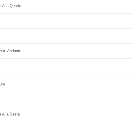
 Alla Quarta
nta: Andante
ure
e Alla Sesta