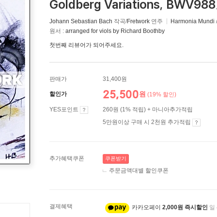
Goldberg Variations, BWV988
Johann Sebastian Bach
작곡/
Fretwork
연주
Harmonia Mundi
원서 :
arranged for viols by Richard Boothby
첫번째 리뷰어가 되어주세요.
판매가
31,400원
25,500
원
할인가
(19% 할인)
YES포인트
260원 (1% 적립) + 마니아추가적립
5만원이상 구매 시 2천원 추가적립
추가혜택쿠폰
쿠폰받기
주문금액대별 할인쿠폰
결제혜택
카카오페이
2,000원 즉시할인
일