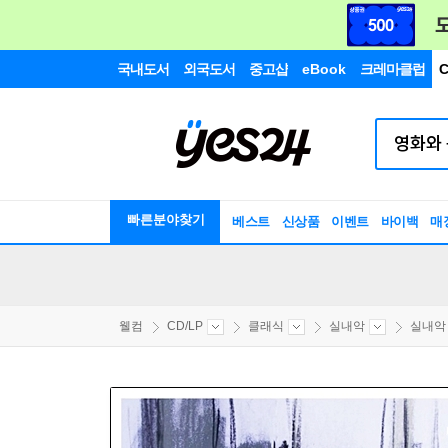
국내도서
외국도서
중고샵
eBook
크레마클럽
C
빠른분야찾기
베스트
신상품
이벤트
바이백
매
웰컴
CD/LP
클래식
실내악
실내악 