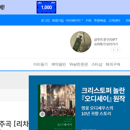
로그인
회원가입
마이페이지
카트
주문/배송
고객센터
Gl
미리듣기
예약음반
Vinyl전문관
스타샵
해외구매
변주곡 [리차드 부트비 편곡판] (Bach: