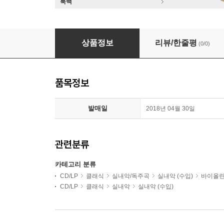
룩백
Ida Haendel 이다 헨델 1984년 스톡홀름 리사이틀 (
상품정보
리뷰/한줄평
(0/0)
품목정보
발매일
2018년 04월 30일
관련분류
카테고리 분류
CD/LP
클래식
실내악/독주곡
실내악 (수입)
바이올
CD/LP
클래식
실내악
실내악 (수입)