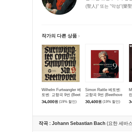
(聖人)" 또는 "악성"(樂
작가의 다른 상품
Wilhelm Furtwangler 베
Simon Rattle 베토벤:
M
토벤: 교향곡 9번 (Beet
교향곡 9번 (Beethove
린
hoven: Symphony No.
n: Symphony No. 9) [H
스
34,000
원
(19% 할인)
30,400
원
(19% 할인)
3
9) [UHQCD]
QCD]
n
1
D
작곡 :
Johann Sebastian Bach
(요한 세바스