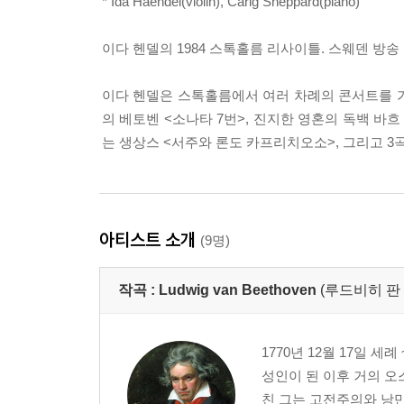
* Ida Haendel(violin), Carig Sheppard(piano)
이다 헨델의 1984 스톡홀름 리사이틀. 스웨덴 방
이다 헨델은 스톡홀름에서 여러 차례의 콘서트를 
의 베토벤 <소나타 7번>, 진지한 영혼의 독백 바
는 생상스 <서주와 론도 카프리치오소>, 그리고 3
아티스트 소개
(9명)
작곡 :
Ludwig van Beethoven
(루드비히 판
1770년 12월 17일 세
성인이 된 이후 거의 오
친 그는 고전주의와 낭만