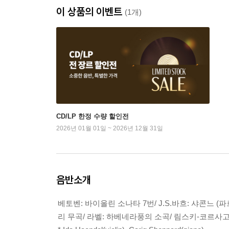
이 상품의 이벤트
(1개)
CD/LP 한정 수량 할인전
2026년 01월 01일 ~ 2026년 12월 31일
음반소개
베토벤: 바이올린 소나타 7번/ J.S.바흐: 샤콘느 (
리 무곡/ 라벨: 하베네라풍의 소곡/ 림스키-코르사