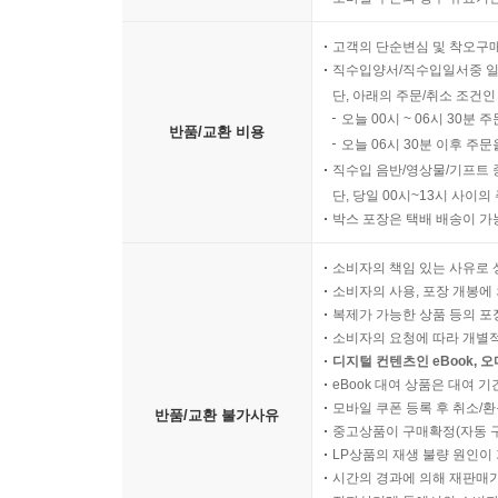
고객의 단순변심 및 착오구
직수입양서/직수입일서중 일
단, 아래의 주문/취소 조건인
오늘 00시 ~ 06시 30분 
반품/교환 비용
오늘 06시 30분 이후 주문
직수입 음반/영상물/기프트 
단, 당일 00시~13시 사이
박스 포장은 택배 배송이 가
소비자의 책임 있는 사유로 
소비자의 사용, 포장 개봉에 
복제가 가능한 상품 등의 포장을 
소비자의 요청에 따라 개별
디지털 컨텐츠인 eBook, 
eBook 대여 상품은 대여 기
모바일 쿠폰 등록 후 취소/환
반품/교환 불가사유
중고상품이 구매확정(자동 
LP상품의 재생 불량 원인이 기
시간의 경과에 의해 재판매가