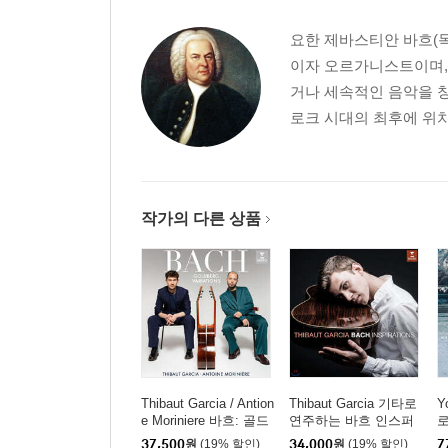
요한 제바스티안 바흐(독일어:
이자 오르가니스트이며,
거나 세속적인 음악을 창
로크 시대의 최후에 위치
작가의 다른 상품
Thibaut Garcia / Antion
Thibaut Garcia 기타로
Y
e Moriniere 바흐: 골드
연주하는 바흐 인스퍼
로
베르크 변주곡 (Bach:
레이션 (Bach Inspiratio
p
37,500
원
(19% 할인)
34,000
원
(19% 할인)
7