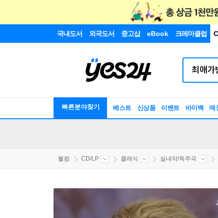
국내도서
외국도서
중고샵
eBook
크레마클럽
C
빠른분야찾기
베스트
신상품
이벤트
바이백
매
웰컴
CD/LP
클래식
실내악/독주곡