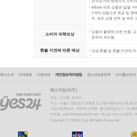
전자상거래 등에서의 소비자
eBook 세트 상품은 일괄 
1개의 상품으로 취급 및 판매
우, 세트 상품 전부 및 세트
상품의 불량에 의한 반품, 교
소비자 피해보상
준하여 처리됨
환불 지연에 따른 배상
대금 환불 및 환불 지연에 
회사소개
인재채용
이용약관
개인정보처리방침
청소년보호정책
도서홍보안내
대표 : 김석환, 최세라
주소 : 서울시 영등포구 은행로 11, 5층~6층(여의도동,일신
사업자등록번호 : 229-81-37000 통신판매업신고 : 제 200
이메일 : yes24help@yes24.com 호스팅 서비스사업자 :
Copyright ⓒ YES24 Corp. All Rights Reserved.