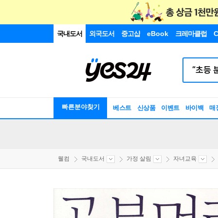
국내도서
외국도서
중고샵
eBook
크레마클럽
C
빠른분야찾기
베스트
신상품
이벤트
바이백
매
웰컴
국내도서
가정 살림
자녀교육