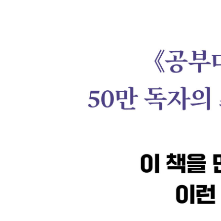
2. 지식도서로 가는 길은 생각보다 가깝다
그 많던 호기심은 어디로 갔을까? / 편식해줘서 고
[정보] 지식도서 읽는 법
[공부머리 독서법 10] 3개월 한 권으로 최상위 성
3. 단기간에 언어능력을 끌어올리는 방법
부작용을 방지하는 몇 가지 조언
슬로리딩 : 샅샅이 살펴보고 끊임없이 질문하라
[공부머리 독서법 11] 1년 한 권, 슬로리딩 훈련법
반복독서 : 위인들의 독서법
[공부머리 독서법 12] 2주 동안 한 권을 세 번씩 
필사 : 눈보다 손이 더 깊게 읽는다
[공부머리 독서법 13] 1년에 책 한 권을 베껴 적는 
초록 : 나만의 지식 지도 그리기
[공부머리 독서법 14] 지식 전문가로 만드는 초록 
[정보] 우리 아이에게 맞는 공부머리 독서법 찾기
[정보] 우리 아이 독서 계획 세우기