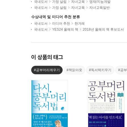
국내도서
가정 살림
자녀교육
영재/지능개발
국내도서
가정 살림
자녀교육
자녀교육일반
수상내역 및 미디어 추천 분류
국내도서
미디어 추천
한겨레
국내도서
YES24 올해의 책
2018년 올해의 책 후보도서
이 상품의 태그
#공부머리깨우기
#책읽아웃
#독서력키우기
#공