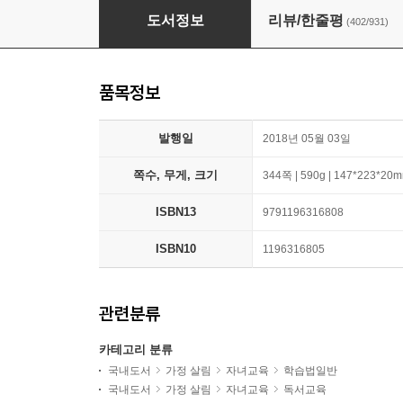
공부머리 독서법
도서정보
리뷰/한줄평
(402/931)
품목정보
발행일
2018년 05월 03일
쪽수, 무게, 크기
344쪽 | 590g | 147*223*20
ISBN13
9791196316808
ISBN10
1196316805
관련분류
카테고리 분류
국내도서
가정 살림
자녀교육
학습법일반
국내도서
가정 살림
자녀교육
독서교육