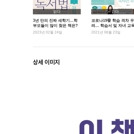
4. 이야기책도 싫다는 우리 아이, 어떻게 할까?
읽다
읽다
정말 어휘력이 약해서 못 읽는 걸까? / 이야기책 못
3년 만의 진짜 새학기…학
코로나19發 학습 격차 우
부모들이 많이 찾은 책은?
려… 학습서 및 자녀 교
[정보] 우리 아이 독서 습관 체크리스트
판매량 상승세
2023년 02월 24일
2021년 08월 23일
[공부머리 독서법 4] 읽기 열등 상태를 극복하는 초
5. 책과 담쌓은 초등 고학년과 청소년, 돌파구를 찾
책 속에서 길을 잃는 아이들 / 4개월 만에 전교 꼴찌
상세 이미지
[정보] 단계별 언어능력 평가 활용법
[공부머리 독서법 5] 읽기 열등 상태를 극복하는 초
6. 독서형 인재가 되는 첫걸음
교육 선진국이 꿈꾸는 인재 / 조기 교육이 불법인 핀란
[정보] 조기 교육이 뇌에 미치는 영향
[공부머리 독서법 6] 책과 친해지는 영유아 독서법
7. 무엇이 우리 아이의 읽기독립을 가로막는가?