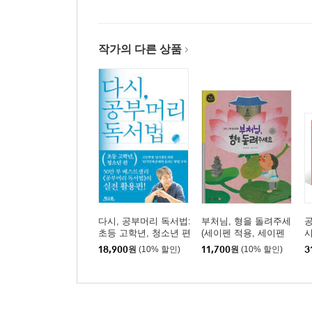
작가의 다른 상품
다시, 공부머리 독서법:
부처님, 형을 돌려주세
공
초등 고학년, 청소년 편
(세이펜 적용, 세이펜
시
미포함)
유
18,900
원
(10% 할인)
11,700
원
(10% 할인)
3