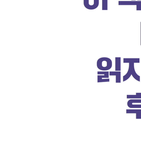
가장 흔한 독서 지도 실패 사례 / 숙제 같은 전집, 
2단계 - 스스로 책 고르기 / 읽기독립을 망치는 최악
[정보] 읽기독립의 적들
[공부머리 독서법 7] 읽기독립을 성공시키는 초등 1,
8. 툭하면 바뀌는 입시제도, 흔들리지 않는 대처법은
공부로부터 도망치고픈 고등학교 1학년 / 성적이
학생부종합전형의 정체 / 입시를 가장 효과적으로 
[정보] 현행 입시제도에 독서가 미치는 영향
[공부머리 독서법 8] 수능 성적을 끌어올리는 고등
2부 : 숙련된 독서가로 가는 공부머리 독서법
1. 지식은 외우는 것이 아니라 깨닫는 것
모든 것에 ‘왜?’라고 물을 수 있는 능력 / ≪플랜
[정보] 지식을 내면화하는 인터넷 백과사전 활용법
[공부머리 독서법 9] 인터넷 백과사전과 함께 읽는