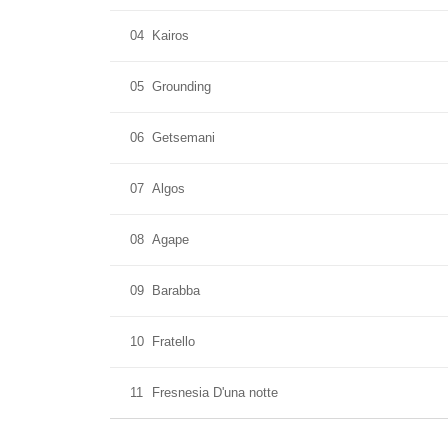
04
Kairos
05
Grounding
06
Getsemani
07
Algos
08
Agape
09
Barabba
10
Fratello
11
Fresnesia D'una notte