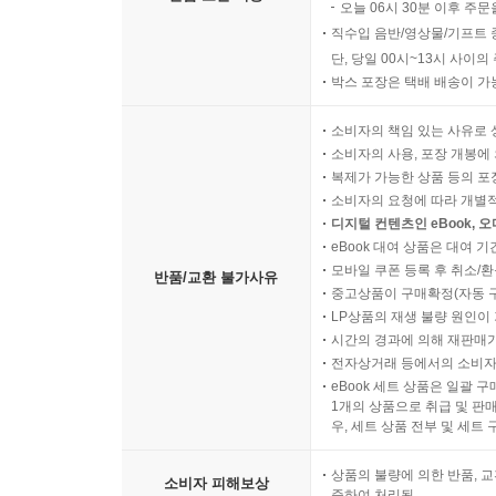
오늘 06시 30분 이후 주문
직수입 음반/영상물/기프트 
단, 당일 00시~13시 사이
박스 포장은 택배 배송이 가
소비자의 책임 있는 사유로 
소비자의 사용, 포장 개봉에 
복제가 가능한 상품 등의 포장을 
소비자의 요청에 따라 개별
디지털 컨텐츠인 eBook, 
eBook 대여 상품은 대여 기
모바일 쿠폰 등록 후 취소/환
반품/교환 불가사유
중고상품이 구매확정(자동 
LP상품의 재생 불량 원인이 기
시간의 경과에 의해 재판매가
전자상거래 등에서의 소비자
eBook 세트 상품은 일괄 
1개의 상품으로 취급 및 판매
우, 세트 상품 전부 및 세트
상품의 불량에 의한 반품, 교
소비자 피해보상
준하여 처리됨