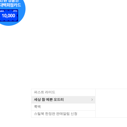
퍼스트 라이드
세상 참 예쁜 오드리
룩백
스틸북 한정판 판매알림 신청