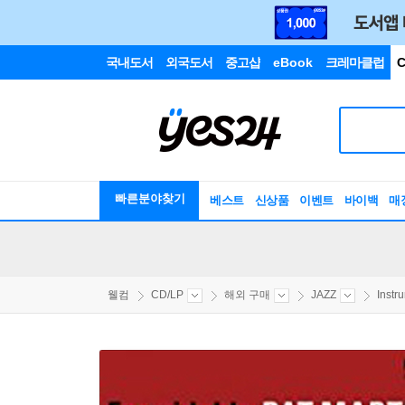
국내도서
외국도서
중고샵
eBook
크레마클럽
C
빠른분야찾기
베스트
신상품
이벤트
바이백
매
웰컴
CD/LP
해외 구매
JAZZ
Instr