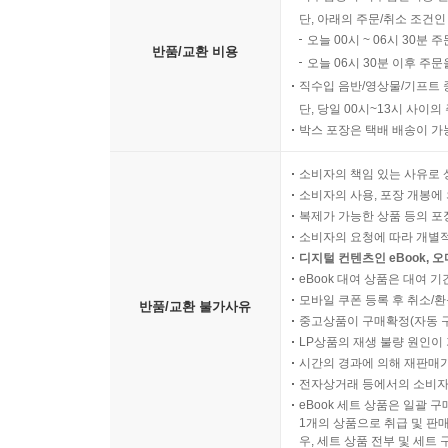
단, 아래의 주문/취소 조건인
오늘 00시 ~ 06시 30분 
반품/교환 비용
오늘 06시 30분 이후 주문
직수입 음반/영상물/기프트 
단, 당일 00시~13시 사이
박스 포장은 택배 배송이 가
소비자의 책임 있는 사유로 
소비자의 사용, 포장 개봉에 
복제가 가능한 상품 등의 포장을 
소비자의 요청에 따라 개별
디지털 컨텐츠인 eBook, 
eBook 대여 상품은 대여 기
모바일 쿠폰 등록 후 취소/환
반품/교환 불가사유
중고상품이 구매확정(자동 
LP상품의 재생 불량 원인이 기
시간의 경과에 의해 재판매가
전자상거래 등에서의 소비자
eBook 세트 상품은 일괄 
1개의 상품으로 취급 및 판매
우, 세트 상품 전부 및 세트