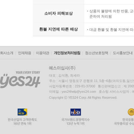
상품의 불량에 의한 반품, 교
소비자 피해보상
준하여 처리됨
환불 지연에 따른 배상
대금 환불 및 환불 지연에 
회사소개
인재채용
이용약관
개인정보처리방침
청소년보호정책
도서홍보안내
대표 : 김석환, 최세라
주소 : 서울시 영등포구 은행로 11, 5층~6층(여의도동,일신
사업자등록번호 : 229-81-37000 통신판매업신고 : 제 200
이메일 : yes24help@yes24.com 호스팅 서비스사업자 :
Copyright ⓒ YES24 Corp. All Rights Reserved.