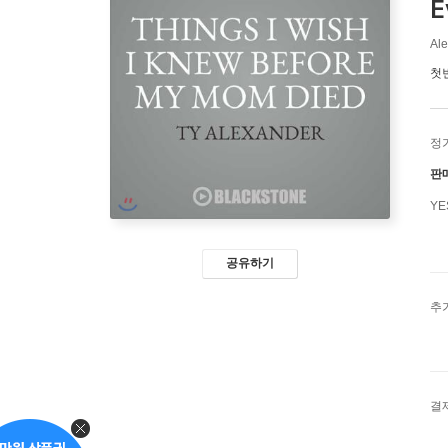
E
Ale
첫
정
판
Y
공유하기
추
결