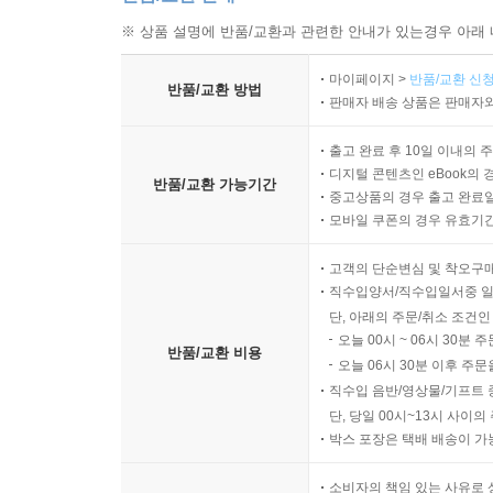
※ 상품 설명에 반품/교환과 관련한 안내가 있는경우 아래 
마이페이지 >
반품/교환 신청
반품/교환 방법
판매자 배송 상품은 판매자와
출고 완료 후 10일 이내의 
디지털 콘텐츠인 eBook의 
반품/교환 가능기간
중고상품의 경우 출고 완료일
모바일 쿠폰의 경우 유효기간(
고객의 단순변심 및 착오구
직수입양서/직수입일서중 일
단, 아래의 주문/취소 조건인
오늘 00시 ~ 06시 30분 
반품/교환 비용
오늘 06시 30분 이후 주문
직수입 음반/영상물/기프트 
단, 당일 00시~13시 사이
박스 포장은 택배 배송이 가
소비자의 책임 있는 사유로 