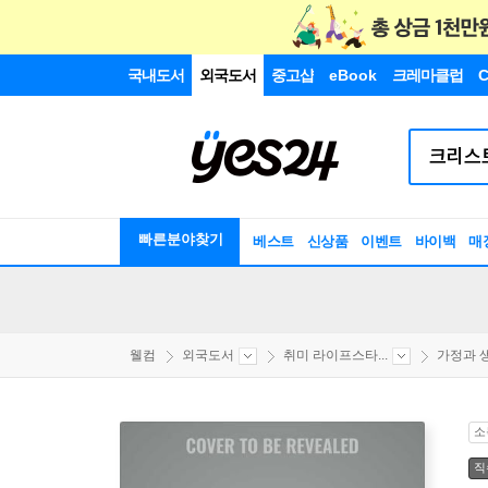
국내도서
외국도서
중고샵
eBook
크레마클럽
C
빠른분야찾기
베스트
신상품
이벤트
바이백
매
웰컴
외국도서
취미 라이프스타...
가정과 
소
직