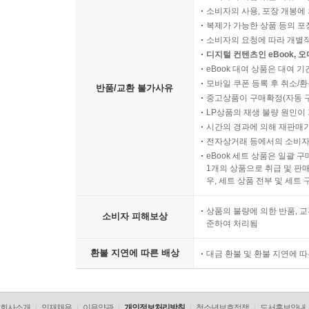
소비자의 사용, 포장 개봉에 
복제가 가능한 상품 등의 포장을 
소비자의 요청에 따라 개별
디지털 컨텐츠인 eBook, 
eBook 대여 상품은 대여 기
모바일 쿠폰 등록 후 취소/환
반품/교환 불가사유
중고상품이 구매확정(자동 
LP상품의 재생 불량 원인이 기
시간의 경과에 의해 재판매가
전자상거래 등에서의 소비자
eBook 세트 상품은 일괄 
1개의 상품으로 취급 및 판매
우, 세트 상품 전부 및 세트
상품의 불량에 의한 반품, 교
소비자 피해보상
준하여 처리됨
환불 지연에 따른 배상
대금 환불 및 환불 지연에 
회사소개
인재채용
이용약관
개인정보처리방침
청소년보호정책
도서홍보안내