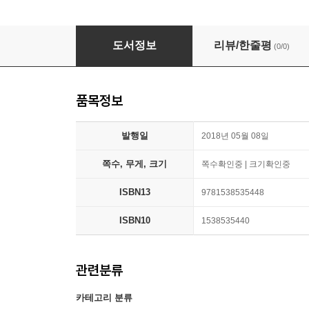
Things I Wish I Knew Before My Mom Died Li
도서정보
리뷰/한줄평
(0/0)
품목정보
발행일
2018년 05월 08일
쪽수, 무게, 크기
쪽수확인중 | 크기확인중
ISBN13
9781538535448
ISBN10
1538535440
관련분류
카테고리 분류