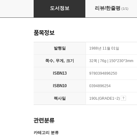
The Sir Small and the Dragonfly
도서정보
리뷰/한줄평
(1/1)
품목정보
발행일
1988년 11월 01일
쪽수, 무게, 크기
32쪽 | 76g | 150*230*3mm
ISBN13
9780394896250
ISBN10
0394896254
렉사일
190L(GRADE1~2)
관련분류
카테고리 분류