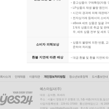
중고상품이 구매확정(자동 
LP상품의 재생 불량 원인이 기
시간의 경과에 의해 재판매가
전자상거래 등에서의 소비자
eBook 세트 상품은 일괄 
1개의 상품으로 취급 및 판매
우, 세트 상품 전부 및 세트
상품의 불량에 의한 반품, 교
소비자 피해보상
준하여 처리됨
환불 지연에 따른 배상
대금 환불 및 환불 지연에 
회사소개
인재채용
이용약관
개인정보처리방침
청소년보호정책
도서홍보안내
대표 : 김석환, 최세라
주소 : 서울시 영등포구 은행로 11, 5층~6층(여의도동,일신
사업자등록번호 : 229-81-37000 통신판매업신고 : 제 200
이메일 : yes24help@yes24.com 호스팅 서비스사업자 :