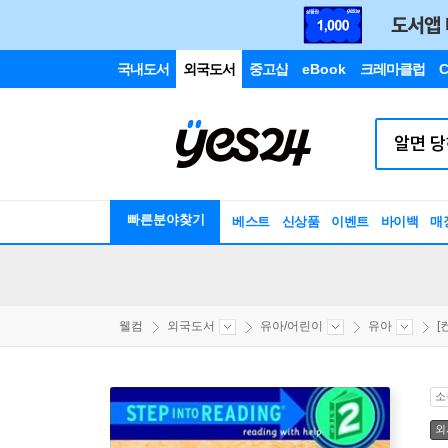
국내도서
외국도서
중고샵
eBook
크레마클럽
C
빠른분야찾기
베스트
신상품
이벤트
바이백
매
웰컴
외국도서
유아/어린이
유아
[
소
외