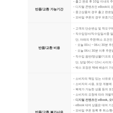
출고 완료 후 10일 이내의 
디지털 콘텐츠인 eBook의 
반품/교환 가능기간
중고상품의 경우 출고 완료일
모바일 쿠폰의 경우 유효기간(
고객의 단순변심 및 착오구
직수입양서/직수입일서중 일
단, 아래의 주문/취소 조건인
오늘 00시 ~ 06시 30분 
반품/교환 비용
오늘 06시 30분 이후 주문
직수입 음반/영상물/기프트 
단, 당일 00시~13시 사이
박스 포장은 택배 배송이 가
소비자의 책임 있는 사유로 
소비자의 사용, 포장 개봉에 
복제가 가능한 상품 등의 포장을 
소비자의 요청에 따라 개별
디지털 컨텐츠인 eBook, 
eBook 대여 상품은 대여 기
모바일 쿠폰 등록 후 취소/환
반품/교환 불가사유