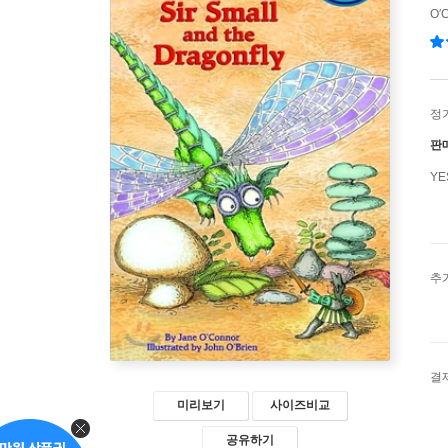
O′C
정
판
Y
추
결
미리보기
사이즈비교
공유하기