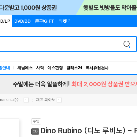
D/LP
DVD/BD
문구
/GIFT
티켓
장안내
채널예스
사락
예스펀딩
클래스24
독서유형검사
RBTI Lab
독서유형검사
주말에는 더욱 알뜰하게!
최대 2,000원 상품권 받으
trumental(수...
재즈 피아노
수입
Dino Rubino (디노 루비노) - 
CD