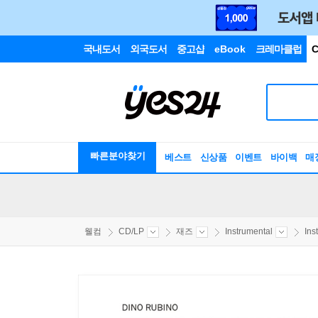
국내도서
외국도서
중고샵
eBook
크레마클럽
C
빠른분야찾기
베스트
신상품
이벤트
바이백
매
웰컴
CD/LP
재즈
Instrumental
Ins