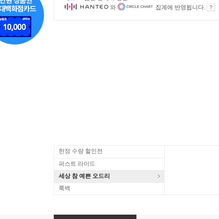
와
집계에 반영됩니다.
한정 수량 할인전
퍼스트 라이드
세상 참 예쁜 오드리
룩백