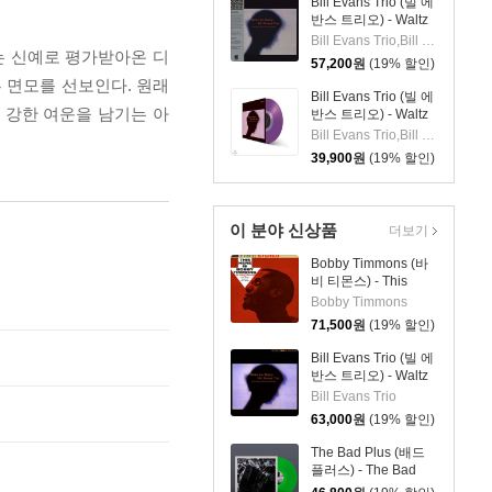
Bill Evans Trio (빌 에
반스 트리오) - Waltz
For Debby [LP]
Bill Evans Trio,Bill Evans,Paul Motian,Scott LaFaro
는 신예로 평가받아온 디
57,200
원
(19% 할인)
른 면모를 선보인다. 원래
Bill Evans Trio (빌 에
이 강한 여운을 남기는 아
반스 트리오) - Waltz
For Debby [투명 퍼플
Bill Evans Trio,Bill Evans,Paul Motian,Scott LaFaro
컬러 LP]
39,900
원
(19% 할인)
이 분야 신상품
더보기
Bobby Timmons (바
비 티몬스) - This
Here Is Bobby
Bobby Timmons
Timmons [LP]
71,500
원
(19% 할인)
Bill Evans Trio (빌 에
반스 트리오) - Waltz
For Debby [SHM-CD]
Bill Evans Trio
63,000
원
(19% 할인)
The Bad Plus (배드
플러스) - The Bad
Plus [그린 컬러 LP]