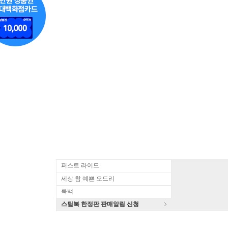
퍼스트 라이드
세상 참 예쁜 오드리
룩백
스틸북 한정판 판매알림 신청