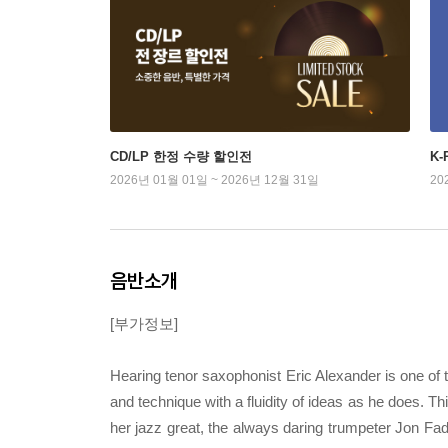
CD/LP 한정 수량 할인전
K
2026년 01월 01일 ~ 2026년 12월 31일
20
음반소개
[부가정보]
Hearing tenor saxophonist Eric Alexander is one of 
and technique with a fluidity of ideas as he does. Th
her jazz great, the always daring trumpeter Jon Fa