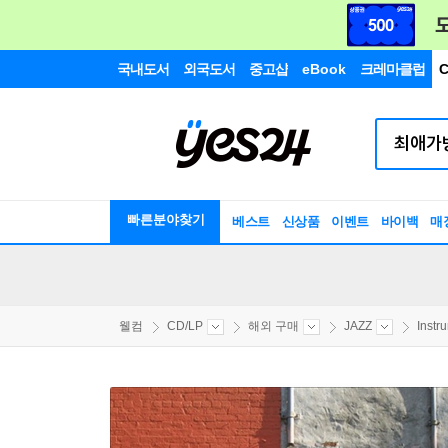
국내도서
외국도서
중고샵
eBook
크레마클럽
C
빠른분야찾기
베스트
신상품
이벤트
바이백
매
웰컴
CD/LP
해외 구매
JAZZ
Instr