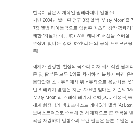
한국이 낳은 세계적인 팝페라테너 임형주!
지난 2004년 발매된 정규 3집 앨범 'Misty Moo
3집 앨범 타이틀곡으로 임형주 최초의 창작 팝페라
께한 '하월가(何月歌)''With 케니G' 버전을 스
수상에 빛나는 영화 '하얀 리본'의 공식 프로모션송 'Nell
록!
세계가 인정한 '천상의 목소리'이자 세계적인 팝페
문 및 팝부문 모두 1위를 차지하며 불황에 빠진 음반
몸담았던 소니뮤직에서 워너뮤직으로 음반사를 옮겨
번 리패키지 앨범은 지난 2004년 발매된 기존의 'M
'Misty Moon'의 스페셜 패키지 앨범(2CD 한
세계 최정상의 색소포니스트 케니G의 앨범 'At Last.
보너스트랙으로 수록해 전 세계적으로 큰 주목을 받았던
곡을 자랑하며 임형주의 오랜 팬들은 물론 수많은 