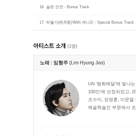
16
슬픈 인연 - Bonus Track
17
하월가(何月歌)'With 케니G' - Special Bonus Track
아티스트 소개
(1명)
노래 :
임형주
(Lim Hyung Joo)
UN ‘평화메달’에 빛나
100인’에 선정되었고,
조수미, 정명훈, 이문열
예술학술인 부문에서 조수