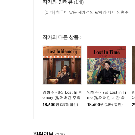
작가와 인터뷰
(1개)
[읽다]
한국이 낳은 세계적인 팝페라 테너 임형주
작가의 다른 상품
임형주 - 8집 Lost In M
임형주 - 7집 Lost in Ti
임
emory (잃어버린 추억
me (잃어버린 시간 속
C
속으로)
으로)
해
18,600
원
(19% 할인)
18,600
원
(19% 할인)
2
회원리뷰
(0건)