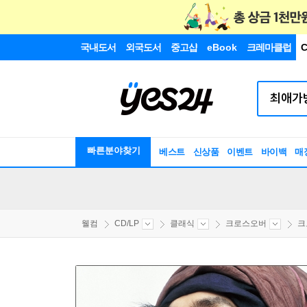
국내도서
외국도서
중고샵
eBook
크레마클럽
C
빠른분야찾기
베스트
신상품
이벤트
바이백
매
웰컴
CD/LP
클래식
크로스오버
크