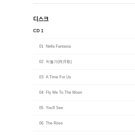
디스크
CD 1
01
Nella Fantasia
02
하월가(何月歌)
03
A Time For Us
04
Fly Me To The Moon
05
You'll See
06
The Rose