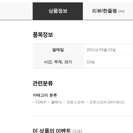
임형주 - Misty Moon (리패키지)
상품정보
리뷰/한줄평
(0/0)
품목정보
발매일
2011년 03월 22일
시간, 무게, 크기
110g
관련분류
카테고리 분류
CD/LP
클래식
크로스오버
크로스오버 (라이센스)
이 상품의 이벤트
(1개)