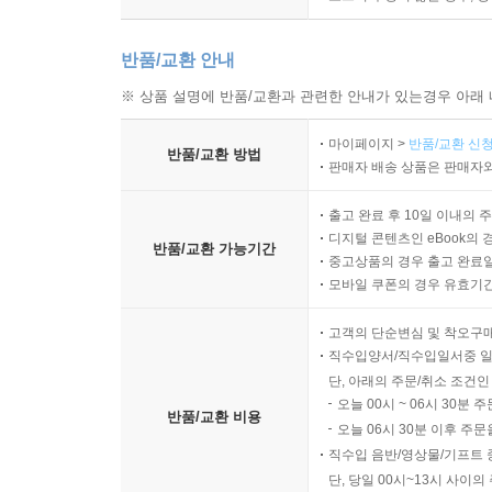
반품/교환 안내
※ 상품 설명에 반품/교환과 관련한 안내가 있는경우 아래 
마이페이지 >
반품/교환 신청
반품/교환 방법
판매자 배송 상품은 판매자와
출고 완료 후 10일 이내의 
디지털 콘텐츠인 eBook의 
반품/교환 가능기간
중고상품의 경우 출고 완료일
모바일 쿠폰의 경우 유효기간(
고객의 단순변심 및 착오구
직수입양서/직수입일서중 일
단, 아래의 주문/취소 조건인
오늘 00시 ~ 06시 30분 
반품/교환 비용
오늘 06시 30분 이후 주문
직수입 음반/영상물/기프트 
단, 당일 00시~13시 사이