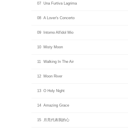
07
Una Furtiva Lagrima
08
A Lover's Concerto
09
Intorno All'idol Mio
10
Misty Moon
11
Walking In The Air
12
Moon River
13
O Holy Night
14
Amazing Grace
15
月亮代表我的心