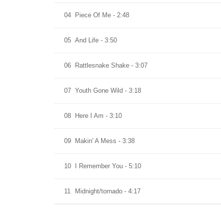
04
Piece Of Me - 2:48
05
And Life - 3:50
06
Rattlesnake Shake - 3:07
07
Youth Gone Wild - 3:18
08
Here I Am - 3:10
09
Makin' A Mess - 3:38
10
I Remember You - 5:10
11
Midnight/tornado - 4:17