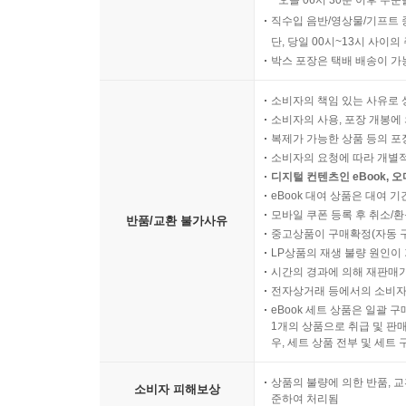
오늘 06시 30분 이후 주문
직수입 음반/영상물/기프트 
단, 당일 00시~13시 사이
박스 포장은 택배 배송이 가
소비자의 책임 있는 사유로 
소비자의 사용, 포장 개봉에 
복제가 가능한 상품 등의 포장을 
소비자의 요청에 따라 개별
디지털 컨텐츠인 eBook, 
eBook 대여 상품은 대여 기
모바일 쿠폰 등록 후 취소/환
반품/교환 불가사유
중고상품이 구매확정(자동 
LP상품의 재생 불량 원인이 기
시간의 경과에 의해 재판매가
전자상거래 등에서의 소비자
eBook 세트 상품은 일괄 
1개의 상품으로 취급 및 판매
우, 세트 상품 전부 및 세트
상품의 불량에 의한 반품, 교
소비자 피해보상
준하여 처리됨