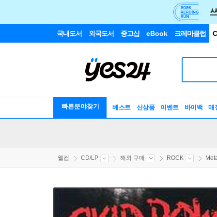
국내도서
외국도서
중고샵
eBook
크레마클럽
C
빠른분야찾기
베스트
신상품
이벤트
바이백
매
웰컴
CD/LP
해외 구매
ROCK
Meta