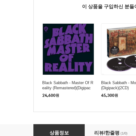
이 상품을 구입하신 분
Black Sabbath - Master Of R
Black Sabbath - Mo
eality (Remastered)(Digipac
(Digipack)(2CD)
k)(CD)
24,600
원
45,300
원
Skid Row - Skid Row (CD)
상품정보
리뷰/한줄평
(1/0)