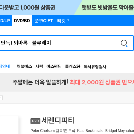
D/LP
DVD/BD
문구
/GIFT
티켓
장안내
채널예스
사락
예스펀딩
클래스24
독서유형검사
RBTI Lab
독서유형검사
주말에는 더욱 알뜰하게!
최대 2,000원 상품권 받으
세렌디피티
DVD
Peter Chelsom
감독/
존 쿠삭
,
Kate Beckinsale
,
Bridget Moynaha