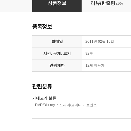
세렌디피티
상품정보
리뷰/한줄평
(1/0)
품목정보
발매일
2011년 02월 15일
시간, 무게, 크기
92분
연령제한
12세 이용가
관련분류
카테고리 분류
DVD/Blu-ray
드라마/코미디
로맨스