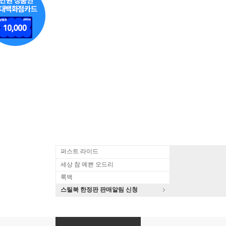
퍼스트 라이드
세상 참 예쁜 오드리
룩백
스틸북 한정판 판매알림 신청