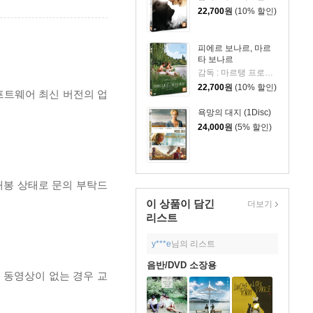
22,700
원
(10% 할인)
피에르 보나르, 마르
타 보나르
감독 : 마르탱 프로보스트 출연 : 세실 드 프랑스, 빈센트 맥케인, 스테이시 마틴, 아누크 그랑베르
22,700
원
(10% 할인)
프트웨어 최신 버전의 업
욕망의 대지 (1Disc)
24,000
원
(5% 할인)
개봉 상태로 문의 부탁드
이 상품이 담긴
더보기
리스트
y***e
님의 리스트
음반/DVD 소장용
, 동영상이 없는 경우 교