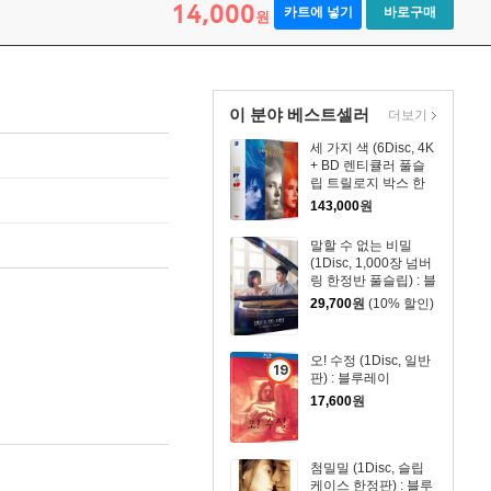
14,000
카트에 넣기
바로구매
원
이 분야 베스트셀러
더보기
세 가지 색 (6Disc, 4K
+ BD 렌티큘러 풀슬
립 트릴로지 박스 한
정판) : 블루레이
143,000
원
말할 수 없는 비밀
(1Disc, 1,000장 넘버
링 한정반 풀슬립) : 블
루레이
29,700
원
(10% 할인)
오! 수정 (1Disc, 일반
19
판) : 블루레이
세
17,600
원
이
상
상
첨밀밀 (1Disc, 슬립
품
케이스 한정판) : 블루