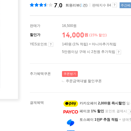
7.0
회원리뷰(
1
건)
판매지수 84
주간베
판매가
16,500원
14,000
원
할인가
(15% 할인)
YES포인트
140원 (1% 적립) + 마니아추가적립
5만원이상 구매 시 2천원 추가적립
추가혜택쿠폰
쿠폰받기
주문금액대별 할인쿠폰
결제혜택
카카오페이
2,000원 즉시할인
일
페이코
1% 할인
포인트 결제시
토스페이
1만P 추첨 적립
+ 생애