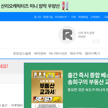
로그인
회원가입
마이페이지
카트
주문/배송
고객센터
Gl
한정판스틸북
예약판매
애니메이션관
해외구매
원데이특가
세요!
n
출연
마루엔터
2011년 02월 15일
원서 :
Serendipity