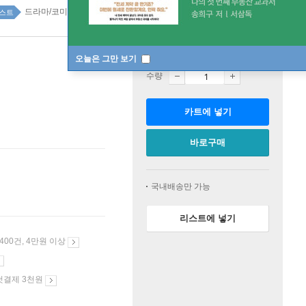
드라마/코미디 179위
스트
판매중
오늘은 그만 보기
수량
카트에 넣기
바로구매
국내배송만 가능
리스트에 넣기
 400건, 4만원 이상
첫결제 3천원