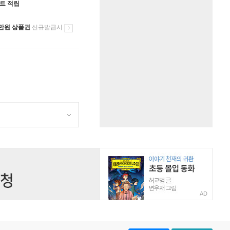
인트 적립
만원 상품권
신규발급시
AD