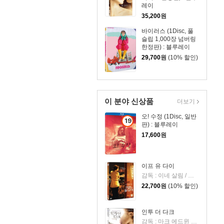
레이
35,200
원
바이러스 (1Disc, 풀
슬립 1,000장 넘버링
한정판) : 블루레이
29,700
원
(10% 할인)
이 분야 신상품
더보기
오! 수정 (1Disc, 일반
19
판) : 블루레이
세
17,600
원
이
상
상
이프 유 다이
품
감독 : 이네 살림 / 출연 : 조나단 자카이, 골시프테 파라하니
22,700
원
(10% 할인)
인투 더 다크
감독 : 마크 에드윈 로빈슨 / 출연 : 미샤 바튼, 라이언 이골드