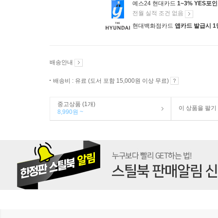
예스24 현대카드
1~3% YES포
전월 실적 조건 없음
현대백화점카드
앱카드 발급시 1
배송안내
배송비 : 유료 (도서 포함 15,000원 이상 무료)
중고상품 (1개)
이 상품을 팔기
8,990원 ~