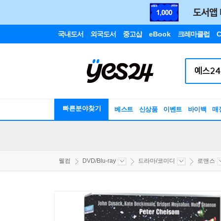
국내도서
외국도서
중고샵
eBook
크레마클럽
C
빠른분야찾기
베스트
신상품
이벤트
바이백
매
웰컴
DVD/Blu-ray
드라마/코미디
로맨스