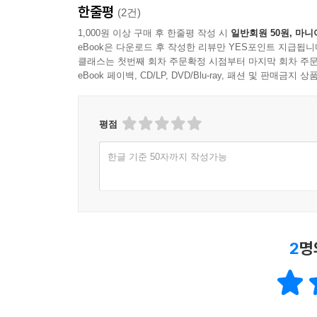
-The Royal Treatment:Transformers in the UK (27:0
한줄평
(2건)
-Motors and Magic(14:47)
트랜스포머:사라진 시대
1,000원 이상 구매 후 한줄평 작성 시
일반회원 50원, 마니
-Alien Landscape:Cybertron (7:08)
eBook은 다운로드 후 작성한 리뷰만 YES포인트 지급됩니
트랜스포머의 시대는 끝났다!
-One More Giant Effin' Movie(6:08)
클래스는 첫번째 회차 주문확정 시점부터 마지막 회차 주문
시카고에서 벌어진 오토봇과 디셉티콘의 전투로 인
eBook 페이백, CD/LP, DVD/Blu-ray, 패션 및 판매금
수많은 사상자가 발생하고 도시가 처참하게 파괴되
정부는 일부 오토봇을 제외한 트랜스포머에 대해 체
평점
시카고 사태, 5년 후
한글 기준 50자까지 작성가능
대부분의 디셉티콘이 처벌되고 오토봇 역시 모습을 
엔지니어 ‘케이드 예거’(마크 월버그)는 우연히 폐기
그리고 그의 생존이 알려지자
‘옵티머스 프라임’을 노리고 있던 어둠의 세력 역시
2
명
전세계를 새로운 위협에 몰아넣을 거대한 음모,
사상 최대 가장 강력한 적에 맞서 ‘옵티머스 프라임’
인류의 미래가 걸린 위기,