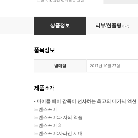
스틸북 한정판 판매알림 신청
트랜스포머 5-Movie 콜렉션 (10Disc 아웃박스S
상품정보
리뷰/한줄평
(0/2)
품목정보
발매일
2017년 10월 27일
제품소개
- 마이클 베이 감독이 선사하는 최고의 메카닉 액션
트랜스포머
트랜스포머:패자의 역습
트랜스포머 3
트랜스포머:사라진 시대