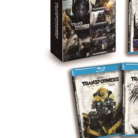
*본편디스크
-Commentary by Director Michael Bay, Roberto Orc
*보너스디스크
-The Human Factor: Exacting Revenge of the Falle
-Seeds of Vengeance - Development and Design / Do
Wonders of the World - Production: Middle East / S
Production and Release / Credits
-A Day with Bay: Tokyo
-25 Years of Transformers
-NEST: Transformer Data-Hub
-The AllSpark Experiment
-Deconstructing Visual Bayhem (multi-angle) with
-Deleted / Alternate Scenes
-Giant Effing Movie
-Music Video - Linkin Park ""New Divide
-The Matrix of Marketing