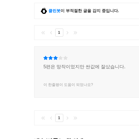
전 세계를 파괴로 뒤덮을 거대한 전투가 펼쳐진다!
클린봇
이 부적절한 글을 감지 중입니다.
트랜스포머:최후의 기사
두 세상의 충돌, 하나만 살아남는다!
1
옵티머스 프라임은 더 이상 인간의 편이 아니다.
트랜스포머의 고향 사이버트론의 재건을 위해 지구
동료 범블비와도 치명적인 대결을 해야만 하는데…
5편은 망작이었지만 싼값에 잘샀습니다.
영원한 영웅은 없다!
하나의 세상이 존재하기 위해선 다른 세상이 멸망해
이 한줄평이 도움이 되었나요?
1