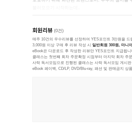
불러모으기 시작하는데..
트랜스포머:사라진 시대(한글자막 지원)
*본편디스크:부가영상 없음
트랜스포머:패자의 역습
*보너스디스크
회원리뷰
영화의 한계를 뛰어넘다.
(0건)
-BAY ON ACTION(10:41)
샘 윗윅키(샤이아 라보프)가 오토봇과 디셉티콘, 
매주 10건의 우수리뷰를 선정하여 YES포인트 3만원을 드
-Evolution Within Extinction(2:01:56)
3,000원 이상 구매 후 리뷰 작성 시
일반회원 300원, 마니아
미카엘라(메간 폭스)와 새 친구이자 수호 로봇인 
-Just Another Giant Effin' Movie(10:00)
eBook은 다운로드 후 작성한 리뷰만 YES포인트 지급됩니
희망과는 달리 운명적으로 또 다시 우주의 사활을 
-A Spark of Design(15:21)
클래스는 첫번째 회차 주문확정 시점부터 마지막 회차 주문
전쟁의 향방을 가를 열쇠를 가지고 있던 것이다. 희
사락 독서모임으로 진행된 클래스는 사락 독서모임 게시판
-T.J. Miller: Farm Hippie(19:39)
맞서 싸우기로 결심하게 된다. 인류를 위협하는 
eBook 페이백, CD/LP, DVD/Blu-ray, 패션 및 판매금
-Trailers
다시 시작된다!
트랜스포머:최후의 기사(한글자막 지원)
*본편디스크:부가영상 없음
트랜스포머3
*보너스디스크
지구의 운명을 건 최후의 전면전
-Merging Mythologies(19:46)
시카고 도심 한복판, 정체 불명의 푸른 빛이 하늘
-Creating Destruction: Inside the Packard Plant(5:09
깨우게 되고,순식간에 시카고를 점령한 디셉티
-Climbing the Ranks(8:46)
디셉티콘의 도심 공격이 40년 전 인류의 달 착륙과
-Uncovering the Junkyard(5:21)
수천년을 끌어온 오토봇 VS 디셉티콘의 전쟁. 그 