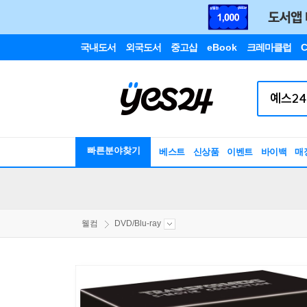
국내도서
외국도서
중고샵
eBook
크레마클럽
C
빠른분야찾기
베스트
신상품
이벤트
바이백
매
웰컴
DVD/Blu-ray