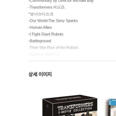
-Commentary by Director Michael Bay
-Transformers H.U.D.
*보너스디스크
-Our World:The Story Sparks
-Human Allies
-I Fight Giant Robots
-Battleground
-Their War:Rise of the Robots
-Autobots Roll Out
-Deceptiocon Strike
-Inside the AllSpark
상세 이미지
-Transformers Tech Inspector
-More than Meets the Eye:From Script to Sand - T
-Concepts
-Trailer
트랜스포머:패자의 역습(코멘터리 포함 한글자막 지