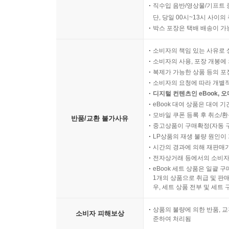
직수입 음반/영상물/기프트 
단, 당일 00시~13시 사이
박스 포장은 택배 배송이 가
소비자의 책임 있는 사유로 
소비자의 사용, 포장 개봉에 
복제가 가능한 상품 등의 포장을 
소비자의 요청에 따라 개별
디지털 컨텐츠인 eBook, 
eBook 대여 상품은 대여 기
모바일 쿠폰 등록 후 취소/환
반품/교환 불가사유
중고상품이 구매확정(자동 
LP상품의 재생 불량 원인이 기
시간의 경과에 의해 재판매가
전자상거래 등에서의 소비자
eBook 세트 상품은 일괄 
1개의 상품으로 취급 및 판매
우, 세트 상품 전부 및 세트
상품의 불량에 의한 반품, 교
소비자 피해보상
준하여 처리됨