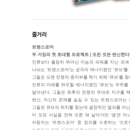
-Theatrical Trailers
트랜스포머3 (한글자막 지원)
줄거리
*본편디스크:부가영상 없음
*보너스디스크
트랜스포머
-Above and Beyond: Exploring Dark of the Moon
두 거장의 첫 초대형 프로젝트 | 모든 것은 변신한다
-Uncharted Territory: NASA's Future Then and Now
인류보다 월등히 뛰어난 지능과 파워를 지닌 외계 생
-Deconstructing Chicago: Multi-Angle Sequences
나뉘는 ‘트랜스포머’는 궁극의 에너지원인 ‘큐브’를
-Previsualizations
그들은 오랜 전쟁의 종지부를 찍기 위해 ‘큐브’를 찾
-Pre-Visualizations, Final Shot Comparison
인류의 미래를 좌우할 에너지원인 ‘큐브’는 우주를
-Visual Effects
알아낸다. 그들은 최후의 전쟁의 무대로 지구를 
-Visual Effects, Final Shot Comparison
변신, 자신의 존재를 숨길 수 있는 트랜스포머는 
-The Art of Cybertron
그들은 큐브의 위치를 찾는데 결정적인 열쇠를 지닌 
-The Dark of the Moon Archive
이 모든 사실을 전혀 모른 채 살아가던 ‘샘’은 
- The Matrix of Marketing
자동차는 ‘트랜스포머’ 중 정의를 수호하는 ‘오토
-Trailers, Marketing Galleries
보호하기 위해 파견된 트랜스포머. 우주의 질서를 