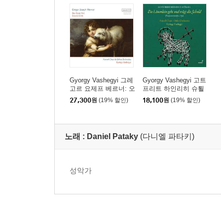
Gyorgy Vashegyi 그레
Gyorgy Vashegyi 고트
고르 요제프 베르너: 오
프리트 하인리히 슈퇼
라토리오 '착한 목자' (G
첼: 수난 오라토리오 '모
27,300
원
(19% 할인)
18,100
원
(19% 할인)
regor Joseph Werner:
든 죄를 짊어진 어린 양'
Oratorio 'Der Gute Hirt')
(Gottfried Heinrich Stol
zel: Ein Lammlein geht
und tragt die Schuld)
노래 :
Daniel Pataky
(다니엘 파타키)
성악가