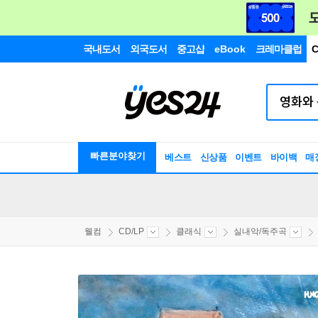
국내도서
외국도서
중고샵
eBook
크레마클럽
C
빠른분야찾기
베스트
신상품
이벤트
바이백
매
웰컴
CD/LP
클래식
실내악/독주곡