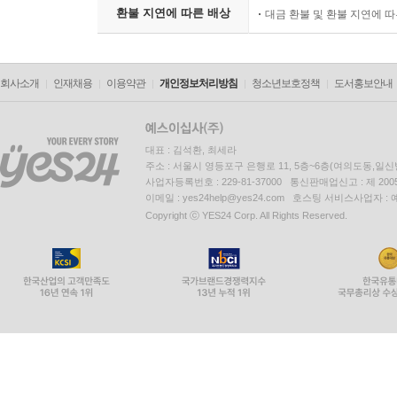
환불 지연에 따른 배상
대금 환불 및 환불 지연에 
회사소개
인재채용
이용약관
개인정보처리방침
청소년보호정책
도서홍보안내
대표 : 김석환, 최세라
주소 : 서울시 영등포구 은행로 11, 5층~6층(여의도동,일신
사업자등록번호 : 229-81-37000 통신판매업신고 : 제 200
이메일 : yes24help@yes24.com 호스팅 서비스사업자 :
Copyright ⓒ YES24 Corp. All Rights Reserved.