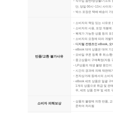
직수입 음반/영상물/기프트 
단, 당일 00시~13시 사이
박스 포장은 택배 배송이 가
소비자의 책임 있는 사유로 
소비자의 사용, 포장 개봉에 
복제가 가능한 상품 등의 포장을 
소비자의 요청에 따라 개별
디지털 컨텐츠인 eBook, 
eBook 대여 상품은 대여 기
모바일 쿠폰 등록 후 취소/환
반품/교환 불가사유
중고상품이 구매확정(자동 
LP상품의 재생 불량 원인이 기
시간의 경과에 의해 재판매가
전자상거래 등에서의 소비자
eBook 세트 상품은 일괄 
1개의 상품으로 취급 및 판매
우, 세트 상품 전부 및 세트
상품의 불량에 의한 반품, 교
소비자 피해보상
준하여 처리됨