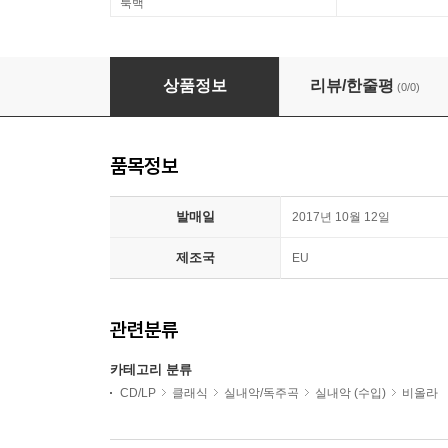
룩백
Dirk Hegemann 죄르지 코셔: 비올라로 연주하는 실내악
상품정보
리뷰/한줄평
(0/0)
품목정보
발매일
2017년 10월 12일
제조국
EU
관련분류
카테고리 분류
CD/LP
클래식
실내악/독주곡
실내악 (수입)
비올라