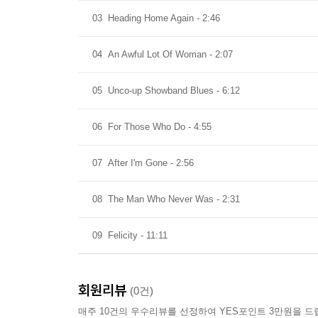
03
Heading Home Again - 2:46
04
An Awful Lot Of Woman - 2:07
05
Unco-up Showband Blues - 6:12
06
For Those Who Do - 4:55
07
After I'm Gone - 2:56
08
The Man Who Never Was - 2:31
09
Felicity - 11:11
회원리뷰
(0건)
매주 10건의 우수리뷰를 선정하여 YES포인트 3만원을 드