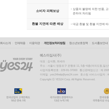
상품의 불량에 의한 반품, 교
소비자 피해보상
준하여 처리됨
환불 지연에 따른 배상
대금 환불 및 환불 지연에 
회사소개
인재채용
이용약관
개인정보처리방침
청소년보호정책
도서홍보안내
대표 : 김석환, 최세라
주소 : 서울시 영등포구 은행로 11, 5층~6층(여의도동,일신
사업자등록번호 : 229-81-37000 통신판매업신고 : 제 200
이메일 : yes24help@yes24.com 호스팅 서비스사업자 :
Copyright ⓒ YES24 Corp. All Rights Reserved.