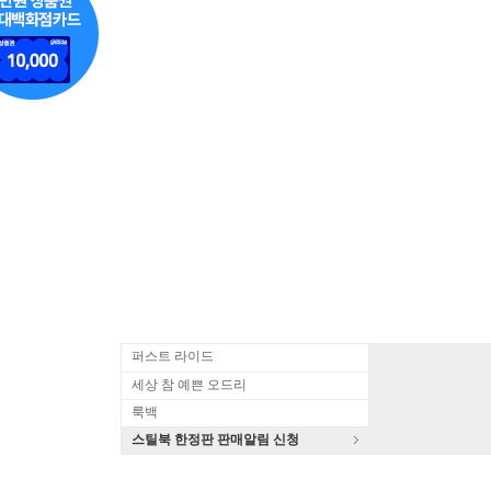
퍼스트 라이드
세상 참 예쁜 오드리
룩백
스틸북 한정판 판매알림 신청