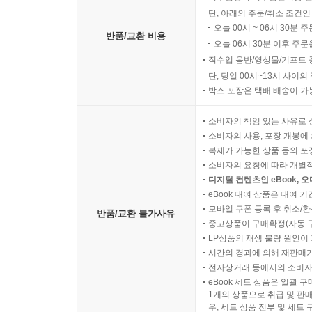
단, 아래의 주문/취소 조건인
오늘 00시 ~ 06시 30분 
반품/교환 비용
오늘 06시 30분 이후 주문
직수입 음반/영상물/기프트 
단, 당일 00시~13시 사이
박스 포장은 택배 배송이 가
소비자의 책임 있는 사유로 
소비자의 사용, 포장 개봉에 
복제가 가능한 상품 등의 포장을 
소비자의 요청에 따라 개별
디지털 컨텐츠인 eBook, 
eBook 대여 상품은 대여 기
모바일 쿠폰 등록 후 취소/환
반품/교환 불가사유
중고상품이 구매확정(자동 
LP상품의 재생 불량 원인이 기
시간의 경과에 의해 재판매가
전자상거래 등에서의 소비자
eBook 세트 상품은 일괄 
1개의 상품으로 취급 및 판매
우, 세트 상품 전부 및 세트