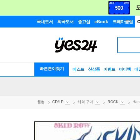
국내도서
외국도서
중고샵
eBook
크레마클럽
C
빠른분야찾기
베스트
신상품
이벤트
바이백
매
웰컴
CD/LP
해외 구매
ROCK
Har