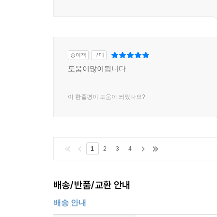
01 재개발 분양자격 어떻게 확인할 것인가? ·464
02 조합원의 지위 ·466
03 재개발 구역마다 적용되는 시도조례가 다르다 ·4
04 서울시 구조례 -주택을 소유한 경우의 분양자격 ·
05 서울시 구조례 -토지를 소유한 경우의 분양자격 ·
종이책
구매
06 서울시 구조례 -권리가액에 따른 분양자격 ·494
도움이많이됩니다
07 서울시 구조례 -재개발사업의 사업방식이 전환
를 지정받은 자 ·496
이 한줄평이 도움이 되었나요?
08 서울시 구조례 -도시재정비촉진을위한특별법에
는 경우로서 종전의 주택에 관한 보상을 받은 자 ·49
09 서울시 구조례 -지분쪼개기 금지규정 ·499
10 권리산정기준일 ·506
1
2
3
4
11 2010년 7월 15일 신조례에서 달라진점 ·512
12 주택재개발 사업의 분양대상자, 서울 이외의 지역은
Before & After 북아현뉴타운 1-2구역 1-3구역,
배송/반품/교환 안내
배송 안내
Chapter10 실패하지 않는 재개발 투자를 위한 제언·
01 실패하지 않는 재개발 투자지역 선택방법은? ·52