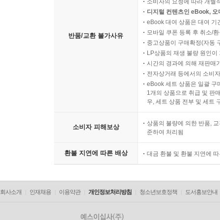
소비자의 요청에 따라 개별
디지털 컨텐츠인 eBook, 
eBook 대여 상품은 대여 기
모바일 쿠폰 등록 후 취소/환
반품/교환 불가사유
중고상품이 구매확정(자동 
LP상품의 재생 불량 원인이 기
시간의 경과에 의해 재판매가
전자상거래 등에서의 소비자
eBook 세트 상품은 일괄 
1개의 상품으로 취급 및 판매
우, 세트 상품 전부 및 세트
상품의 불량에 의한 반품, 교
소비자 피해보상
준하여 처리됨
환불 지연에 따른 배상
대금 환불 및 환불 지연에 
회사소개
인재채용
이용약관
개인정보처리방침
청소년보호정책
도서홍보안내