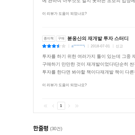
에 관하여 아무것도 알지 못하는 초보의 입장에
20 재개발 아파트 입주단계에서의 거래시 유의점 ·2
이 리뷰가 도움이 되었나요?
Tip. 사소한 실수로 분양자격이 날아가서 물딱지가 된 
Before & After 흑석4구역 흑석한강푸르지오 ·298
Chapter6 재개발사업과 비례율·303
붇옹산의 재개발 투자 스터디
종이책
구매
01 비례율과 무상지분율 ·304
a*******i
2018-07-01
신고
|
|
|
02 지분제 사업과 도급제 사업의 가장 큰 차이점? ·3
투자를 하기 위한 여러가지 툴이 있는데 그중
03 비례율을 이해해보자 ·309
구매하기 만만한 것이 재개발이었다\단순히 싼
04 비례율을 반영해줘야 하는 이유 ·313
투자를 한다면 봐야할 책이다재개발 책이 다른
05 이익일까? 손해일까? ·316
06 비례율을 계산하는 이유 ·319
이 리뷰가 도움이 되었나요?
07 수익은 어떻게 나누면 될까? ·322
08 손해가 발생했을 때 손해를 분배하는 방법 ·326
1
Before & After 흑석6구역 흑석한강센트레빌2 ·329
Chapter7 재개발 사업성 분석·333
한줄평
(30건)
01 관리처분계획과 비례율의 관계 ·334