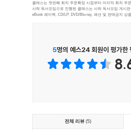
클래스는 첫번째 회차 주문확정 시점부터 마지막 회차 주문
04 분양자격, 조합원 지위 확인 ·100
사락 독서모임으로 진행된 클래스는 사락 독서모임 게시판
05 분양자격, 서울시 조례를 살펴본다 ·103
eBook 페이백, CD/LP, DVD/Blu-ray, 패션 및 판매금
06 그 재개발 구역에 적용되는 시도 조례 찾기 ·107
07 시도조례를 통해 분양자격을 확인해본다 ·110
08 사업성분석, 나만의 감정평가 지도를 만들자 ·11
09 사업성분석 결과가 반영된 감정평가금액을 예측해
5
명의 예스24 회원이 평가한
Tip. 재개발 구역 내의 위치별 지가수준을 확인하는 방
11 다가구주택 매물도 분석해보자 ·129
8.
12 매물에 대한 투자가치 평가 ·133
13 사업성을 반영한 투자가치 평가 ·136
14 다가구주택 매물의 총투자금액 및 수익률 예측 ·1
Tip. 임대수익을 바탕으로 한 재개발투자의 반전 ·14
Before & After 신계구역 용산e편한세상 ·146
Chapter4 재개발 어떤 매물을 선택해야 할까·150
01 재개발, 어떤 매물을 사야할까? ·152
전체 리뷰
(5)
02 사업성이 좋지 않은 재개발구역은 투자하면 안될까