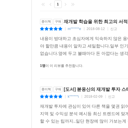
03 사업성이 나쁜 재개발구역은 사면 될까요? 안될까요
1
04 사업성이 좋은 재개발구역 찾기 ·162
05 일반분양가격을 높게 책정할 수 있는 구역이 사업
재개발 학습을 위한 최고의 서적
종이책
구매
06 조합원 비율이 낮다고 해서 사업성이 좋은 것만은 
m******e
2018-08-12
신고
|
|
|
07 어떤 매물을 사야할까? ·169
내용이 방대하고 초심자에게 익숙하지 않은 용
08 다세대 주택 물건들도 비교해본다 ·173
야 할만큼 내용이 알차고 세밀합니다.일부 인
09 매물간의 프리미엄을 비교해보자 ·178
없습니다.옆에 두고 볼때마다 돈 아깝다는 생각
10 다세대주택 매물들간의 프리미엄 비교 ·180
11 오래된 연립주택에 대한 투자가치 판단 ·182
1명
이 이 리뷰를 추천합니다.
Tip. 부동산 종합공부 활용하기 ·184
Tip. 도시환경정비사업에서의 시장 투자 사례 ·194
책2.indb 13 2017-07-25 오후 8:19:47
[도서] 붇옹산의 재개발 투자 스
종이책
구매
14 붇옹산의 재개발 투자 스터디
k******i
2018-02-09
신고
|
|
|
Chapter5 재개발 사업 어떻게 진행되나·208
재개발 투자에 관심이 있어 다른 책을 몇권 읽
00 재개발 사업이란? 다시 정리해보자 ·210
지역 및 수익성 분석 예시등 최신 트렌드에 맞
01 재개발 언제사서 언제팔면 좋을까? ·212
할 수 있는 팁까지..일단 현장에 많이 가보는게