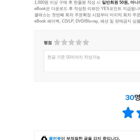
1,000원 이상 구매 후 한줄평 작성 시
일반회원 50원, 마니
02 재개발 사업에 참여한 조합원들의 종전자산 ·33
eBook은 다운로드 후 작성한 리뷰만 YES포인트 지급됩니
03 재개발 조합의 총 수입 예상치 ·338
클래스는 첫번째 회차 주문확정 시점부터 마지막 회차 주문
04 재개발 사업에 소요되는 총지출, 정비사업비 ·34
eBook 페이백, CD/LP, DVD/Blu-ray, 패션 및 판매금
05 수입과 지출, 종전자산 그리고 비례율 ·345
06 개발이익을 통해 확인하는 평균권리가액 ·349
평점
07 평균권리가액을 추정하여 투자금액을 예측해보자 
08 재개발 사업의 개발이익을 예측해보자 ·357
한글 기준 50자까지 작성가능
09 총수입은 어떻게 예측할 것인가? ·361
10 정비사업비는 어떻게 예측할 것인가? ·366
11 평균권리가액을 구해 매물의 투자성을 검토해보자 
12 평균권리가액을 개별 물건에 대입해 추정해보는 방
13 변경된 정비구역지정안에 따른 사업성분석 ·389
30
명
14 전용면적, 공용면적, 공급면적, 계약면적의 이해 ·
15 정비사업비 산정을 위한 사업연면적의 예상치를 
16 다시 평균권리가액을 구해본다 ·397
Tip. 무허가건물, 뚜껑에 대해서 알아보자 ·403
Before & After 아현3구역 마포래미안푸르지오 ·409
클린봇
이 부적절한 글을 감지 중입니다.