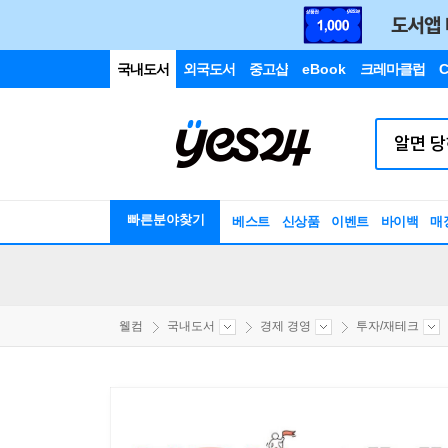
국내도서
외국도서
중고샵
eBook
크레마클럽
C
빠른분야찾기
베스트
신상품
이벤트
바이백
매
웰컴
국내도서
경제 경영
투자/재테크