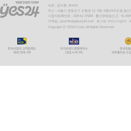
대표 : 김석환, 최세라
주소 : 서울시 영등포구 은행로 11, 5층~6층(여의도동,일신
사업자등록번호 : 229-81-37000 통신판매업신고 : 제 200
이메일 : yes24help@yes24.com 호스팅 서비스사업자 :
Copyright ⓒ YES24 Corp. All Rights Reserved.