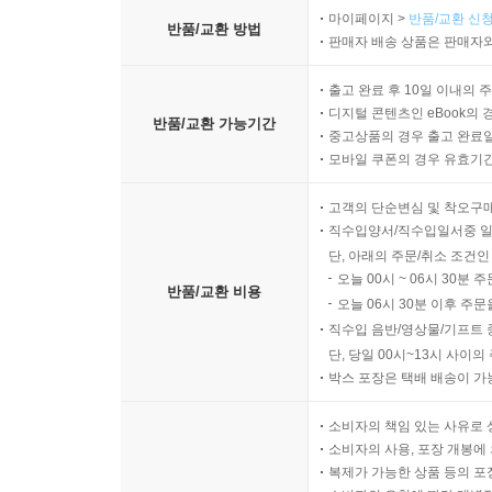
마이페이지 >
반품/교환 신청
반품/교환 방법
판매자 배송 상품은 판매자와
출고 완료 후 10일 이내의 
디지털 콘텐츠인 eBook의 
반품/교환 가능기간
중고상품의 경우 출고 완료일
모바일 쿠폰의 경우 유효기간(
고객의 단순변심 및 착오구
직수입양서/직수입일서중 일
단, 아래의 주문/취소 조건인
오늘 00시 ~ 06시 30분 
반품/교환 비용
오늘 06시 30분 이후 주문
직수입 음반/영상물/기프트 
단, 당일 00시~13시 사이
박스 포장은 택배 배송이 가
소비자의 책임 있는 사유로 
소비자의 사용, 포장 개봉에 
복제가 가능한 상품 등의 포장을 