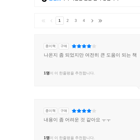
Chapter8 비례율 심화학습·412
01 관리처분계획 수립시 추정한 비례율은 변할 수 있는
1
2
3
4
02 비례율이 올라갔던 사례 ·421
03 비례율의 변화에 선제적으로 대응하라 ·424
04 종전자산평가에 대한 오해 ·427
종이책
구매
05 재개발 사업에서 청산자가 생기면? ·429
나온지 좀 되었지만 여전히 큰 도움이 되는 책
06 조합원의 종전자산에 대한 감정평가를 높게 해달라!
07 감정평가가 낮으면 추가부담금이 많아지지 않나요?
1명
이 이 한줄평을 추천합니다.
08 감정평가금액과 비례율의 관계 ·441
09 조합원분양가를 낮추면 누가 유리할까? ·443
Tip. 재개발 조합원 입주권 거래계약과 의무부담의 문
Before & After 왕십리뉴타운 텐즈힐, 센트라스 ·458
책2.indb 15 2017-07-25 오후 8:19:47
종이책
구매
16 붇옹산의 재개발 투자 스터디
내용이 좀 어려운 것 같아요 ㅜㅜ
Chapter9 재개발 분양자격의 이해·463
1명
이 이 한줄평을 추천합니다.