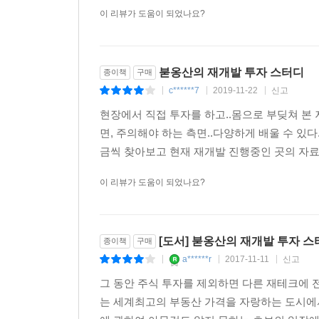
02 그래도 10년 후에는 재개발이 되지 않을까요? ·2
이 리뷰가 도움이 되었나요?
03 생각보다 어려운 재개발 정비구역 지정 ·217
04 정비구역지정, 재개발 사업의 윤곽이 드러난다 ·2
05 쉽지 않은 75%, 조합설립 단계 ·231
붇옹산의 재개발 투자 스터디
종이책
구매
06 아파트를 어떻게 지을 것인가? 사업시행인가 ·23
c******7
2019-11-22
신고
|
|
|
07 재개발 조합은 왜 시공사를 일찍 선정하고 싶어할까
08 조합원이 왕처럼 대우받는 시공사 수주전 ·245
현장에서 직접 투자를 하고..몸으로 부딪쳐 본 
09 개략적인 추정분담금을 알 수 있는 분양신청 단계 
면, 주의해야 하는 측면..다양하게 배울 수 있
10 재개발 성적표를 받아보는 단계, 관리처분계획 ·2
금씩 찾아보고 현재 재개발 진행중인 곳의 자료를
11 관리처분계획, 조합원의 아파트 평형배정은 어떻게
이 리뷰가 도움이 되었나요?
12 상가 등 부대복리시설의 분양 ·264
13 아파트 2채를 받을 수 있어요 ·272
14 관리처분계획 인가를 통해 변하는 것 -세금 ·275
[도서] 붇옹산의 재개발 투자 스
15 주택과 조합원 입주권을 소유한 경우 1세대1주택의
종이책
구매
16 주택재개발사업과 대체주택 ·280
a******r
2017-11-11
신고
|
|
|
17 이주와 철거 ·282
그 동안 주식 투자를 제외하면 다른 재테크에 
18 이주단계에서 주의할 점 ·285
는 세계최고의 부동산 가격을 자랑하는 도시에
19 생각보다 쏠쏠한 조합원 입주권 투자 ·287