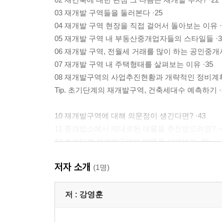
03 재개발 구역들을 둘러본다 ·25
04 재개발 구역 현장을 직접 걸어서 돌아보는 이유 ·
05 재개발 구역 내 부동산중개업자들의 스타일들 ·3
06 재개발 구역, 전월세 거래를 많이 하는 공인중개사
07 재개발 구역 내 주택형태를 살펴보는 이유 ·35
08 재개발구역의 사업추진현황과 개략적인 정비계획
Tip. 초기단계의 재개발구역, 건축세대수 예측하기 ·
10 재개발구역에 대해 의문점이 생긴다면? ·43
11 중개업소에서 제대로된 매물을 추천받으려면? ·
12 초기단계 재개발구역의 매물을 살펴보자 ·46
13 재개발 매물 투자분석의 함정 ·49
저자 소개
14 조합원분양가격의 상승은 조합원들에게 손실을 가
(1명)
15 대지지분당 매매가격이 높은 다세대주택 vs 낮은
16 단독주택 매물도 살펴본다·55
저 :
강영훈
17 어떤 매물이 더 나은 매물일까·57
Before & After 신당7구역 청구 e편한세상·59