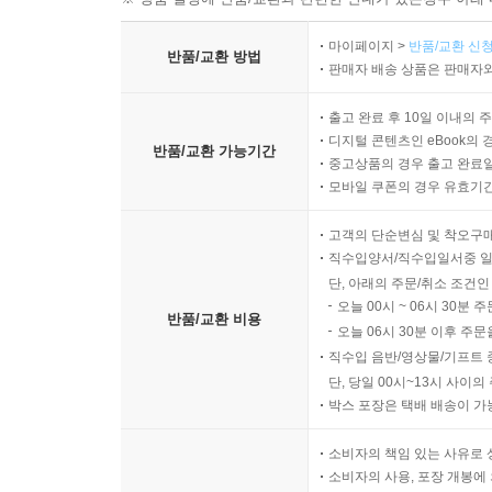
마이페이지 >
반품/교환 신청
반품/교환 방법
판매자 배송 상품은 판매자와
출고 완료 후 10일 이내의 
디지털 콘텐츠인 eBook의 
반품/교환 가능기간
중고상품의 경우 출고 완료일
모바일 쿠폰의 경우 유효기간(
고객의 단순변심 및 착오구
직수입양서/직수입일서중 일
단, 아래의 주문/취소 조건인
오늘 00시 ~ 06시 30분 
반품/교환 비용
오늘 06시 30분 이후 주문
직수입 음반/영상물/기프트 
단, 당일 00시~13시 사이
박스 포장은 택배 배송이 가
소비자의 책임 있는 사유로 
소비자의 사용, 포장 개봉에 