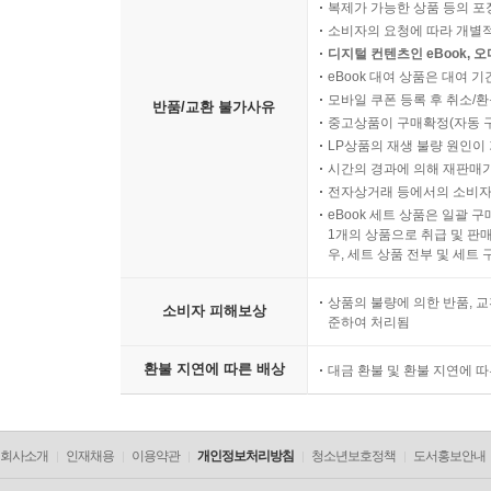
복제가 가능한 상품 등의 포장을 
소비자의 요청에 따라 개별
디지털 컨텐츠인 eBook, 
eBook 대여 상품은 대여 기
모바일 쿠폰 등록 후 취소/환
반품/교환 불가사유
중고상품이 구매확정(자동 
LP상품의 재생 불량 원인이 기
시간의 경과에 의해 재판매가
전자상거래 등에서의 소비자
eBook 세트 상품은 일괄 
1개의 상품으로 취급 및 판매
우, 세트 상품 전부 및 세트
상품의 불량에 의한 반품, 교
소비자 피해보상
준하여 처리됨
환불 지연에 따른 배상
대금 환불 및 환불 지연에 
회사소개
인재채용
이용약관
개인정보처리방침
청소년보호정책
도서홍보안내