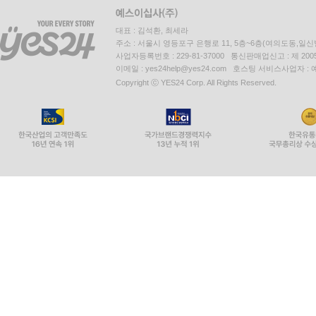
대표 : 김석환, 최세라
주소 : 서울시 영등포구 은행로 11, 5층~6층(여의도동,일신
사업자등록번호 : 229-81-37000 통신판매업신고 : 제 200
이메일 : yes24help@yes24.com 호스팅 서비스사업자 :
Copyright ⓒ YES24 Corp. All Rights Reserved.