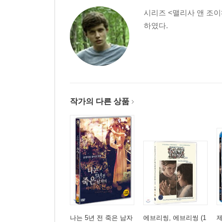
시리즈 <맬리사 앤 조이
하였다.
작가의 다른 상품
나는 5년 전 죽은 남자
에브리씽, 에브리씽 (1
제