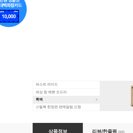
퍼스트 라이드
세상 참 예쁜 오드리
룩백
스틸북 한정판 판매알림 신청
에브리씽, 에브리씽 (1Disc) : 블루레이
상품정보
리뷰/한줄평
(0/0)