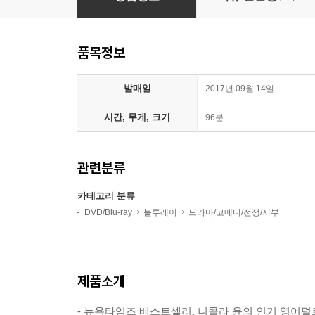
품목정보
발매일
2017년 09월 14일
시간, 무게, 크기
96분
관련분류
카테고리 분류
DVD/Blu-ray
블루레이
드라마/코메디/전쟁/서부
제품소개
- 뉴욕타임즈 베스트셀러, 니콜라 윤의 인기 영어