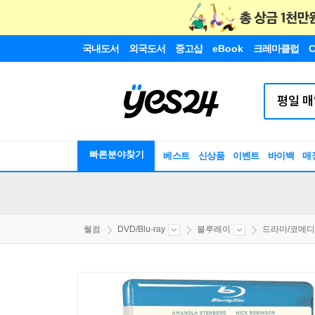
국내도서
외국도서
중고샵
eBook
크레마클럽
C
빠른분야찾기
베스트
신상품
이벤트
바이백
매
웰컴
DVD/Blu-ray
블루레이
드라마/코메디/.