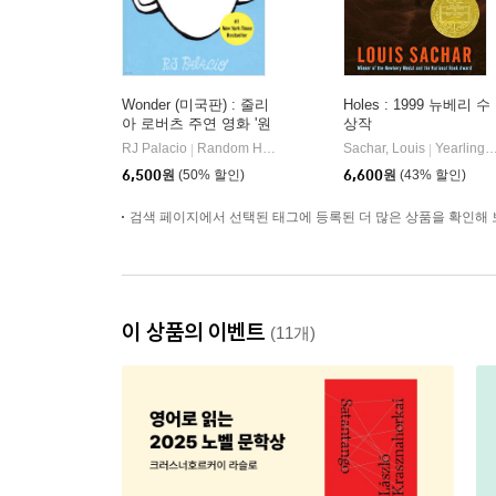
Wonder (미국판) : 줄리
Holes : 1999 뉴베리 수
아 로버츠 주연 영화 '원
상작
더' 원작 소설
RJ Palacio
Random House
Sachar, Louis
Yearling Books
|
|
6,500
원
(50% 할인)
6,600
원
(43% 할인)
검색 페이지에서 선택된 태그에 등록된 더 많은 상품을 확인해 
이 상품의 이벤트
(11개)