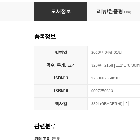
Wuthering Heights
도서정보
리뷰/한줄평
(1/0)
품목정보
발행일
2010년 04월 01일
쪽수, 무게, 크기
320쪽 | 216g | 112*176*30
ISBN13
9780007350810
ISBN10
0007350813
렉사일
880L(GRADE5~9)
관련분류
카테고리 분류