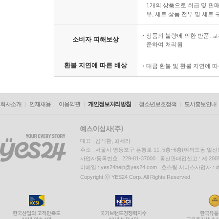
1개의 상품으로 취급 및 판매
우, 세트 상품 전부 및 세트
상품의 불량에 의한 반품, 교
소비자 피해보상
준하여 처리됨
환불 지연에 따른 배상
대금 환불 및 환불 지연에 
회사소개
인재채용
이용약관
개인정보처리방침
청소년보호정책
도서홍보안내
대표 : 김석환, 최세라
주소 : 서울시 영등포구 은행로 11, 5층~6층(여의도동,일신
사업자등록번호 : 229-81-37000 통신판매업신고 : 제 200
이메일 : yes24help@yes24.com 호스팅 서비스사업자 :
Copyright ⓒ YES24 Corp. All Rights Reserved.