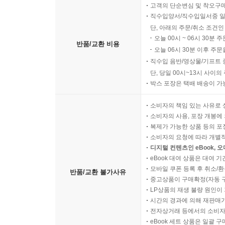
고객의 단순변심 및 착오구
직수입양서/직수입일서중 일
단, 아래의 주문/취소 조건인
오늘 00시 ~ 06시 30분 
반품/교환 비용
오늘 06시 30분 이후 주문
직수입 음반/영상물/기프트 
단, 당일 00시~13시 사이
박스 포장은 택배 배송이 가
소비자의 책임 있는 사유로 
소비자의 사용, 포장 개봉에 
복제가 가능한 상품 등의 포장을 
소비자의 요청에 따라 개별
디지털 컨텐츠인 eBook, 
eBook 대여 상품은 대여 기
모바일 쿠폰 등록 후 취소/환
반품/교환 불가사유
중고상품이 구매확정(자동 
LP상품의 재생 불량 원인이 기
시간의 경과에 의해 재판매가
전자상거래 등에서의 소비자
eBook 세트 상품은 일괄 