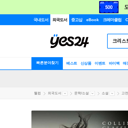
국내도서
외국도서
중고샵
eBook
크레마클럽
C
빠른분야찾기
베스트
신상품
이벤트
바이백
매
웰컴
외국도서
문학/소설
소설
고