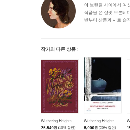
아 브랜웰 사이에서 여섯
작품을 쓴 샬럿 브론테다
반부터 산문과 시로 습작
작가의 다른 상품
Wuthering Heights
Wuthering Heights
W
25,840
원
(15% 할인)
8,000
원
(20% 할인)
1