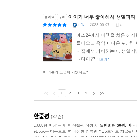
아이가 너무 좋아해서 생일파티 
종이책
구매
t**k
2023-06-07
신고
|
|
|
예스24에서 이책을 처음 산지
들어오고 음악이 나온 뒤, 후
이집에서 파티하는데, 생일기념
니다아??
더보기
이 리뷰가 도움이 되었나요?
1
2
3
4
한줄평
(37건)
1,000원 이상 구매 후 한줄평 작성 시
일반회원 50원, 마니
eBook은 다운로드 후 작성한 리뷰만 YES포인트 지급됩니