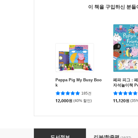
이 책을 구입하신 분
Peppa Pig My Busy Boo
페파 피그 : 
k
자석놀이책 Pep
eppa and Fr
185건
t Book
12,000
원
(40% 할인)
11,120
원
(35
Peppa Pig: Happy Birthday!
도서정보
리뷰/한줄평
(16/37)