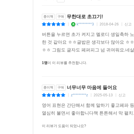
무한대로 초끄기!
종이책
구매
k*********3
2018-04-26
신고
|
|
|
버튼을 누르면 초가 켜지고 멜로디 생일축하 
한 것 같아요 ㅎㅎ글밥은 생각보다 많아요 
ㅎㅎ 그림도 글자도 페퍼피그 넘 귀여워요.네살
1명
이 이 리뷰를 추천합니다.
너무너무 마음에 들어요
종이책
구매
z*********z
2025-05-13
신고
|
|
|
영어 표현은 간단해서 함께 말하기 좋고페파 
열심히 불면서 좋아합니다책 튼튼해서 막 펼치
이 리뷰가 도움이 되었나요?