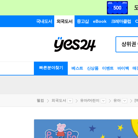
국내도서
외국도서
중고샵
eBook
크레마클럽
C
빠른분야찾기
베스트
신상품
이벤트
바이백
매
웰컴
외국도서
유아/어린이
유아
[