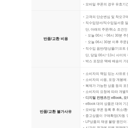
모바일 쿠폰의 경우 유효기간(
고객의 단순변심 및 착오구
직수입양서/직수입일서중 일
단, 아래의 주문/취소 조건인
오늘 00시 ~ 06시 30분 
반품/교환 비용
오늘 06시 30분 이후 주문
직수입 음반/영상물/기프트 
단, 당일 00시~13시 사이
박스 포장은 택배 배송이 가
소비자의 책임 있는 사유로 
소비자의 사용, 포장 개봉에 
복제가 가능한 상품 등의 포장을 
소비자의 요청에 따라 개별
디지털 컨텐츠인 eBook, 
eBook 대여 상품은 대여 기
모바일 쿠폰 등록 후 취소/환
반품/교환 불가사유
중고상품이 구매확정(자동 
LP상품의 재생 불량 원인이 기
시간의 경과에 의해 재판매가