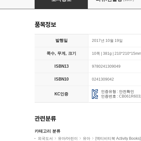
품목정보
발행일
2017년 10월 19일
쪽수, 무게, 크기
10쪽 | 381g | 210*210*15m
ISBN13
9780241309049
ISBN10
0241309042
인증유형 : 안전확인
KC인증
인증번호 :
CB061R603
관련분류
카테고리 분류
외국도서
유아/어린이
유아
[액티비티북 Activity Books]