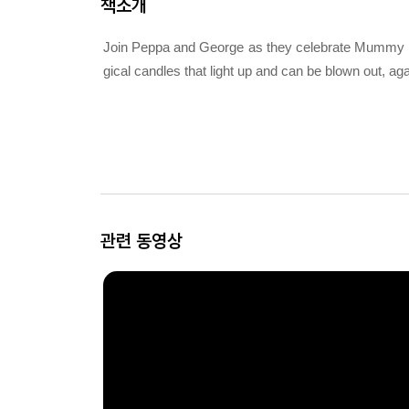
책소개
Join Peppa and George as they celebrate Mummy Pig
gical candles that light up and can be blown out, ag
관련 동영상