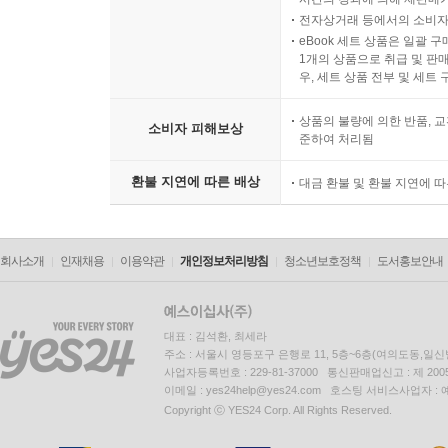
전자상거래 등에서의 소비자
eBook 세트 상품은 일괄 
1개의 상품으로 취급 및 판매
우, 세트 상품 전부 및 세트
상품의 불량에 의한 반품, 교
소비자 피해보상
준하여 처리됨
환불 지연에 따른 배상
대금 환불 및 환불 지연에 
회사소개
인재채용
이용약관
개인정보처리방침
청소년보호정책
도서홍보안내
대표 : 김석환, 최세라
주소 : 서울시 영등포구 은행로 11, 5층~6층(여의도동,일신
사업자등록번호 : 229-81-37000 통신판매업신고 : 제 200
이메일 : yes24help@yes24.com 호스팅 서비스사업자 :
Copyright ⓒ YES24 Corp. All Rights Reserved.