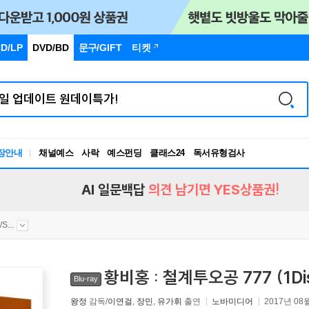
D/LP
DVD/BD
문구
/GIFT
티켓
장안내
채널예스
사락
예스펀딩
클래스24
독서유형검사
RBTI Lab
독서유형검사
AI 일문백답
의견 남기면 YES상품권!
...
황비홍 : 철계투오공 777 (1D
Blu-ray
왕정
감독/
이연걸
,
장민
,
유가휘
출연
노바미디어
2017년 08