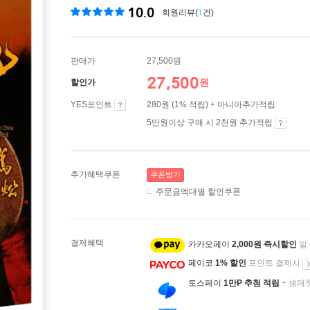
10.0
회원리뷰(
1
건)
판매가
27,500원
27,500
원
할인가
YES포인트
280원 (1% 적립) + 마니아추가적립
5만원이상 구매 시 2천원 추가적립
추가혜택쿠폰
쿠폰받기
주문금액대별 할인쿠폰
결제혜택
카카오페이
2,000원 즉시할인
일
페이코
1% 할인
포인트 결제시
토스페이
1만P 추첨 적립
+ 생애