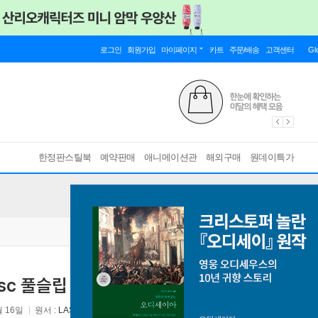
로그인
회원가입
마이페이지
카트
주문/배송
고객센터
Gl
한정판스틸북
예약판매
애니메이션관
해외구매
원데이특가
isc 풀슬립 한정판) : 블루레이
월 16일
원서 :
LAST HERO IN CHINA