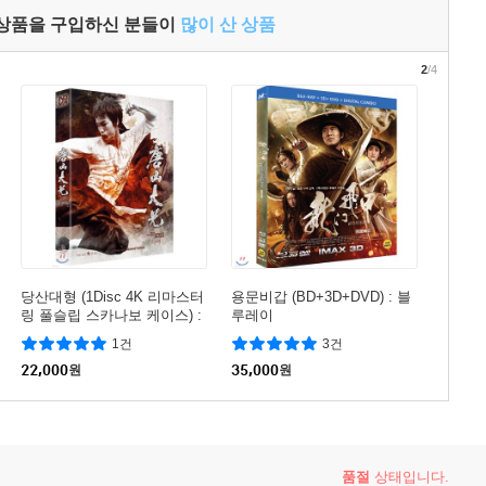
 상품을 구입하신 분들이
많이 산 상품
2
/4
당산대형 (1Disc 4K 리마스터
용문비갑 (BD+3D+DVD) : 블
링 풀슬립 스카나보 케이스) :
루레이
블루레이
1건
3건
22,000
원
35,000
원
품절
상태입니다.