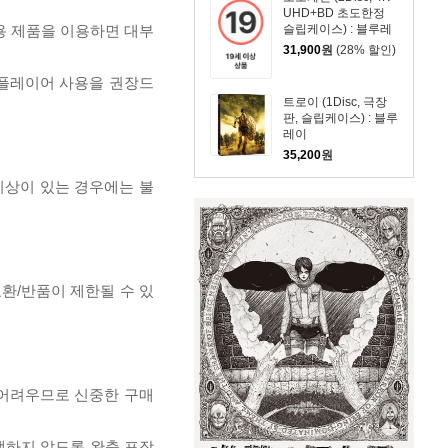
UHD+BD 초도한정
전용 제품을 이용하면 대부
슬립케이스) : 블루레
이
31,900
원
(28% 할인)
 플레이어 사용을 권장드
트로이 (1Disc, 극장
판, 슬립케이스) : 블루
레이
35,200
원
이상이 있는 경우에는 불
교환/반품이 제한될 수 있
 어려우므로 신중한 구매
발생하지 않도록 완충 포장