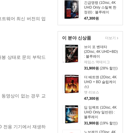
긴급명령 (1Disc, 4K
UHD Only 스틸북 한
정판) : 블루레이
프트웨어 최신 버전의 업
47,300
원
이 분야 신상품
더보기
브이 포 벤데타
(2Disc, 4K UHD+BD)
: 블루레이
개봉 상태로 문의 부탁드
제임스 맥테이그
31,900
원
(28% 할인)
더 배트맨 (2Disc, 4K
UHD + BD 슬립케이
스)
맷 리브스
, 동영상이 없는 경우 교
47,300
원
딥 임팩트 (1Disc, 4K
UHD Only 일반판) :
블루레이
31,900
원
(19% 할인)
D 전용 기기에서 재생하
노보케인 (2Disc, 4K