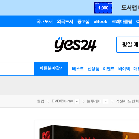
국내도서
외국도서
중고샵
eBook
크레마클럽
C
빠른분야찾기
베스트
신상품
이벤트
바이백
매
웰컴
DVD/Blu-ray
블루레이
액션/어드벤쳐/S