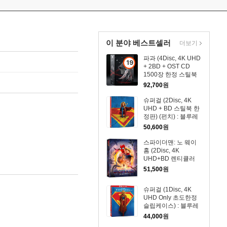
이 분야 베스트셀러
더보기
파과 (4Disc, 4K UHD
19
+ 2BD + OST CD
세
1500장 한정 스틸북
이
한정판) : 블루레이
92,700
원
상
슈퍼걸 (2Disc, 4K
상
UHD + BD 스틸북 한
품
정판) (펀치) : 블루레
이
50,600
원
스파이더맨: 노 웨이
홈 (2Disc, 4K
UHD+BD 렌티큘러
풀슬립 B1 스틸북 넘
51,500
원
버링 한정판) : 블루레
이
슈퍼걸 (1Disc, 4K
UHD Only 초도한정
슬립케이스) : 블루레
이
44,000
원