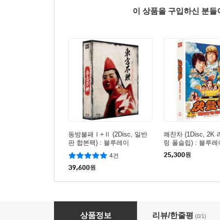
이 상품을 구입하신 분
동방불패Ⅰ+Ⅱ (2Disc, 일반
쾌찬차 (1Disc, 2
판 합본팩) : 블루레이
링 풀슬립) : 블루레
25,300
원
4건
39,600
원
황비홍 : 철계투오공 777 (1Disc 풀슬립 한정판)
상품정보
리뷰/한줄평
(0/1)