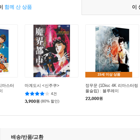
들이
함께 산 상품
이
15세 이상 상품
K 리마스터
마계도시 <신주쿠>
정무문 (1Disc 4K 리마스터링
이
풀슬립) : 블루레이
4건
22,000
원
3,900
원
(80% 할인)
 : 블루레이
배송/반품/교환