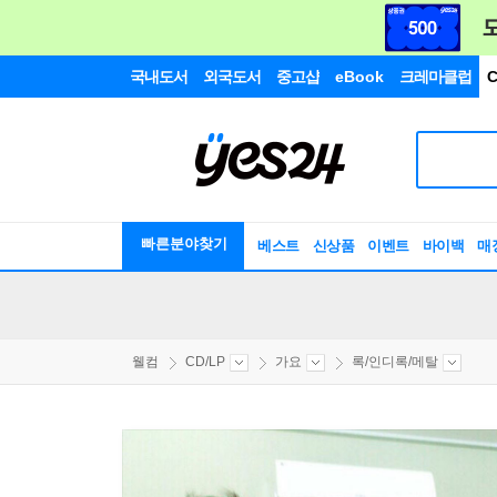
국내도서
외국도서
중고샵
eBook
크레마클럽
C
빠른분야찾기
베스트
신상품
이벤트
바이백
매
웰컴
CD/LP
가요
록/인디록/메탈