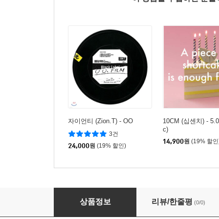
자이언티 (Zion.T) - OO
10CM (십센치) - 5.0 
c)
3건
14,900
원
(19% 할인
24,000
원
(19% 할인)
요조 (Yozoh) - 나.아.당.궁
상품정보
리뷰/한줄평
(0/0)