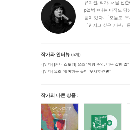
뮤지션, 작가. 서울 신
p앨범 <나는 아직도 당
등이 있다. 『오늘도, 
『만지고 싶은 기분』 등
작가와 인터뷰
(5개)
[읽다]
[커버 스토리] 요조 "책방 주인, 너무 잘한 일"
[읽다]
요조 “좋아하는 곳이 ‘무사’하려면”
작가의 다른 상품