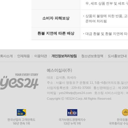
우, 세트 상품 전부 및 세트
상품의 불량에 의한 반품, 교
소비자 피해보상
준하여 처리됨
환불 지연에 따른 배상
대금 환불 및 환불 지연에 
회사소개
인재채용
이용약관
개인정보처리방침
청소년보호정책
도서홍보안내
대표 : 김석환, 최세라
주소 : 서울시 영등포구 은행로 11, 5층~6층(여의도동,일신
사업자등록번호 : 229-81-37000 통신판매업신고 : 제 200
이메일 : yes24help@yes24.com 호스팅 서비스사업자 :
Copyright ⓒ YES24 Corp. All Rights Reserved.