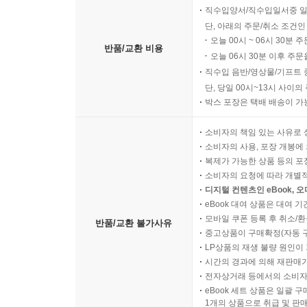
직수입양서/직수입일서중 일
단, 아래의 주문/취소 조건인
오늘 00시 ~ 06시 30분 
반품/교환 비용
오늘 06시 30분 이후 주문
직수입 음반/영상물/기프트 
단, 당일 00시~13시 사이
박스 포장은 택배 배송이 가
소비자의 책임 있는 사유로 
소비자의 사용, 포장 개봉에 
복제가 가능한 상품 등의 포장을 
소비자의 요청에 따라 개별
디지털 컨텐츠인 eBook, 
eBook 대여 상품은 대여 기
모바일 쿠폰 등록 후 취소/환
반품/교환 불가사유
중고상품이 구매확정(자동 
LP상품의 재생 불량 원인이 기
시간의 경과에 의해 재판매가
전자상거래 등에서의 소비자
eBook 세트 상품은 일괄 
1개의 상품으로 취급 및 판매