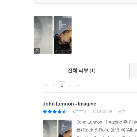
2
전체 리뷰
(1)
1
John Lennon - Imagine
w******2
2010-10-09
신고
|
|
|
John Lennon - Imagine 존
롤(Rock & Roll), 앨범 록(Alb