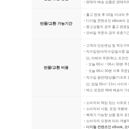
판매자 배송 상품은 판매자와
출고 완료 후 10일 이내의 
디지털 콘텐츠인 eBook의 
반품/교환 가능기간
중고상품의 경우 출고 완료일
모바일 쿠폰의 경우 유효기간(
고객의 단순변심 및 착오구
직수입양서/직수입일서중 일
단, 아래의 주문/취소 조건인
오늘 00시 ~ 06시 30분 
반품/교환 비용
오늘 06시 30분 이후 주문
직수입 음반/영상물/기프트 
단, 당일 00시~13시 사이
박스 포장은 택배 배송이 가
소비자의 책임 있는 사유로 
소비자의 사용, 포장 개봉에 
복제가 가능한 상품 등의 포장을 
소비자의 요청에 따라 개별
디지털 컨텐츠인 eBook, 