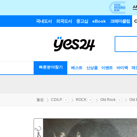
국내도서
외국도서
중고샵
eBook
크레마클럽
C
빠른분야찾기
베스트
신상품
이벤트
바이백
매
웰컴
CD/LP
ROCK
Old Rock
Old