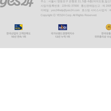
주소 : 서울시 영등포구 은행로 11, 5층~6층(여의도동,일신
사업자등록번호 : 229-81-37000 통신판매업신고 : 제 200
이메일 : yes24help@yes24.com 호스팅 서비스사업자 :
Copyright ⓒ YES24 Corp. All Rights Reserved.