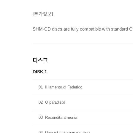
[부가정보]
SHM-CD discs are fully compatible with standa
디스크
DISK 1
01
Il lamento di Federico
02
O paradiso!
03
Recondita armonia
04
Dein ist mein ganzes Herz