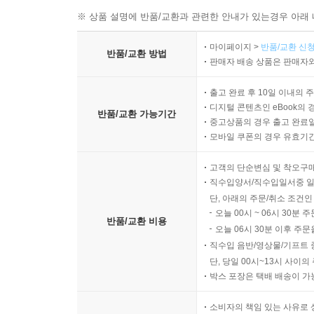
※ 상품 설명에 반품/교환과 관련한 안내가 있는경우 아래 
마이페이지 >
반품/교환 신청
반품/교환 방법
판매자 배송 상품은 판매자와
출고 완료 후 10일 이내의 
디지털 콘텐츠인 eBook의 
반품/교환 가능기간
중고상품의 경우 출고 완료일
모바일 쿠폰의 경우 유효기간(
고객의 단순변심 및 착오구
직수입양서/직수입일서중 일
단, 아래의 주문/취소 조건인
오늘 00시 ~ 06시 30분 
반품/교환 비용
오늘 06시 30분 이후 주문
직수입 음반/영상물/기프트 
단, 당일 00시~13시 사이
박스 포장은 택배 배송이 가
소비자의 책임 있는 사유로 