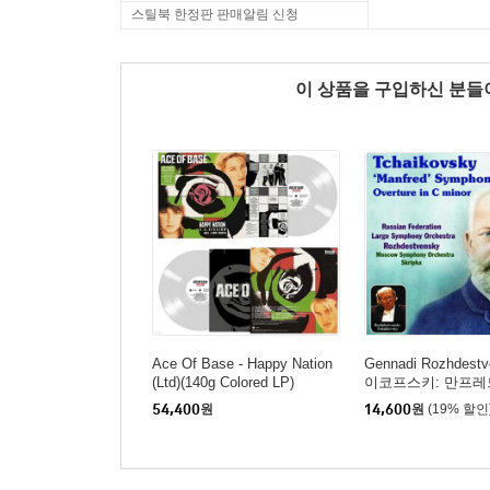
스틸북 한정판 판매알림 신청
이 상품을 구입하신 분
Ace Of Base - Happy Nation
Gennadi Rozhdest
(Ltd)(140g Colored LP)
이코프스키: 만프레
곡, 서곡 C단조 (Tcha
54,400
원
14,600
원
(19% 할인
y: Manfred Sympho