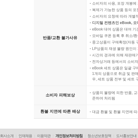
소비자의 사용, 포장 개봉에 
복제가 가능한 상품 등의 포장을 
소비자의 요청에 따라 개별
디지털 컨텐츠인 eBook, 
eBook 대여 상품은 대여 기
모바일 쿠폰 등록 후 취소/환
반품/교환 불가사유
중고상품이 구매확정(자동 
LP상품의 재생 불량 원인이 기
시간의 경과에 의해 재판매가
전자상거래 등에서의 소비자
eBook 세트 상품은 일괄 
1개의 상품으로 취급 및 판매
우, 세트 상품 전부 및 세트
상품의 불량에 의한 반품, 교
소비자 피해보상
준하여 처리됨
환불 지연에 따른 배상
대금 환불 및 환불 지연에 
회사소개
인재채용
이용약관
개인정보처리방침
청소년보호정책
도서홍보안내