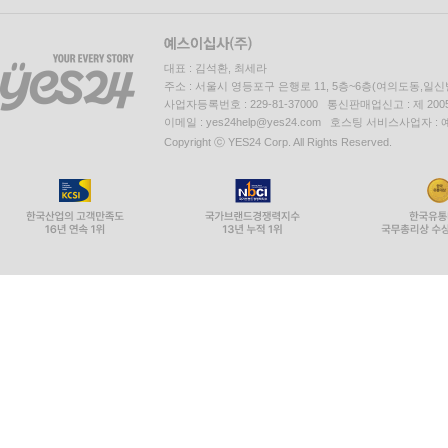
대표 : 김석환, 최세라
주소 : 서울시 영등포구 은행로 11, 5층~6층(여의도동,일신
사업자등록번호 : 229-81-37000 통신판매업신고 : 제 200
이메일 : yes24help@yes24.com 호스팅 서비스사업자 :
Copyright ⓒ YES24 Corp. All Rights Reserved.