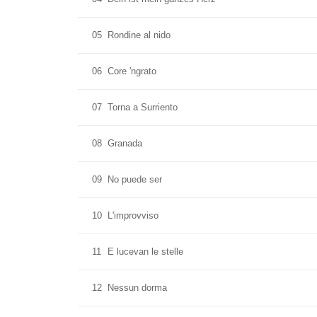
05
Rondine al nido
06
Core 'ngrato
07
Torna a Surriento
08
Granada
09
No puede ser
10
L'improvviso
11
E lucevan le stelle
12
Nessun dorma