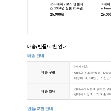
쓰리테너 - 로스 엔젤레
3 테너
스 1994년 실황 20주년
e Teno
기념반 (The 3 Tenors in
pecial
25,900
원
26,30
Concert - Los Angeles
se Car
1994 20th Anniversary
Edition) (CD+DVD)(Digi
pack) - Jose Carreras
배송/반품/교환 안내
배송 안내
판매자 배송
배송 구분
택배사 : CJ대한통운 (상황에
배송비 : 3,000원 (
도서산간 : 
판매자가 직접 배송하는 상
배송 안내
판매자 사정에 의하여 출고
반품/교환 안내