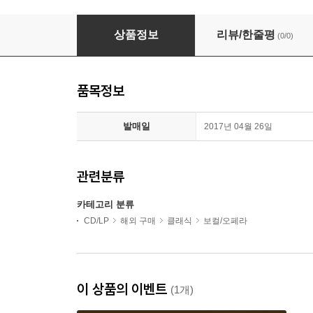
카레라스, 도밍고, 파바로티 - 3 테너 콘서트 (Carreras D
상품정보
리뷰/한줄평
(0/0)
품목정보
발매일
2017년 04월 26일
관련분류
카테고리 분류
CD/LP
해외 구매
클래식
보컬/오페라
이 상품의 이벤트
(1개)