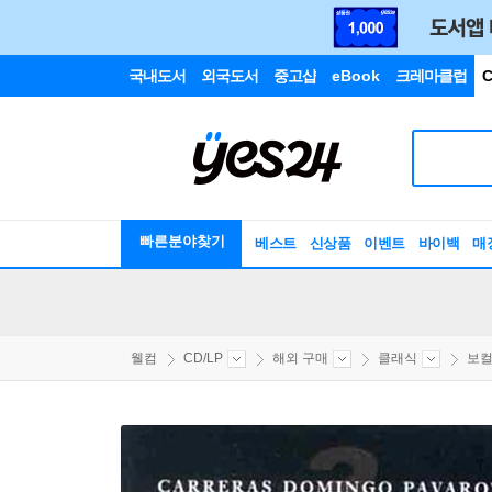
국내도서
외국도서
중고샵
eBook
크레마클럽
C
빠른분야찾기
베스트
신상품
이벤트
바이백
매
웰컴
CD/LP
해외 구매
클래식
보컬