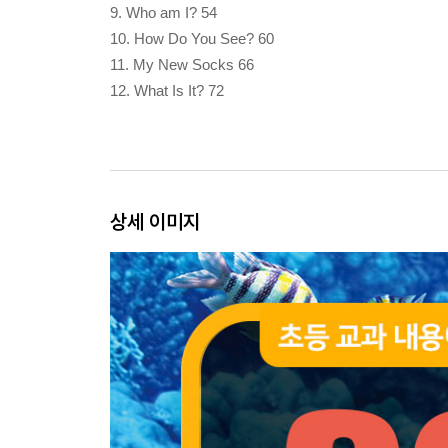
9. Who am I? 54
10. How Do You See? 60
11. My New Socks 66
12. What Is It? 72
상세 이미지