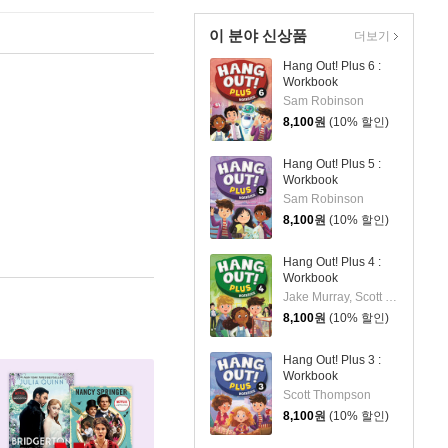
이 분야 신상품
더보기
Hang Out! Plus 6 :
Workbook
Sam Robinson
8,100
원
(10% 할인)
Hang Out! Plus 5 :
Workbook
Sam Robinson
8,100
원
(10% 할인)
Hang Out! Plus 4 :
Workbook
Jake Murray, Scott Thompson
8,100
원
(10% 할인)
Hang Out! Plus 3 :
Workbook
Scott Thompson
8,100
원
(10% 할인)