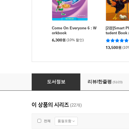
Come On Everyone 6 : W
[2판]Smart Ph
orkbook
tudent Book 
n)
6,300
원
(10% 할인)
13,500
원
(10
30-Word Reading 1
도서정보
리뷰/한줄평
(51/23)
이 상품의 시리즈
(22개)
품절포함
전체