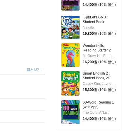
14,400
원
(10% 할인)
[5판]Let's Go 3 :
Student Book
Nakata
19,800
원
(10% 할인)
WonderSkills
Reading Starter 2
McGraw-Hill Education
16,200
원
(10% 할인)
펼쳐보기
Smart English 2 :
Student Book, 2/E
Casey Kim, Jayne Lee
15,300
원
(10% 할인)
60-Word Reading 1
(with App)
The Core, A*List
14,400
원
(10% 할인)