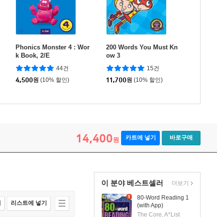
Phonics Monster 4 : Wor
200 Words You Must Kn
k Book, 2/E
ow 3
44건
15건
4,500
원
(10% 할인)
11,700
원
(10% 할인)
14,400
카트에 넣기
바로구매
원
이 분야 베스트셀러
더보기
80-Word Reading 1
매
리스트에 넣기
(with App)
The Core, A*List