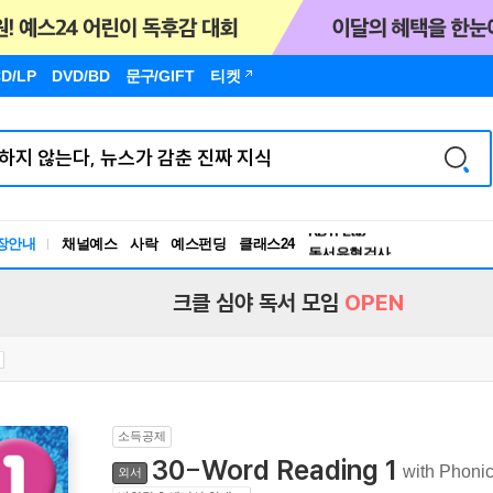
D/LP
DVD/BD
문구
/GIFT
티켓
장안내
채널예스
사락
예스펀딩
클래스24
독서유형검사
RBTI Lab
독서유형검사
크클 심야 독서 모임
OPEN
소득공제
30-Word Reading 1
with Phoni
외서