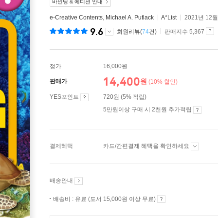
바인딩 & 에디션 안내
e-Creative Contents
,
Michael A. Putlack
A*List
2021년 12월
9.6
회원리뷰(
74
건)
판매지수 5,367
정가
16,000원
14,400
원
판매가
(10% 할인)
YES포인트
720원 (5% 적립)
5만원이상 구매 시 2천원 추가적립
결제혜택
카드/간편결제 혜택을 확인하세요
배송안내
배송비 : 유료 (도서 15,000원 이상 무료)