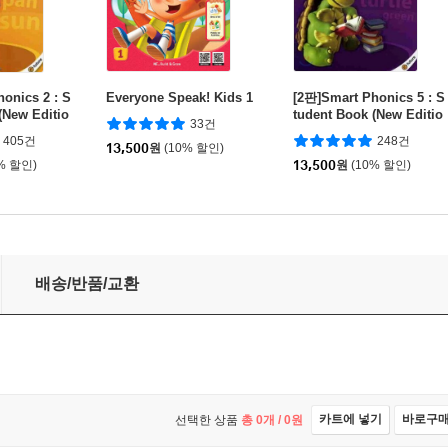
onics 2 : S
Everyone Speak! Kids 1
[2판]Smart Phonics 5 : S
(New Editio
tudent Book (New Editio
33건
n)
405건
248건
13,500
원
(10% 할인)
% 할인)
13,500
원
(10% 할인)
배송/반품/교환
카트에 넣기
바로구
선택한 상품
총
0
개 /
0
원