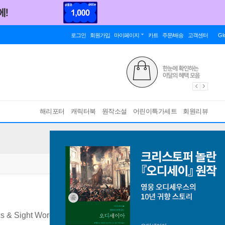
로그인
회원가입
마이페이지
카트
주문/배송
고객센터
Gl
해리포터
캐릭터북
원작소설
어린이특가세트
회원리뷰
cs & Sight Words
[ Workbook + QR 코드 + 단어/문장쓰기 노트 ]