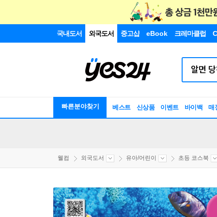
국내도서
외국도서
중고샵
eBook
크레마클럽
C
빠른분야찾기
베스트
신상품
이벤트
바이백
매
웰컴
외국도서
유아/어린이
초등 코스북