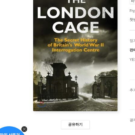
바
Fry
첫
정
판
Y
추
결
공유하기