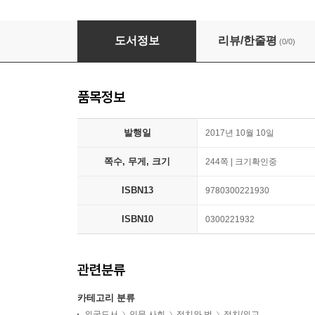
The London Cage
도서정보
리뷰/한줄평
(0/0)
품목정보
발행일
2017년 10월 10일
쪽수, 무게, 크기
244쪽 | 크기확인중
ISBN13
9780300221930
ISBN10
0300221932
관련분류
카테고리 분류
외국도서
인문 사회
정치와 법
정치/외교