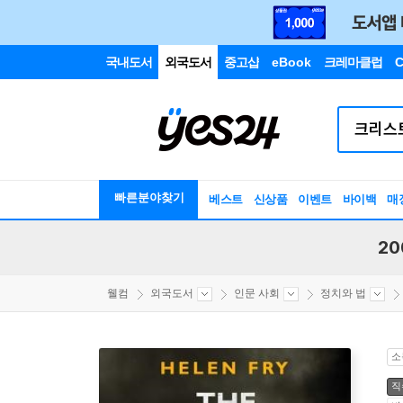
국내도서
외국도서
중고샵
eBook
크레마클럽
C
빠른분야찾기
베스트
신상품
이벤트
바이백
매
20
웰컴
외국도서
인문 사회
정치와 법
소
직