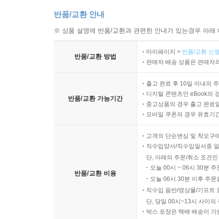
반품/교환 안내
※ 상품 설명에 반품/교환과 관련한 안내가 있는경우 아래 
마이페이지 >
반품/교환 신청
반품/교환 방법
판매자 배송 상품은 판매자와
출고 완료 후 10일 이내의 
디지털 콘텐츠인 eBook의 
반품/교환 가능기간
중고상품의 경우 출고 완료일
모바일 쿠폰의 경우 유효기간(
고객의 단순변심 및 착오구
직수입양서/직수입일서중 일
단, 아래의 주문/취소 조건인
오늘 00시 ~ 06시 30분 
반품/교환 비용
오늘 06시 30분 이후 주문
직수입 음반/영상물/기프트 
단, 당일 00시~13시 사이
박스 포장은 택배 배송이 가