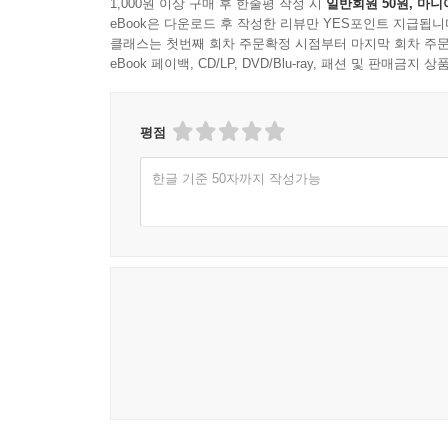
1,000원 이상 구매 후 한줄평 작성 시
일반회원 50원, 마니
eBook은 다운로드 후 작성한 리뷰만 YES포인트 지급됩니
클래스는 첫번째 회차 주문확정 시점부터 마지막 회차 주문
eBook 페이백, CD/LP, DVD/Blu-ray, 패션 및 판매금
평점
한글 기준 50자까지 작성가능