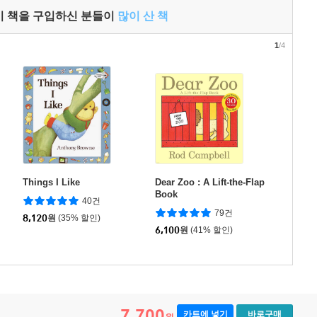
이 책을 구입하신 분들이
많이 산 책
1
/4
Things I Like
Dear Zoo : A Lift-the-Flap
Book
40건
79건
8,120
원
(35% 할인)
6,100
원
(41% 할인)
7,700
카트에 넣기
바로구매