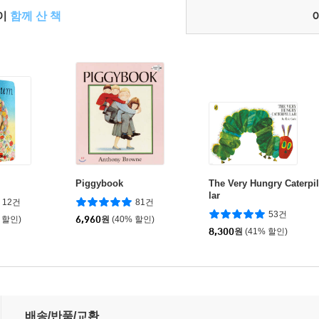
들이
함께 산 책
Piggybook
The Very Hungry Caterpil
lar
12건
81건
53건
 할인)
6,960
원
(40% 할인)
8,300
원
(41% 할인)
배송/반품/교환