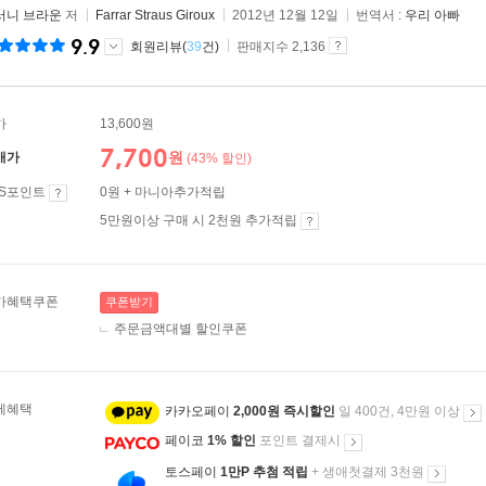
서니 브라운
저
Farrar Straus Giroux
2012년 12월 12일
번역서 :
우리 아빠
9.9
회원리뷰(
39
건)
판매지수 2,136
가
13,600원
7,700
원
매가
(43% 할인)
ES포인트
0원 + 마니아추가적립
5만원이상 구매 시 2천원 추가적립
가혜택쿠폰
쿠폰받기
주문금액대별 할인쿠폰
제혜택
카카오페이
2,000원 즉시할인
일 400건, 4만원 이상
페이코
1% 할인
포인트 결제시
토스페이
1만P 추첨 적립
+ 생애첫결제 3천원