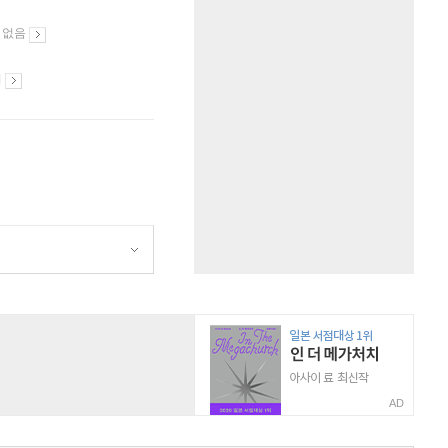
 없음
시
AD