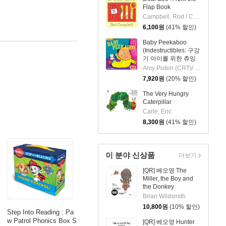
Flap Book
Campbell, Rod / Campbell, Rod
6,100
원
(41% 할인)
Baby Peekaboo
(Indestructibles: 구강
기 아이를 위한 츄잉
북 시리즈)
Amy Pixton (CRT)/ Kate Merritt (ILT)
7,920
원
(20% 할인)
The Very Hungry
Caterpillar
Carle, Eric
8,300
원
(41% 할인)
이 분야 신상품
더보기
[QR] 베오영 The
Miller, the Boy and
the Donkey
Brian Wildsmith
10,800
원
(10% 할인)
Step Into Reading : Pa
w Patrol Phonics Box S
[QR] 베오영 Hunter