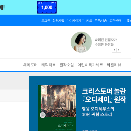
로그인
회원가입
마이페이지
카트
주문/배송
고객센터
Gl
해리포터
캐릭터북
원작소설
어린이특가세트
회원리뷰