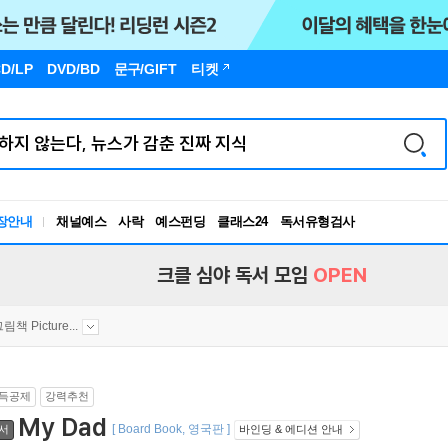
D/LP
DVD/BD
문구
/GIFT
티켓
장안내
채널예스
사락
예스펀딩
클래스24
독서유형검사
RBTI Lab
독서유형검사
크클 심야 독서 모임
OPEN
그림책 Picture...
득공제
강력추천
My Dad
[ Board Book, 영국판 ]
서
바인딩 & 에디션 안내