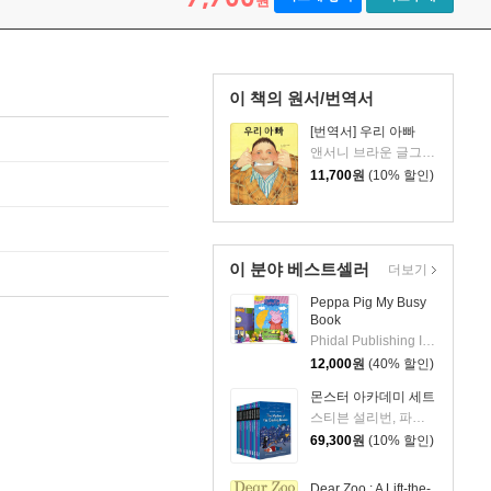
원
이 책의 원서/번역서
[번역서] 우리 아빠
앤서니 브라운 글그림/공경희 역
11,700
원
(10% 할인)
이 분야 베스트셀러
더보기
Peppa Pig My Busy
Book
Phidal Publishing Inc.
12,000
원
(40% 할인)
몬스터 아카데미 세트
스티븐 설리번, 파멜라 제인, 알리사 위싱래드, 브라이언 랭도, 데이비드 닐슨
69,300
원
(10% 할인)
Dear Zoo : A Lift-the-