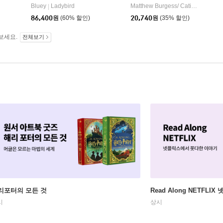
Henry Holt & Company
Bluey
Ladybird
Matthew Burgess/ Catia Chien (ILT)
|
86,400
원
(60% 할인)
20,740
원
(35% 할인)
보세요.
전체보기
리포터의 모든 것
Read Along NETFLI
시
상시