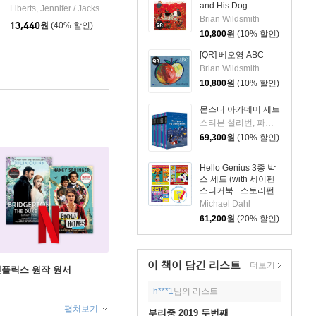
et
and His Dog
Katherine Tegen Books
Liberts, Jennifer / Jackson, Mike
Random House Books for Young Readers
|
|
Brian Wildsmith
13,440
원
(40% 할인)
10,800
원
(10% 할인)
[QR] 베오영 ABC
Brian Wildsmith
10,800
원
(10% 할인)
몬스터 아카데미 세트
스티븐 설리번, 파멜라 제인, 알리사 위싱래드, 브라이언 랭도, 데이비드 닐슨
69,300
원
(10% 할인)
Hello Genius 3종 박
스 세트 (with 세이펜
스티커북+ 스토리펀
앱 QR 이용권)
Michael Dahl
61,200
원
(20% 할인)
이 책이 담긴
리스트
더보기
X 넷플릭스 원작 원서
h***1
님의 리스트
펼쳐보기
부리중 2019 두번째