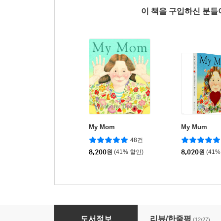
이 책을 구입하신 분
My Mom
My Mum
48건
8,200
원
(41% 할인)
8,020
원
(41%
My Dad
도서정보
리뷰/한줄평
(12/27)