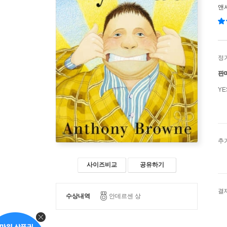
앤
정
판
Y
추
사이즈비교
공유하기
결
수상내역
안데르센 상