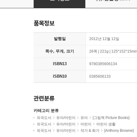
품목정보
발행일
2012년 12월 12일
쪽수, 무게, 크기
26쪽 | 221g | 125*152*15m
ISBN13
9780385606134
ISBN10
0385606133
관련분류
카테고리 분류
외국도서
유아/어린이
유아
[그림책 Picture Books]
외국도서
유아/어린이
어린이
어린이 생활
외국도서
유아/어린이
작가 & 화가
[Anthony Browne]