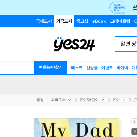
국내도서
외국도서
중고샵
eBook
크레마클럽
C
빠른분야찾기
베스트
신상품
이벤트
바이백
매
웰컴
외국도서
유아/어린이
유아
[
소
외