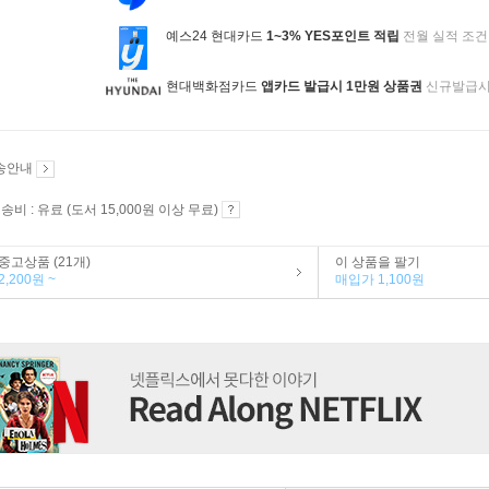
예스24 현대카드
1~3% YES포인트 적립
전월 실적 조건
현대백화점카드
앱카드 발급시 1만원 상품권
신규발급
송안내
송비 : 유료 (도서 15,000원 이상 무료)
중고상품 (21개)
이 상품을 팔기
2,200원 ~
매입가 1,100원