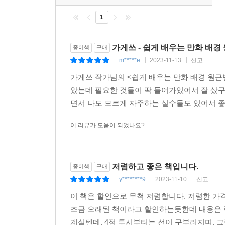
도구를 이용해 평소부터 자료를 모아 잘 관찰하는 습
1
원근법에 대해 궁금한 점이 있다면 이 책을 곁에
연습에 박차를 가하는 사람이 한 분이라도 더 늘었
가게쓰 - 쉽게 배우는 만화 배경
종이책
구매
m*****e
2023-11-13
신고
|
|
|
가게쓰 작가님의 <쉽게 배우는 만화 배경 원근
았는데 필요한 것들이 딱 들어가있어서 잘 샀구
면서 나도 모르게 자주하는 실수들도 있어서 좋았
이 리뷰가 도움이 되었나요?
저렴하고 좋은 책입니다.
종이책
구매
y********9
2023-11-10
신고
|
|
|
이 책은 할인으로 무척 저렴합니다. 저렴한 가
조금 오래된 책이라고 할인하는듯한데 내용은 좋습
계실텐데, 4점 투시부터는 선이 구부러지며, 그림