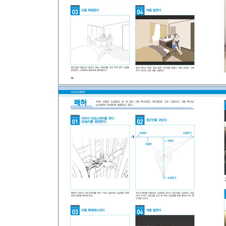
Part 04 3점 투시
3점 투시의 기본
3점 투시를 그리는 요령
3점 투시를 사용해서 그림을 그려보자
흔한 실수 3
배경에 캐릭터를 넣어보자 3
3점 투시의 응용 기법
역3점 투시법으로 배경을 그려보자
덧그리기로 3점 투시를 마스터하자
Extra 원형 원근법을 배워보자
원형 원근법을 사용한 그림
원형 원근법을 그리는 방법
2점 투시에서 일어나는 원형 원근법의 왜곡 현상
Part 05 원근법 실천하기!