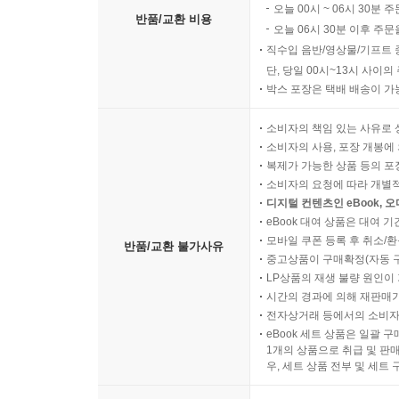
오늘 00시 ~ 06시 30분 
반품/교환 비용
오늘 06시 30분 이후 주문
직수입 음반/영상물/기프트 
단, 당일 00시~13시 사이
박스 포장은 택배 배송이 가
소비자의 책임 있는 사유로 
소비자의 사용, 포장 개봉에 
복제가 가능한 상품 등의 포장을 
소비자의 요청에 따라 개별
디지털 컨텐츠인 eBook, 
eBook 대여 상품은 대여 기
모바일 쿠폰 등록 후 취소/환
반품/교환 불가사유
중고상품이 구매확정(자동 
LP상품의 재생 불량 원인이 기
시간의 경과에 의해 재판매가
전자상거래 등에서의 소비자
eBook 세트 상품은 일괄 
1개의 상품으로 취급 및 판매
우, 세트 상품 전부 및 세트