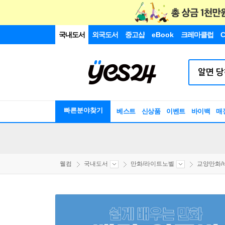
국내도서
외국도서
중고샵
eBook
크레마클럽
C
빠른분야찾기
베스트
신상품
이벤트
바이백
매
웰컴
국내도서
만화/라이트노벨
교양만화/비평