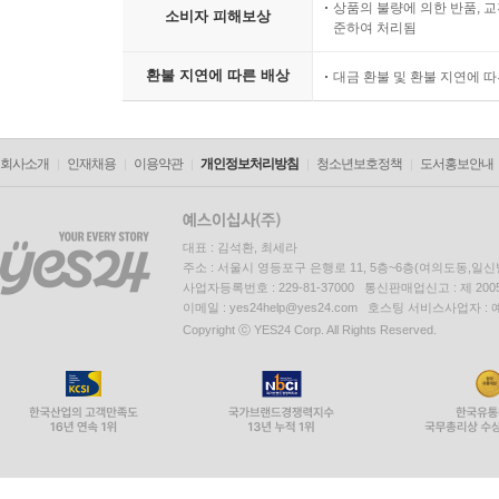
상품의 불량에 의한 반품, 교
소비자 피해보상
준하여 처리됨
환불 지연에 따른 배상
대금 환불 및 환불 지연에 
회사소개
인재채용
이용약관
개인정보처리방침
청소년보호정책
도서홍보안내
대표 : 김석환, 최세라
주소 : 서울시 영등포구 은행로 11, 5층~6층(여의도동,일신
사업자등록번호 : 229-81-37000 통신판매업신고 : 제 200
이메일 : yes24help@yes24.com 호스팅 서비스사업자 :
Copyright ⓒ YES24 Corp. All Rights Reserved.