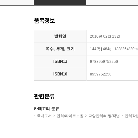
품목정보
발행일
2010년 02월 23일
쪽수, 무게, 크기
144쪽 | 484g | 188*254*20
ISBN13
9788959752256
ISBN10
8959752258
관련분류
카테고리 분류
국내도서
만화/라이트노벨
교양만화/비평/작법
만화작법