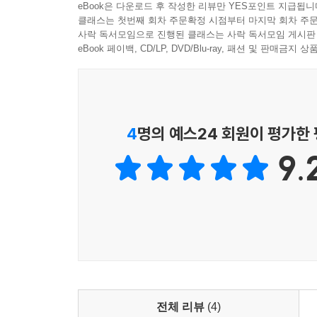
eBook은 다운로드 후 작성한 리뷰만 YES포인트 지급됩니
배경을 그리는 방법을 알면
클래스는 첫번째 회차 주문확정 시점부터 마지막 회차 주문
캐릭터의 세계가 더욱 넓어집니다!
사락 독서모임으로 진행된 클래스는 사락 독서모임 게시판
eBook 페이백, CD/LP, DVD/Blu-ray, 패션 및 판매금
배경은 만화에서 절대로 빠질 수 없는 부분입니다
생략하기 쉬운 부분이기도 합니다.
배경은 캐릭터가 사는 세상 그 자체입니다. 캐릭터
어떤지 모두 말해줍니다. 하지만 그리기가 그리 
4
명의 예스24 회원이 평가한
못하면 발전하기가 어렵습니다.
9.
이 책에서 소개하는 내용은 그중에서도 가장 기초
그리기의 ‘ABC’, 즉 걸음마 단계에 해당합니다.
묘사할 수 있습니다. 어떻게 그려야 할지 몰라 막
도전하다보면 표현의 폭이 넓어질 겁니다.
이 책에서는 독자분들의 이해를 도우며 배경의 핵심
하지만 원근법을 배웠다고 모든 배경을 완벽하게 그
데에만 수많은 배경이 들어갑니다. 그것도 대개는
발견을 할 수도 있습니다.
그려본 적이 없는 풍경을 그릴 때는 반드시 자료
전체 리뷰
(4)