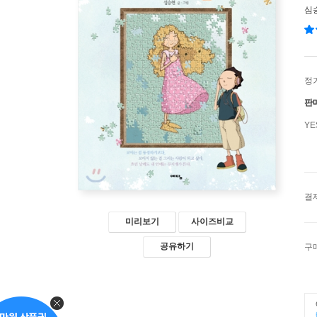
심
정
판
Y
결
미리보기
사이즈비교
공유하기
구