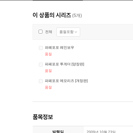
이 상품의 시리즈
(5개)
품절포함
전체
파페포포 레인보우
품절
파페포포 투게더 [양장판]
품절
파페포포 메모리즈 [개정판]
품절
품목정보
발행일
2009년 10월 23일