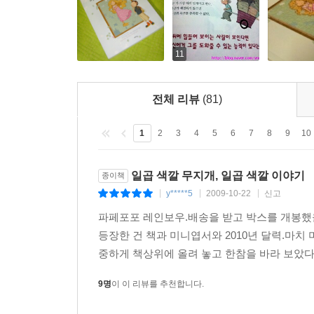
11
전체 리뷰
(81)
1
2
3
4
5
6
7
8
9
10
일곱 색깔 무지개, 일곱 색깔 이야기
종이책
y*****5
2009-10-22
신고
|
|
|
파페포포 레인보우.배송을 받고 박스를 개봉했
등장한 건 책과 미니엽서와 2010년 달력.마
중하게 책상위에 올려 놓고 한참을 바라 보았다
9명
이 이 리뷰를 추천합니다.