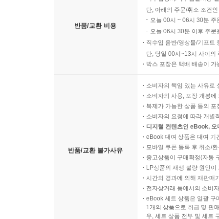
단, 아래의 주문/취소 조건인
오늘 00시 ~ 06시 30분 
반품/교환 비용
오늘 06시 30분 이후 주문
직수입 음반/영상물/기프트 
단, 당일 00시~13시 사이
박스 포장은 택배 배송이 가
소비자의 책임 있는 사유로 
소비자의 사용, 포장 개봉에 
복제가 가능한 상품 등의 포장을 
소비자의 요청에 따라 개별
디지털 컨텐츠인 eBook, 
eBook 대여 상품은 대여 기
모바일 쿠폰 등록 후 취소/환
반품/교환 불가사유
중고상품이 구매확정(자동 
LP상품의 재생 불량 원인이 기
시간의 경과에 의해 재판매가
전자상거래 등에서의 소비자
eBook 세트 상품은 일괄 
1개의 상품으로 취급 및 판매
우, 세트 상품 전부 및 세트