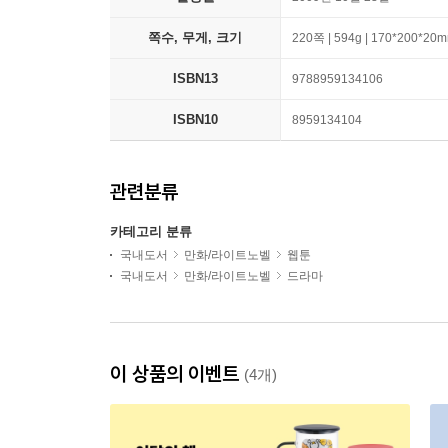
쪽수, 무게, 크기
220쪽 | 594g | 170*200*20
ISBN13
9788959134106
ISBN10
8959134104
관련분류
카테고리 분류
국내도서
만화/라이트노벨
웹툰
국내도서
만화/라이트노벨
드라마
이 상품의 이벤트
(4개)