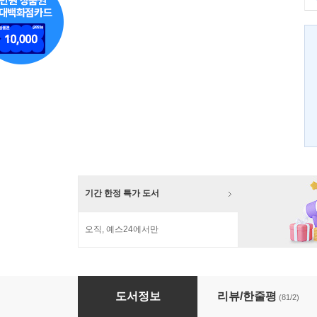
기간 한정 특가 도서
오직, 예스24에서만
파페포포 레인보우
도서정보
리뷰/한줄평
(81/2)