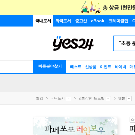
국내도서
외국도서
중고샵
eBook
크레마클럽
C
빠른분야찾기
베스트
신상품
이벤트
바이백
매
웰컴
국내도서
만화/라이트노벨
웹툰
소