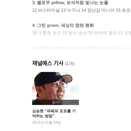
3. 옐로우 yellow, 보석처럼 빛나는 눈물
12 버스터미널 13 누구나 14 장난감 마니아 15 초코
4. 그린 green, 세상의 참된 평화
18 소중한 순간 19 엄마 냄새 20 언덕에 올라 21 
5. 오렌지 orange, 너와 내가 이루는 하모니
22 가난한 친구 23 받지 마 24 용기 25 기쁨과 슬픔 
채널예스 기사
(1개)
6. 인디고 indigo, 맑고 높고 푸른 열정
27 시간 28 학교 가기 싫은 날 29 처음처럼 30 사
7. 퍼플 purple, ‘당신’이라는 이름의 무지개
32 자리 하나 33 행복의 조건 34 보물찾기 35 사막
읽다
심승현 “파페와 포포를 기
억하는 방법”
2018년 01월 04일