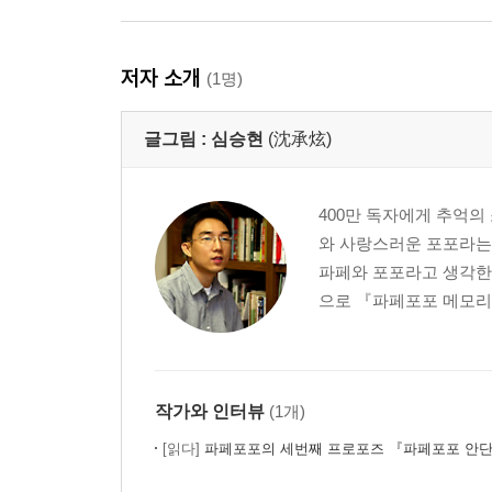
저자 소개
(1명)
글그림 :
심승현
(沈承炫)
400만 독자에게 추억의 
와 사랑스러운 포포라는
파페와 포포라고 생각한
으로 『파페포포 메모리즈』
작가와 인터뷰
(1개)
[읽다]
파페포포의 세번째 프로포즈 『파페포포 안단