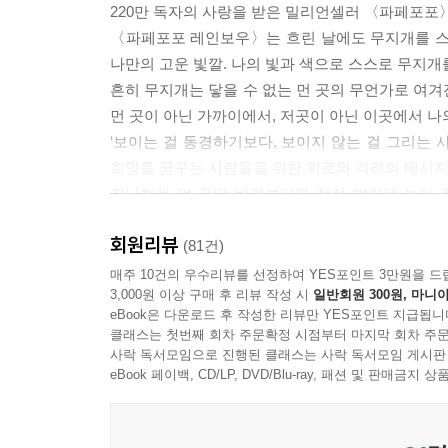
220만 독자의 사랑을 받은 밀리언셀러 〈파페포포〉
〈파페포포 레인보우〉는 흐린 날에도 무지개를 스
나만의 고운 빛깔. 나의 빛과 색으로 스스로 무지개
흔히 무지개는 닿을 수 없는 먼 곳의 무언가로 여겨
먼 곳이 아닌 가까이에서, 저곳이 아닌 이곳에서 나
‘보이는 걸 동경하기보다, 보이지 않는 걸 그리는 
희망을 꿈꾸는 사람들을 위한 위로와 격려의 메시지
지나치게 먼 꿈만 바라보다가 정작 발아래 놓인 
〈파페포포 레인보우〉는 오늘 이곳, 바로 여기에서
회원리뷰
무지개를 보고 반대편에 선 누군가가 행복을 꿈꾸며 
(81건)
〈파페포포 레인보우〉에서는 인생의 희망을 꽃 피우는 
매주 10건의 우수리뷰를 선정하여 YES포인트 3만원을 드
3,000원 이상 구매 후 리뷰 작성 시
일반회원 300원, 마니아
주제 아래 펼쳐지는 파스텔 톤의 서정적인 그림과 깊
eBook은 다운로드 후 작성한 리뷰만 YES포인트 지급됩니
클래스는 첫번째 회차 주문확정 시점부터 마지막 회차 주문
식지 않는 〈파페포포〉 열풍, 국내 최고의 카툰에
사락 독서모임으로 진행된 클래스는 사락 독서모임 게시판
eBook 페이백, CD/LP, DVD/Blu-ray, 패션 및 판매금
2002년에 첫 출간된 파페포포 시리즈는 출간될 때
이제는 하나의 브랜드로 자리매김해 이번 네 번째