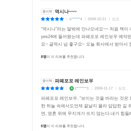
역시나~~~
종이책
o******4
2009-10-21
신고
|
|
|
"역시나"라는 말밖에 안나오네요~~ 처음 책
yes24에 들어왔는데 파페포포 레인보우 예약
요~ 글역시 넘 좋구요~ 오늘 회사에서 받아서
8명
이 이 리뷰를 추천합니다.
파페포포 레인보우
종이책
c*******1
2009-11-17
신고
|
|
|
파페포포 레인보우. "보이는 것을 바라는 것은 
한 하늘 속에서도언제 끝날지 몰라 답답한 길 위
면, 영혼 위에 무지개가 뜨지 않는다.내가 힘들때
6명
이 이 리뷰를 추천합니다.