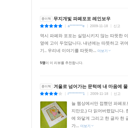
무지개빛 파페포포 레인보우
종이책
a*********e
2009-11-18
신고
|
|
|
역시 파페와 포포는 실망시키지 않는 따뜻한 이
옆에 고이 두었답니다. 내년에는 따뜻하고 귀여
기.. 우리네 이야기를 따뜻하...
더보기
5명
이 이 리뷰를 추천합니다.
겨울로 넘어가는 문턱에 내 마음에 물
종이책
i**********1
2009-11-18
신고
|
|
|
늘 웹상에서만 접했던 파페포포
지만요,) 다 읽어버렸답니다.
에 와닿게 그리고 한 글자 한 
가...
더보기