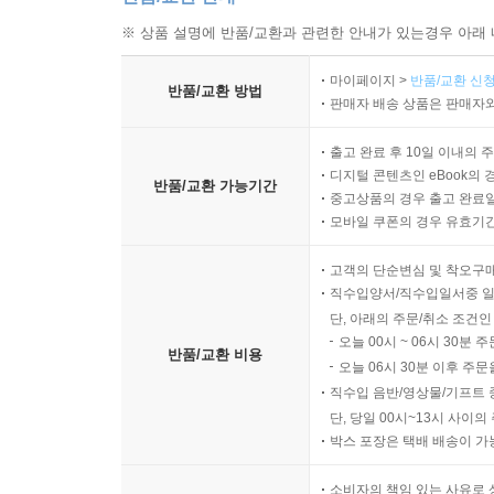
※ 상품 설명에 반품/교환과 관련한 안내가 있는경우 아래 
마이페이지 >
반품/교환 신청
반품/교환 방법
판매자 배송 상품은 판매자와
출고 완료 후 10일 이내의 
디지털 콘텐츠인 eBook의 
반품/교환 가능기간
중고상품의 경우 출고 완료일
모바일 쿠폰의 경우 유효기간(
고객의 단순변심 및 착오구
직수입양서/직수입일서중 일
단, 아래의 주문/취소 조건인
오늘 00시 ~ 06시 30분 
반품/교환 비용
오늘 06시 30분 이후 주문
직수입 음반/영상물/기프트 
단, 당일 00시~13시 사이
박스 포장은 택배 배송이 가
소비자의 책임 있는 사유로 