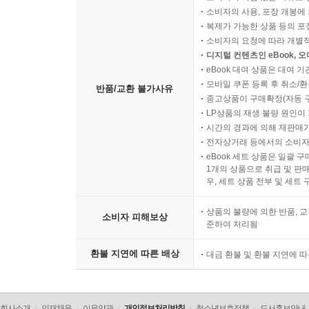
소비자의 사용, 포장 개봉에 
복제가 가능한 상품 등의 포장을 
소비자의 요청에 따라 개별
디지털 컨텐츠인 eBook, 
eBook 대여 상품은 대여 기
모바일 쿠폰 등록 후 취소/환
반품/교환 불가사유
중고상품이 구매확정(자동 
LP상품의 재생 불량 원인이 기
시간의 경과에 의해 재판매가
전자상거래 등에서의 소비자
eBook 세트 상품은 일괄 
1개의 상품으로 취급 및 판매
우, 세트 상품 전부 및 세트
상품의 불량에 의한 반품, 교
소비자 피해보상
준하여 처리됨
환불 지연에 따른 배상
대금 환불 및 환불 지연에 
회사소개
인재채용
이용약관
개인정보처리방침
청소년보호정책
도서홍보안내