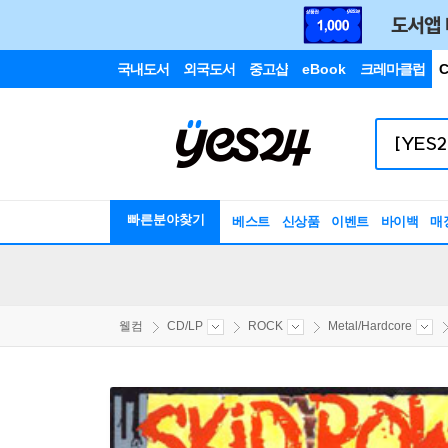
국내도서
외국도서
중고샵
eBook
크레마클럽
C
빠른분야찾기
베스트
신상품
이벤트
바이백
매
웰컴
CD/LP
ROCK
Metal/Hardcore