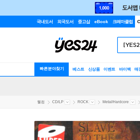
국내도서
외국도서
중고샵
eBook
크레마클럽
C
빠른분야찾기
베스트
신상품
이벤트
바이백
매
웰컴
CD/LP
ROCK
Metal/Hardcore