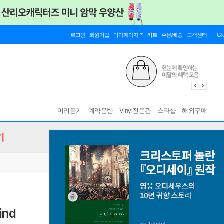
로그인
회원가입
마이페이지
카트
주문/배송
고객센터
Gl
미리듣기
예약음반
Vinyl전문관
스타샵
해외구매
기
ind