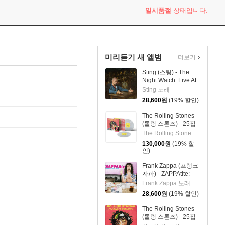
일시품절
상태입니다.
미리듣기 새 앨범
더보기
Sting (스팅) - The
Night Watch: Live At
The Rijksmuseum
Sting 노래
28,600
원
(19% 할인)
The Rolling Stones
(롤링 스톤즈) - 25집
Foreign Tongues [클
The Rolling Stones 밴드
리어 컬러 2LP]
130,000
원
(19% 할
인)
Frank Zappa (프랭크
자파) - ZAPPAtite:
Frank Zappas
Frank Zappa 노래
Tastiest Tracks
28,600
원
(19% 할인)
The Rolling Stones
(롤링 스톤즈) - 25집