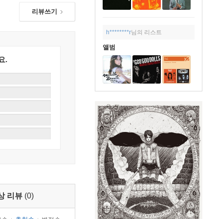
리뷰쓰기
h********r
님의 리스트
앨범
요.
상 리뷰
(0)