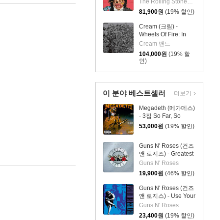
Foreign Tongues
The Rolling Stones 밴드
[2LP]
81,900
원
(19% 할인)
Cream (크림) -
Wheels Of Fire: In
The Studio [3LP]
Cream 밴드
104,000
원
(19% 할
인)
이 분야 베스트셀러
더보기
Megadeth (메가데스)
- 3집 So Far, So
Good, So What [LP]
53,000
원
(19% 할인)
Guns N' Roses (건즈
앤 로지즈) - Greatest
Hits: Their Biggest
Guns N' Roses
Hits From 1987-1994
19,900
원
(46% 할인)
Guns N' Roses (건즈
앤 로지스) - Use Your
Illusion II
Guns N' Roses
23,400
원
(19% 할인)