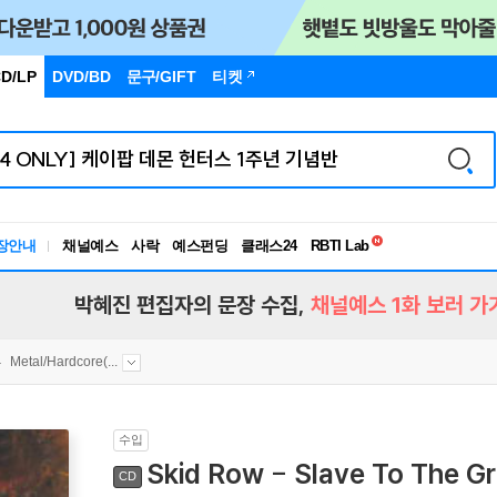
D/LP
DVD/BD
문구
/GIFT
티켓
독서유형검사
RBTI Lab
장안내
채널예스
사락
예스펀딩
클래스24
독서유형검사
박혜진 편집자의 문장 수집,
채널예스 1화 보러 가
Metal/Hardcore(...
수입
Skid Row - Slave To The Gr
CD