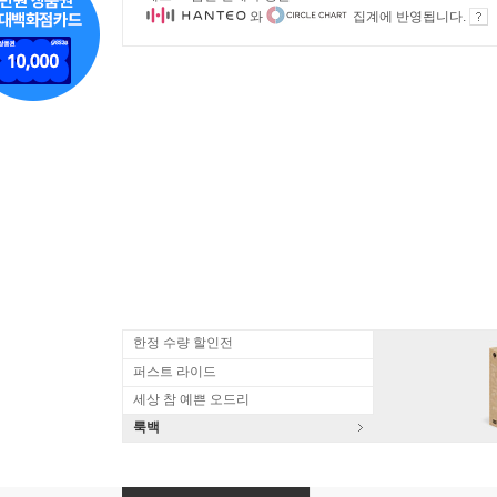
와
집계에 반영됩니다.
한정 수량 할인전
퍼스트 라이드
세상 참 예쁜 오드리
룩백