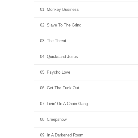
01
Monkey Business
02
Slave To The Grind
03
The Threat
04
Quicksand Jesus
05
Psycho Love
06
Get The Funk Out
07
Livin' On A Chain Gang
08
Creepshow
09
In A Darkened Room