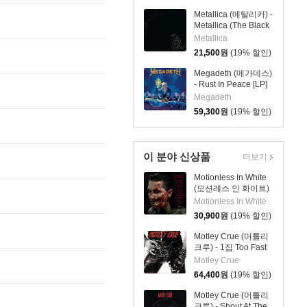
Metallica (메탈리카) -
Metallica (The Black
Album)
Metallica
21,500
원
(19% 할인)
Megadeth (메가데스)
- Rust In Peace [LP]
Megadeth
59,300
원
(19% 할인)
이 분야 신상품
더보기
Motionless In White
(모션레스 인 화이트)
- Decades
Motionless In White
30,900
원
(19% 할인)
Motley Crue (머틀리
크루) - 1집 Too Fast
For Love [LP]
Motley Crue
64,400
원
(19% 할인)
Motley Crue (머틀리
크루) - Shout At The