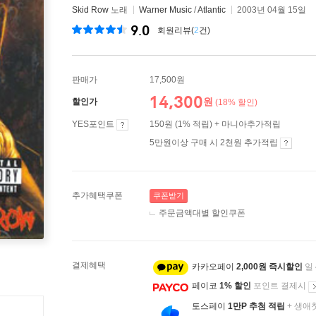
Skid Row
노래
Warner Music
/
Atlantic
2003년 04월 15일
9.0
회원리뷰(
2
건)
판매가
17,500원
14,300
원
할인가
(18% 할인)
YES포인트
150원 (1% 적립) + 마니아추가적립
5만원이상 구매 시 2천원 추가적립
추가혜택쿠폰
쿠폰받기
주문금액대별 할인쿠폰
결제혜택
카카오페이
2,000원 즉시할인
일
페이코
1% 할인
포인트 결제시
토스페이
1만P 추첨 적립
+ 생애