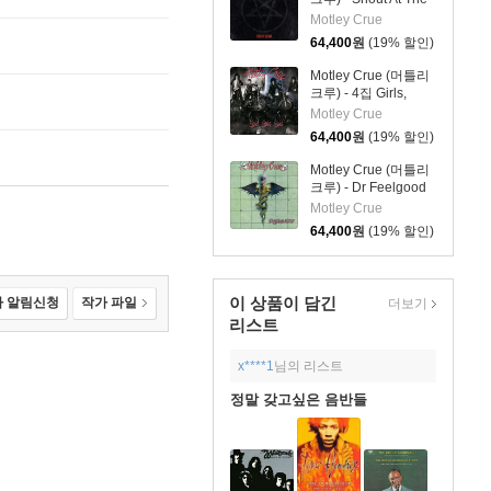
Devil [LP]
Motley Crue
64,400
원
(19% 할인)
Motley Crue (머틀리
크루) - 4집 Girls,
Girls, Girls [LP]
Motley Crue
64,400
원
(19% 할인)
Motley Crue (머틀리
크루) - Dr Feelgood
[LP]
Motley Crue
64,400
원
(19% 할인)
이 상품이 담긴
 알림신청
작가 파일
더보기
리스트
x****1
님의 리스트
정말 갖고싶은 음반들