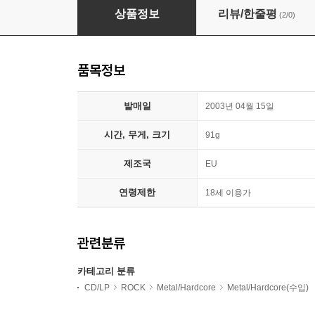
Skid Row - Slave To The Grind
상품정보
리뷰/한줄평
(2/0)
품목정보
발매일
2003년 04월 15일
시간, 무게, 크기
91g
제조국
EU
연령제한
18세 이용가
관련분류
카테고리 분류
CD/LP
ROCK
Metal/Hardcore
Metal/Hardcore(수입)