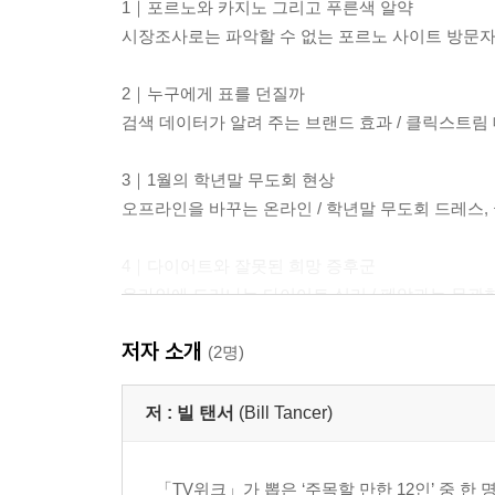
1｜포르노와 카지노 그리고 푸른색 알약
시장조사로는 파악할 수 없는 포르노 사이트 방문자 
2｜누구에게 표를 던질까
검색 데이터가 알려 주는 브랜드 효과 / 클릭스트
3｜1월의 학년말 무도회 현상
오프라인을 바꾸는 온라인 / 학년말 무도회 드레스,
4｜다이어트와 잘못된 희망 증후군
온라인에 드러나는 다이어트 심리 / 폐암과는 무관한
저자 소개
5｜유명인 숭배 증후군
(2명)
쇼킹할수록 조회수가 오르다 / 가십을 좇는 유저
저 :
빌 탠서
(Bill Tancer)
6｜공포심에 관한 상위 검색어 목록
실패에 대한 두려움이 낳은 검색어 ‘~하는 법’ / 
「TV위크」가 뽑은 ‘주목할 만한 12인’ 중 한 명이다