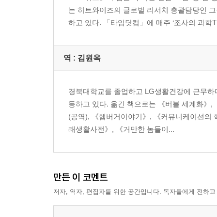
는 히트와이즈의 글로벌 리서치 총괄담당인 그
7｜정보를 밀고 당기는 웹 2.0의 주체들
하고 있다. 「타임닷컴」에 매주 ‘조사의 과학The S
‘1대 9대 90’ 법칙 / 1,000명의 친구와 소통하다 
2부 오프라인을 움직이는 온라인 검색엔진
역 :
김원옥
8｜텔레비전 더하기 인터넷은 트래픽이다
검색을 정제하는 진화하는 웹 유저 / 강력한 공짜 
경북대학교를 졸업하고 LG생활건강에 근무하다
9｜리얼리티 프로그램 결과 맞히기
동하고 있다. 옮긴 책으로는 《버블 세계화》, 
실업률과 기존 주택판매액 / 옳은 데이터에도 함정
(공역), 《햄버거이야기》, 《커뮤니케이션의 
래생활사전》, 《거만한 놈들이...
10｜시장 장악의 열쇠, 얼리어답터
유튜브의 부상 뒤에 숨은 데이터 단서 / 얼리어답
온라인 트렌드에 힘을 싣는 초기다수자
만든 이 코멘트
11｜웹 2.0이 만드는 차세대 스타
저자, 역자, 편집자를 위한 공간입니다. 독자들에게 전하고
마이스페이스, 판도를 바꾸다 / 온라인에서 살고 거