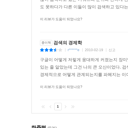
도 못하다가 다른 이들이 많이 검색하고 있다는 
웹 2.0이 만드는 차세대 스타: 록밴드의 공식 웹
이 리뷰가 도움이 되었나요?
이 2개의 트래픽 출처를 도표화해 보면 시각적으로 ‘
검색의 경제학
종이책
r******e
2010-02-19
신고
|
|
|
구글이 어떻게 저렇게 웅대하게 커졌는지 장미
있는 줄 알았는데 그건 나의 큰 오산이었다. 
경제적으로 어떻게 관계되는지를 파헤지는 이야기
이 리뷰가 도움이 되었나요?
1
한줄평