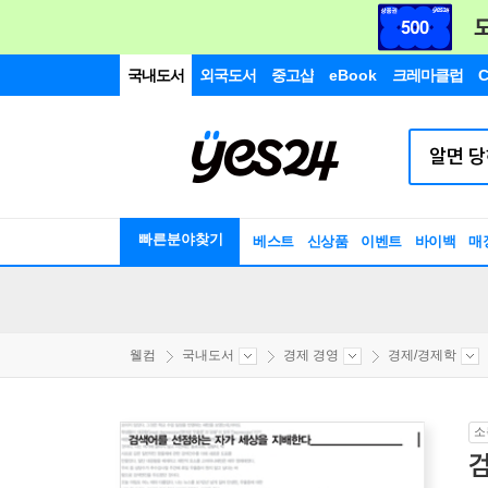
국내도서
외국도서
중고샵
eBook
크레마클럽
C
빠른분야찾기
베스트
신상품
이벤트
바이백
매
웰컴
국내도서
경제 경영
경제/경제학
소