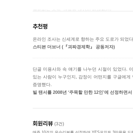
지막 회에서 두 팀으로 나뉜 유망한 기업가 후보들
클릭하는 순간, 새로운 세상이 탄생한다!
벌였다. 이 프로그램이 방영되는 동안 폰티악은 1,000
우리의 일과 일상에 대한 상상 이상의 통찰!
주소를 가르쳐 주는 60초짜리 광고를 내보냈다. 
추천평
모해 두었다.
10대 소녀들이 학년말 무도회용 드레스를 검색하는 
그다음 주에 확인한 ‘폰티악 솔스티스’ 검색 도표는
온라인 조사는 신세계로 향하는 주요 도로가 되었다. 
추수 감사절과 9?11 사태 이후 엄청난 급증세를 보
전 주보다 4배 늘어났다. 이 단순한 도표는 소비자
스티븐 더브너 (『괴짜경제학』 공동저자)
전통적인 시장조사와 온라인 검색 데이터를 통한 결
과를 측정할 수 있는 가능성을 보여 주었다.1 전
되지만, 특정 광고와 관련짓는 데는 문제가 따른다.
우리가 세상을 경험하는 방식에 인터넷은 과연 어
가지 않는 경우, 포커스 집단 조사를 실시해서 그들
단골 미용사와 속 얘기를 나누던 시절이 있었다. 이
정보를 검색하는지, 그리고 그 모든 것이 우리 
가장 흥미로운 사실은 인터넷 사용자들로 이루어진
있는 사람이 누구인지, 감정이 어떤지를 구글에게
정보의 거대한 데이터베이스 속으로 우리를 인도한
로) 검색어 데이터의 증가를 활용하여 특정 광고의 
증명했다.
놀랍고도 실제적인 통찰로 무장한 저자는 우리가 
스’라는 단어가 포함된 모든 검색어를 살펴본 뒤 그것들
빌 탠서를 2008년 ‘주목할 만한 12인’에 선정하면서
일에서 우리에게 얼마나 이로울 수 있는지를 보여
을 측정할 수 있었다. 2005년 4월 23일을 마지막 
분석하면서 우리가 인터넷을 사용하는 방법과, 그
온라인 세상이 오프라인 세상을 움직이는 현실 
---pp.184~186
클릭하는가가 우리가 누구인지를 말해주니 말이다.
회원리뷰
(3건)
검색 엔진이 기존의 여론 조사를, 뉴스 사이트가 
매주 10건의 우수리뷰를 선정하여 YES포인트 3만원을 드