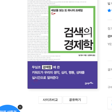
빌
정
판
Y
결
구
사이즈비교
공유하기