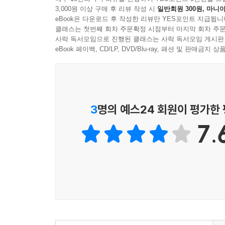
있다.
3,000원 이상 구매 후 리뷰 작성 시
일반회원 300원, 마니아
eBook은 다운로드 후 작성한 리뷰만 YES포인트 지급됩니
포르노와 카지노 그리고 푸른색 알약: 성인용
클래스는 첫번째 회차 주문확정 시점부터 마지막 회차 주문
사락 독서모임으로 진행된 클래스는 사락 독서모임 게시판
조사방법으로는 이용자의 감춰진 모습을 발견할 수 
eBook 페이백, CD/LP, DVD/Blu-ray, 패션 및 판매금
누구에게 표를 던질까: 투표자는 후보들의 정책이
성향에 대해 많은 것을 알려준다. 이런 정보를 이
3
명의 예스24 회원이 평가한
1월의 학년말 무도회 현상: ‘무도회 드레스’에 대한
7.
인터넷 검색은 계절성과 연관된 우리의 직감이 
소비자로부터 많은 정보를 배워야 하는데, 이는 집
다이어트와 잘못된 희망 증후군: 다이어트에 관한
놀랄 정도로 그 기간이 짧다. 아무런 노력 없이 자
유명인 숭배 증후군: 인터넷, 특히 유명인 관련 
정도로 속속들이 잘 알게 되었으며, 유명인에 대한 