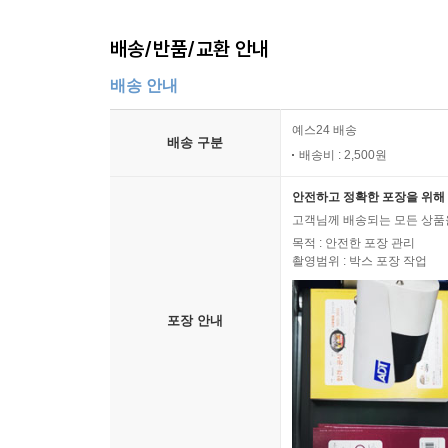
배송/반품/교환 안내
배송 안내
예스24 배송
배송 구분
배송비 : 2,500원
안전하고 정확한 포장을 위해 
고객님께 배송되는 모든 상품을
목적 : 안전한 포장 관리
촬영범위 : 박스 포장 작업
포장 안내