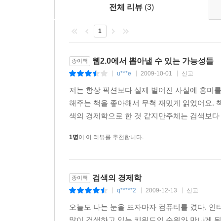
전체 리뷰
(3)
공포심에 관한 상위 검색어 목록: 사람들 앞에
1
1,000개도 넘는 공포에 관한 정보를 검색한다.
우리를 판단하지 않는 새로운 질문의 장이 되고 있다
웹2.0에서 뽑아낼 수 있는 가능성들
종이책
u***e
2009-10-01
신고
|
|
|
정보를 밀고 당기는 웹 2.0의 주체들: 80 대 2
적극적으로 만들어 내는 인터넷 사용자들은 극소수이다.
저는 항상 픽션보다 실제 벌어진 사실에 흥미
해주는 책을 좋아해서 무척 재밌게 읽었어요. 
텔레비전 더하기 인터넷은 트래픽이다: 요즘 인
색의 경제학으로 한 것 같지만주체는 검색보다 인
드러낸다. 텔레비전과 인터넷 간의 거리가 가까워지
1명
이 이 리뷰를 추천합니다.
리얼리티 프로그램 결과 맞히기: 검색량이 곧 
프로그램의 투표 결과를 예측할 수 있을까? 실
검색의 경제학
종이책
갖는다.
q*****2
2009-12-13
신고
|
|
|
시장 장악의 열쇠, 얼리어답터: 신기술은 혁신
오늘도 나는 눈을 뜨자마자 컴퓨터를 켰다. 인
사람들의 인터넷 행태를 관찰하다 보면 초기 수용자가
많이 검색하고 있는 키워드의 순위와 만나게 된