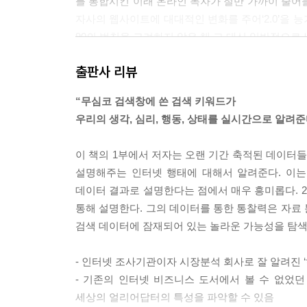
를 통합시킨 이래 온라인 독자가 절반 가까이 줄어
자사의 웹사이트에 대대적인 변화를 주어‘2.0’을 
90의 법칙을 고려하지 않은 채 그 대신 일반적으로
설상가상으로 이 신문의 온라인 독자들에 대한 사
출판사 리뷰
없이 전통적인 포맷, 그러니까 매일 아침 대문 앞
웹 2.0의 세계로 돌진하고 싶은 충동은 신문 산
“무심코 검색창에 쓴 검색 키워드가
본 적이 있다. 기업들이 소비자 생산 매체를 적극적
우리의 생각, 심리, 행동, 상태를 실시간으로 알려준
기업들은 웹 2.0을 사용하는 주체를 정확하게 이해
p.173~175
이 책의 1부에서 저자는 오랜 기간 축적된 데이터
설명해주는 인터넷 행태에 대해서 알려준다. 이는
시간이 흐르면서 우리는 검색자들의 지식이 정교해지
데이터 결과로 설명한다는 점에서 매우 흥미롭다. 
인터넷 사용자들이 검색엔진에 많은 질문을 던지는 것
통해 설명한다. 그의 데이터를 통한 통찰력은 자료
단어에 대한 검색으로 만족했다. 하지만 시간이 흐르면서 그
검색 데이터에 잠재되어 있는 놀라운 가능성을 탐색
자세한 표현으로 검색을 정제하게 되었다. 3년 전만 
당 세 단어 이상을 사용한 경우는 모든 검색자의 14
- 인터넷 조사기관이자 시장분석 회사로 잘 알려진 
폰티악 솔스티스Solstice라는 특정 차에 관한 검
- 기존의 인터넷 비즈니스 도서에서 볼 수 없었
월, 나는〈어프렌티스The Apprentice〉(백
세상의 얼리어답터의 특성을 파악할 수 있음
서 노트북 컴퓨터를 옆에 둔 채 소파에 널브러져 있