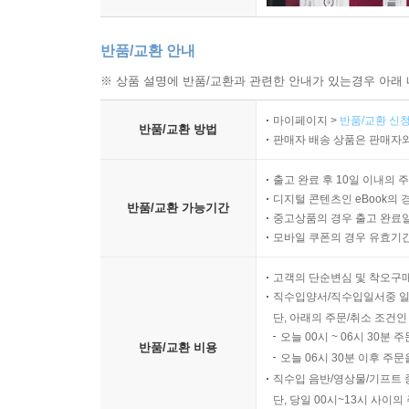
반품/교환 안내
※ 상품 설명에 반품/교환과 관련한 안내가 있는경우 아래 
마이페이지 >
반품/교환 신청
반품/교환 방법
판매자 배송 상품은 판매자와
출고 완료 후 10일 이내의 
디지털 콘텐츠인 eBook의 
반품/교환 가능기간
중고상품의 경우 출고 완료일
모바일 쿠폰의 경우 유효기간(
고객의 단순변심 및 착오구
직수입양서/직수입일서중 일
단, 아래의 주문/취소 조건인
오늘 00시 ~ 06시 30분 
반품/교환 비용
오늘 06시 30분 이후 주문
직수입 음반/영상물/기프트 
단, 당일 00시~13시 사이