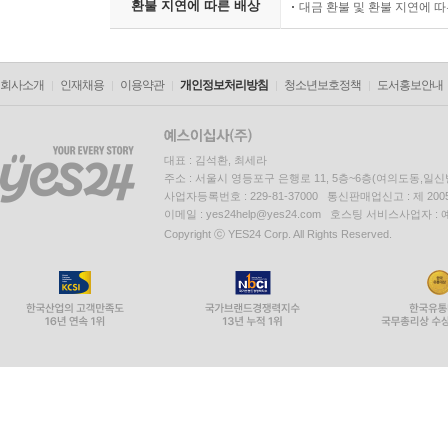
환불 지연에 따른 배상
대금 환불 및 환불 지연에 
회사소개
인재채용
이용약관
개인정보처리방침
청소년보호정책
도서홍보안내
대표 : 김석환, 최세라
주소 : 서울시 영등포구 은행로 11, 5층~6층(여의도동,일신
사업자등록번호 : 229-81-37000 통신판매업신고 : 제 200
이메일 : yes24help@yes24.com 호스팅 서비스사업자 :
Copyright ⓒ YES24 Corp. All Rights Reserved.