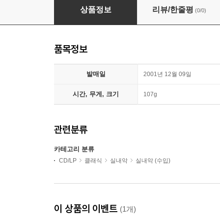
Vivaldi : The Four SeasonㆍViolin Concerto 
상품정보
리뷰/한줄평
(0/0)
품목정보
발매일
2001년 12월 09일
시간, 무게, 크기
107g
관련분류
카테고리 분류
CD/LP
클래식
실내악
실내악 (수입)
이 상품의 이벤트
(1개)