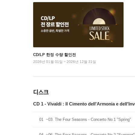
CD/LP 한정 수량 할인전
2026년 01월 01일 ~ 2026년 12월 31일
디스크
CD 1 - Vivaldi : Il Cimento dell'Armonia e dell'
01
~03. The Four Seasons - Concerto No.1 "Spring"
04
~06. The Four Seasons - Concerto No.2 "Summer"