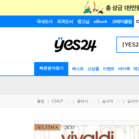
국내도서
외국도서
중고샵
eBook
크레마클럽
C
빠른분야찾기
베스트
신상품
이벤트
바이백
매
웰컴
CD/LP
클래식
실내악
실내악 