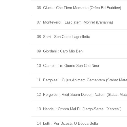
06
Gluck : Che Fiero Momento (Orfeo Ed Euridice)
07
Monteverdi : Lasciatemi Morire! (L'arianna)
08
Sarri : Sen Corre L'agnelletta
09
Giordani : Caro Mio Ben
10
Ciampi : Tre Giorno Son Che Nina
11
Pergolesi : Cujus Animam Gementem (Stabat Mate
12
Pergolesi : Vidit Suum Dulcem Natum (Stabat Mate
13
Handel : Ombra Mai Fu (Largo-Serse, "Xerxes")
14
Lotti : Pur Dicesti, O Bocca Bella