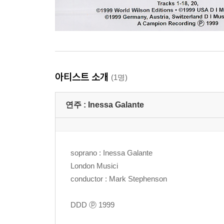
아티스트 소개
(1명)
연주 :
Inessa Galante
soprano : Inessa Galante
London Musici
conductor : Mark Stephenson
DDD ⓟ 1999