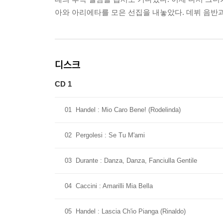
아와 아리에타를 모은 선집을 내놓았다. 데뷔 음반
디스크
CD 1
01
Handel : Mio Caro Bene! (Rodelinda)
02
Pergolesi : Se Tu M'ami
03
Durante : Danza, Danza, Fanciulla Gentile
04
Caccini : Amarilli Mia Bella
05
Handel : Lascia Ch'io Pianga (Rinaldo)