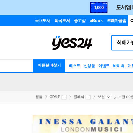
국내도서
외국도서
중고샵
eBook
크레마클럽
C
빠른분야찾기
베스트
신상품
이벤트
바이백
매
웰컴
CD/LP
클래식
보컬
보컬 (수