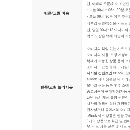
단, 아래의 주문/취소 조건인
오늘 00시 ~ 06시 30분 
반품/교환 비용
오늘 06시 30분 이후 주문
직수입 음반/영상물/기프트 
단, 당일 00시~13시 사이
박스 포장은 택배 배송이 가
소비자의 책임 있는 사유로 
소비자의 사용, 포장 개봉에 
복제가 가능한 상품 등의 포장을 
소비자의 요청에 따라 개별
디지털 컨텐츠인 eBook, 
eBook 대여 상품은 대여 기
모바일 쿠폰 등록 후 취소/환
반품/교환 불가사유
중고상품이 구매확정(자동 
LP상품의 재생 불량 원인이 기
시간의 경과에 의해 재판매가
전자상거래 등에서의 소비자
eBook 세트 상품은 일괄 
1개의 상품으로 취급 및 판매
우, 세트 상품 전부 및 세트