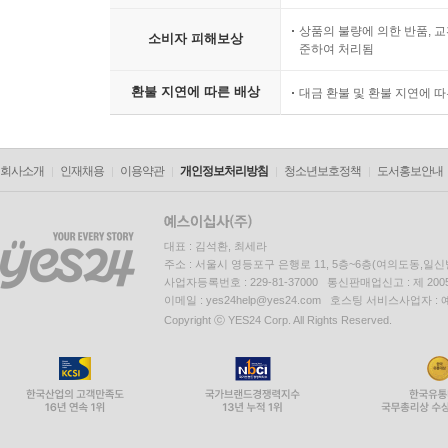
상품의 불량에 의한 반품, 교
소비자 피해보상
준하여 처리됨
환불 지연에 따른 배상
대금 환불 및 환불 지연에 
회사소개
인재채용
이용약관
개인정보처리방침
청소년보호정책
도서홍보안내
대표 : 김석환, 최세라
주소 : 서울시 영등포구 은행로 11, 5층~6층(여의도동,일신
사업자등록번호 : 229-81-37000 통신판매업신고 : 제 200
이메일 : yes24help@yes24.com 호스팅 서비스사업자 :
Copyright ⓒ YES24 Corp. All Rights Reserved.