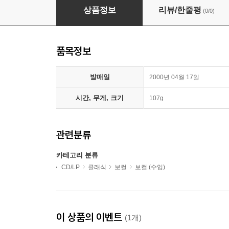
Inessa Galante 이네사 갈란테 아리아와 아리에타 
상품정보
리뷰/한줄평
(0/0)
품목정보
발매일
2000년 04월 17일
시간, 무게, 크기
107g
관련분류
카테고리 분류
CD/LP
클래식
보컬
보컬 (수입)
이 상품의 이벤트
(1개)