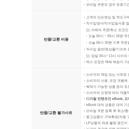
모바일 쿠폰의 경우 유효기간(
고객의 단순변심 및 착오구
직수입양서/직수입일서중 일
단, 아래의 주문/취소 조건인
오늘 00시 ~ 06시 30분 
반품/교환 비용
오늘 06시 30분 이후 주문
직수입 음반/영상물/기프트 
단, 당일 00시~13시 사이
박스 포장은 택배 배송이 가
소비자의 책임 있는 사유로 
소비자의 사용, 포장 개봉에 
복제가 가능한 상품 등의 포장을 
소비자의 요청에 따라 개별
디지털 컨텐츠인 eBook, 
eBook 대여 상품은 대여 기
모바일 쿠폰 등록 후 취소/환
반품/교환 불가사유
중고상품이 구매확정(자동 
LP상품의 재생 불량 원인이 기