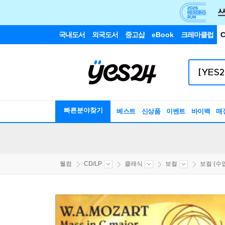
국내도서
외국도서
중고샵
eBook
크레마클럽
C
빠른분야찾기
베스트
신상품
이벤트
바이백
매
웰컴
CD/LP
클래식
보컬
보컬 (수