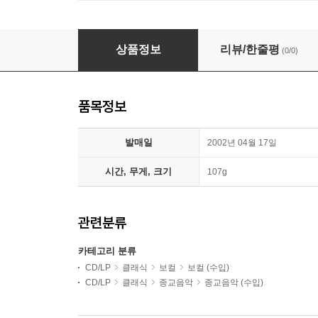
Inessa Galante 모차르트: 미사 C단조, 엑슐
상품정보
리뷰/한줄평
(0/0)
품목정보
발매일
2002년 04월 17일
시간, 무게, 크기
107g
관련분류
카테고리 분류
CD/LP
클래식
보컬
보컬 (수입)
CD/LP
클래식
종교음악
종교음악 (수입)