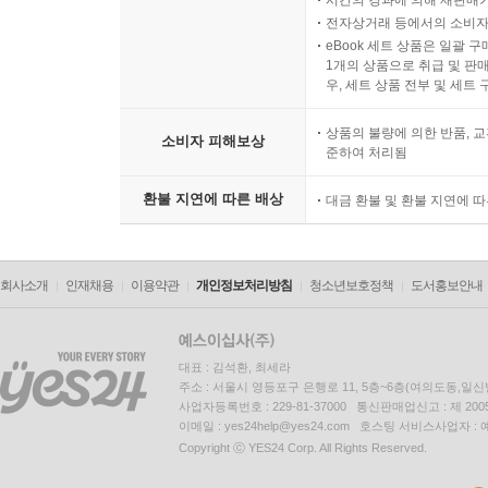
시간의 경과에 의해 재판매가
전자상거래 등에서의 소비자
eBook 세트 상품은 일괄 
1개의 상품으로 취급 및 판매
우, 세트 상품 전부 및 세트
상품의 불량에 의한 반품, 교
소비자 피해보상
준하여 처리됨
환불 지연에 따른 배상
대금 환불 및 환불 지연에 
회사소개
인재채용
이용약관
개인정보처리방침
청소년보호정책
도서홍보안내
대표 : 김석환, 최세라
주소 : 서울시 영등포구 은행로 11, 5층~6층(여의도동,일신
사업자등록번호 : 229-81-37000 통신판매업신고 : 제 200
이메일 : yes24help@yes24.com 호스팅 서비스사업자 :
Copyright ⓒ YES24 Corp. All Rights Reserved.