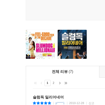
전체 리뷰
(7)
1
2
슬럼독 밀리어네어
p*****1
2010-12-28
신고
|
|
|