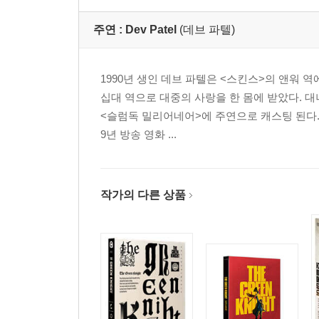
주연 :
Dev Patel
(데브 파텔)
1990년 생인 데브 파텔은 <스킨스>의 앤워 
십대 역으로 대중의 사랑을 한 몸에 받았다. 
<슬럼독 밀리어네어>에 주연으로 캐스팅 된다.
9년 방송 영화 ...
작가의 다른 상품