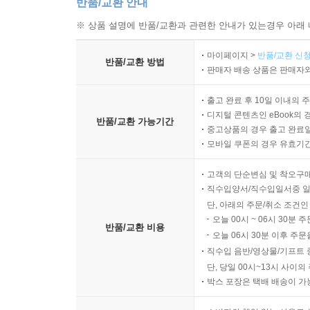
반품/교환 안내
※ 상품 설명에 반품/교환과 관련한 안내가 있는경우 아래 
마이페이지 >
반품/교환 신청
반품/교환 방법
판매자 배송 상품은 판매자와
출고 완료 후 10일 이내의 
디지털 콘텐츠인 eBook의 
반품/교환 가능기간
중고상품의 경우 출고 완료일
모바일 쿠폰의 경우 유효기간(
고객의 단순변심 및 착오구
직수입양서/직수입일서중 일
단, 아래의 주문/취소 조건인
오늘 00시 ~ 06시 30분 
반품/교환 비용
오늘 06시 30분 이후 주문
직수입 음반/영상물/기프트 
단, 당일 00시~13시 사이
박스 포장은 택배 배송이 가