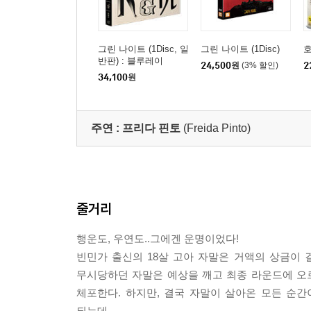
그린 나이트 (1Disc, 일
그린 나이트 (1Disc)
반판) : 블루레이
24,500
원
(3% 할인)
2
34,100
원
주연 :
프리다 핀토
(Freida Pinto)
줄거리
행운도, 우연도..그에겐 운명이었다!
빈민가 출신의 18살 고아 자말은 거액의 상금이 
무시당하던 자말은 예상을 깨고 최종 라운드에 오
체포한다. 하지만, 결국 자말이 살아온 모든 순
되는데…