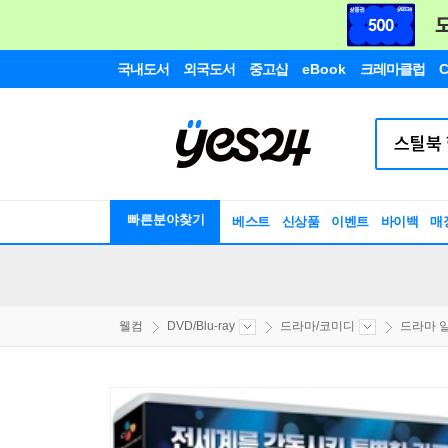
국내도서
외국도서
중고샵
eBook
크레마클럽
C
빠른분야찾기
베스트
신상품
이벤트
바이백
매
웰컴
DVD/Blu-ray
드라마/코미디
드라마 