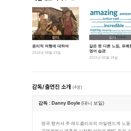
읽다
읽다
윤리적 여행에 대하여
같은 뜻 다른 느낌, 유쾌
영어 습관
2016년 08월 23일
2015년 05월 19일
감독/출연진 소개
(4명)
감독 :
Danny Boyle
(대니 보일)
영국 랭커셔 주 래드클리프의 아일랜드계 노동
공연계에서 연출을 시작한 보일은 BBC 등을