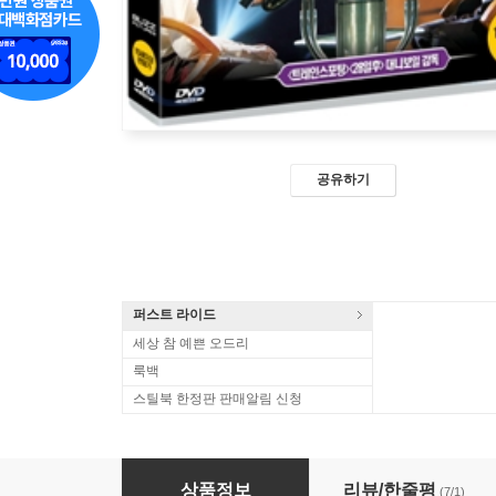
공유하기
퍼스트 라이드
세상 참 예쁜 오드리
룩백
스틸북 한정판 판매알림 신청
슬럼독 밀리어네어
상품정보
리뷰/한줄평
(7/1)