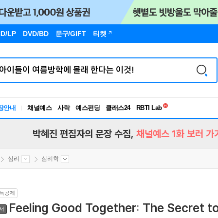
D/LP
DVD/BD
문구
/GIFT
티켓
독서유형검사
장안내
채널예스
사락
예스펀딩
클래스24
RBTI Lab
독서유형검사
박혜진 편집자의 문장 수집,
채널예스 1화 보러 가
심리
심리학
득공제
Feeling Good Together: The Secret t
서