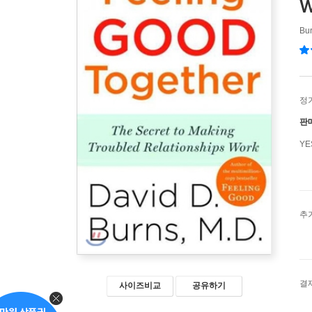
W
Bur
정
판
Y
추
결
사이즈비교
공유하기