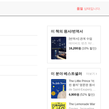
품절
상태입니다.
이 책의 원서/번역서
[번역서] 관계 수업
데이비드 번즈 저/차익종 역
16,200
원
(10% 할인)
이 분야 베스트셀러
더보기
The Little Prince '어
린 왕자' 영문판 원서
de Saint-Exupery, Antoine / de Saint-Exupery, Antoine
6,900
원
(52% 할인)
The Lemonade War
Davies, Jacqueline