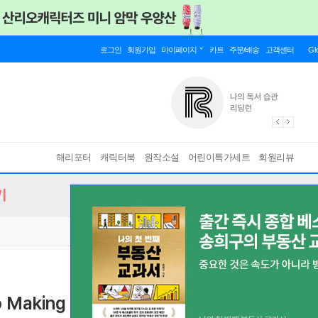
로그인
회원가입
마이페이지
카트
주문/배송
고객센터
Gl
해리포터
캐릭터북
원작소설
어린이특가세트
회원리뷰
기
o Making Troubled Relationships