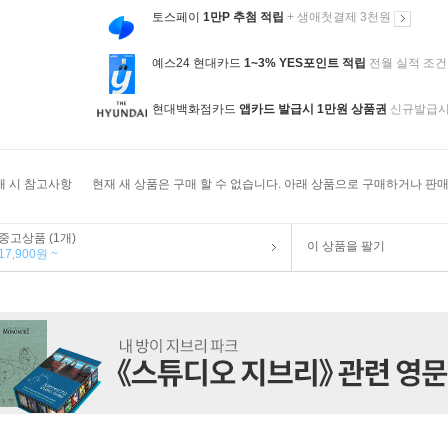
토스페이
1만P 추첨 적립
+ 생애첫결제 3천원
예스24 현대카드
1~3% YES포인트 적립
전월 실적 조건
현대백화점카드
앱카드 발급시 1만원 상품권
신규발급
매 시 참고사항
현재 새 상품은 구매 할 수 없습니다. 아래 상품으로 구매하거나 판매
중고상품 (1개)
이 상품을 팔기
17,900원 ~