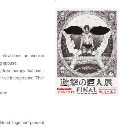
ritical boss, an obnoxio
ng spouse.
g-free therapy that has r
itive Interpersonal Ther
arn:
g Good Together" present