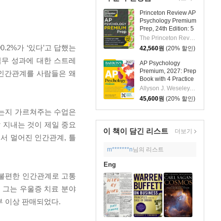
Princeton Review AP
Psychology Premium
Prep, 24th Edition: 5
Practice Tests +
The Princeton Review
Digital Practice
.2%가 ‘있다’고 답했는
42,560
원
(20% 할인)
Online + Content
 업무 성과에 대한 스트레
Review
AP Psychology
Premium, 2027: Prep
는 인간관계를 사람들은 왜
Book with 4 Practice
Tests +
Allyson J. Weseley, Robert McEntarffer
Comprehensive
45,600
원
(20% 할인)
Review + Online
Practice
하는지 가르쳐주는 수업은
 지내는 것이 제일 중요
이 책이 담긴
리스트
더보기
서 멀어진 인간관계, 틀
m*******n
님의 리스트
Eng
 불편한 인간관계로 고통
다. 그는 우울증 치료 분야
 부 이상 판매되었다.