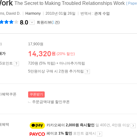
ork
The Secret to Making Troubled Relationships Work
[ Pape
ns, David D.
Harmony
2010년 01월 26일
번역서 :
관계 수업
8.0
회원리뷰(
1
건)
가
17,900원
14,320
원
매가
(20% 할인)
ES포인트
720원 (5% 적립) + 마니아추가적립
5만원이상 구매 시 2천원 추가적립
가혜택쿠폰
쿠폰받기
주문금액대별 할인쿠폰
제혜택
카카오페이
2,000원 즉시할인
일 400건, 4만원 이상
페이코
1% 할인
포인트 결제시