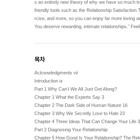
s an entirely new theory of why we have so much troub
friendly tools such as the Relationship Satisfaction
rcise, and more, so you can enjoy far more loving an
You deserve rewarding, intimate relationships." Fee
목차
Acknowledgments vii
Introduction ix
Part 1 Why Can't We All Just Get Along?
Chapter 1 What the Experts Say 3
Chapter 2 The Dark Side of Human Nature 16
Chapter 3 Why We Secretly Love to Hate 23
Chapter 4 Three Ideas That Can Change Your Life 
Part 2 Diagnosing Your Relationship
Chapter 5 How Good Is Your Relationship? The Relat