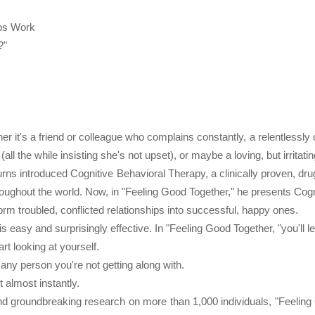
ips Work
?"
 it's a friend or colleague who complains constantly, a relentlessly c
l the while insisting she's not upset), or maybe a loving, but irritati
urns introduced Cognitive Behavioral Therapy, a clinically proven, dru
hroughout the world. Now, in "Feeling Good Together," he presents Cogn
orm troubled, conflicted relationships into successful, happy ones.
s easy and surprisingly effective. In "Feeling Good Together, "you'll le
rt looking at yourself.
any person you're not getting along with.
t almost instantly.
and groundbreaking research on more than 1,000 individuals, "Feelin