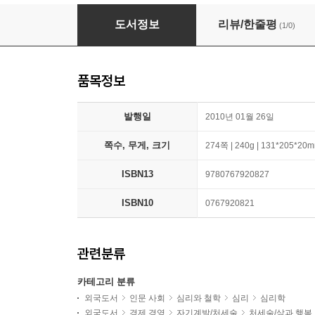
Feeling Good Together: The Secret to Makin
도서정보
리뷰/한줄평
(1/0)
품목정보
발행일
2010년 01월 26일
쪽수, 무게, 크기
274쪽 | 240g | 131*205*20
ISBN13
9780767920827
ISBN10
0767920821
관련분류
카테고리 분류
외국도서
인문 사회
심리와 철학
심리
심리학
외국도서
경제 경영
자기계발/처세술
처세술/삶과 행복