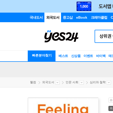
국내도서
외국도서
중고샵
eBook
크레마클럽
C
빠른분야찾기
베스트
신상품
이벤트
바이백
매
웰컴
외국도서
인문 사회
심리와 철학
소
외