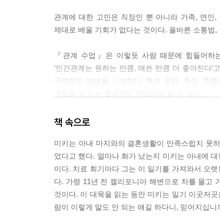
관계에 대한 고민은 직장인 뿐 아니라 가족, 연인
제대로 배울 기회가 없다는 것이다. 올바른 소통법,
『관계 수업』은 이렇듯 사람 때문에 힘들어하는
‘인간관계는 원하는 만큼, 애쓴 만큼 더 좋아진다’
구체적인 방법을 소개한다. 특히 공감, 주장, 
적용할 수 있는 효과적인 해법이라 할 수 있다.
지금 불편한 상대가 있다면 그 사람을 떠올리며 스
책 속으로
저자는 원인을 상대방 탓으로 돌리고 상대방을 비
미키는 아내 마지와의 결혼생활이 만족스럽지 못하
돌아보며 스스로 변화하는데 더 집중한 사람은 관
었다고 했다. 얼마나 화가 났는지 미키는 아내에 대
이다. 치료 회기마다 그는 이 일기를 가져와서 오
“당신의 인간관계가 얼마나 심하게 망가졌든, 당신은
다. 가령 11년 전 캘리포니아 해변으로 차를 몰고
회복의 시작이 되어야 합니다.” <오프라 매거진>에
것이다. 이 대목을 읽는 동안 미키는 일기 이곳저곳을
시작 해 보자.
람이 이렇게 말도 안 되는 얘길 하다니, 믿어지십니까