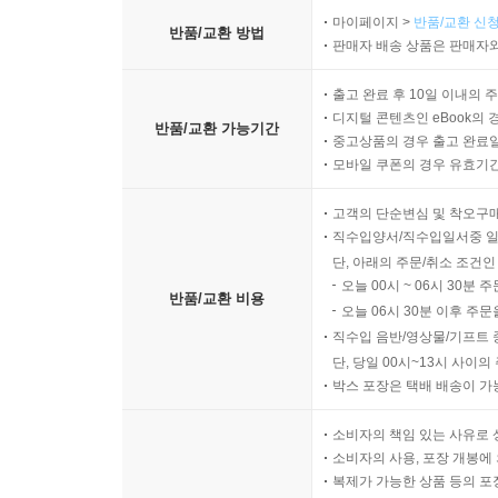
마이페이지 >
반품/교환 신청
반품/교환 방법
판매자 배송 상품은 판매자와
출고 완료 후 10일 이내의 
디지털 콘텐츠인 eBook의 
반품/교환 가능기간
중고상품의 경우 출고 완료일
모바일 쿠폰의 경우 유효기간(
고객의 단순변심 및 착오구
직수입양서/직수입일서중 일
단, 아래의 주문/취소 조건인
오늘 00시 ~ 06시 30분 
반품/교환 비용
오늘 06시 30분 이후 주문
직수입 음반/영상물/기프트 
단, 당일 00시~13시 사이
박스 포장은 택배 배송이 가
소비자의 책임 있는 사유로 
소비자의 사용, 포장 개봉에 
복제가 가능한 상품 등의 포장을 