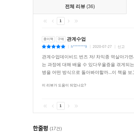
-인간관계를 다룬 책 중 최고다. 세대를 뛰어넘어 
전체 리뷰
(36)
-행복하고 건강한 관계를 원하는 모든 부부와 연인
-나는 인간관계에 대한 책을 수백 권 읽었고 감정지
1
따로 개인 심리치료를 받고 있다. 그러나 번즈
Wendy(Audible.com 독자)
관계수업
종이책
구매
-인간관계를 다룬 책으로 위장한 철학서다. 사람과 세
h********9
2020-07-27
신고
|
|
|
관계수업데이비드 번즈 저/ 차익종 역살아가면
는 과정에 대해 배울 수 있다우울증을 겪게되는
병을 어떤 방식으로 돌아봐야할까...이 책을 보
이 리뷰가 도움이 되었나요?
1
한줄평
(17건)