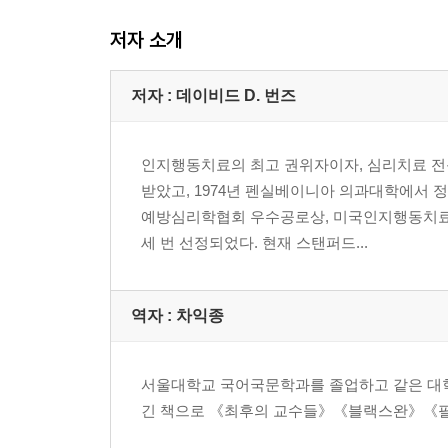
저자 소개
저자 : 데이비드 D. 번즈
인지행동치료의 최고 권위자이자, 심리치료 전
받았고, 1974년 펜실베이니아 의과대학에서 정
예방심리학협회 우수공로상, 미국인지행동치료사
세 번 선정되었다. 현재 스탠퍼드...
역자 : 차익종
서울대학교 국어국문학과를 졸업하고 같은 대학
긴 책으로 《최후의 교수들》《블랙스완》《필