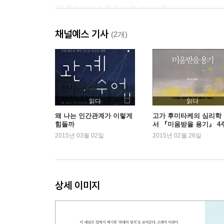
09 좋은 의사소통과 나쁜 의사소통
10 남을 내 맘대로 움직이는 비결
채널예스 기사
11 문제의 핵심 원인을 파악하라
(2개)
3장・불편한 관계를 친밀한 관계로 만들기
12 인간관계의 온갖 문제를 해결하는 비밀
13 효과적인 의사소통 비결 1: 무장해제
14 효과적인 의사소통 비결 2: 생각 공감과 감정 공
읽다
읽다
15 효과적인 의사소통 비결 3: 확인 질문하기
왜 나는 인간관계가 이렇게
고가 후미타케의 심리학
힘들까
서 『미움받을 용기』 4
16 효과적인 의사소통 비결 4: 내 기분 말하기
연속 1위
2015년 03월 02일
2015년 02월 26일
17 효과적인 의사소통 비결 5: 달래기
18 여러 유형의 인간관계 해결법
4장・인간에 대한 이해를 관계에 적용하기
상세 이미지
19 다섯 가지 비결 완벽히 익히기
20 실제 상황에서 통하는 친밀감 훈련
21 커플을 위한 1분 연습