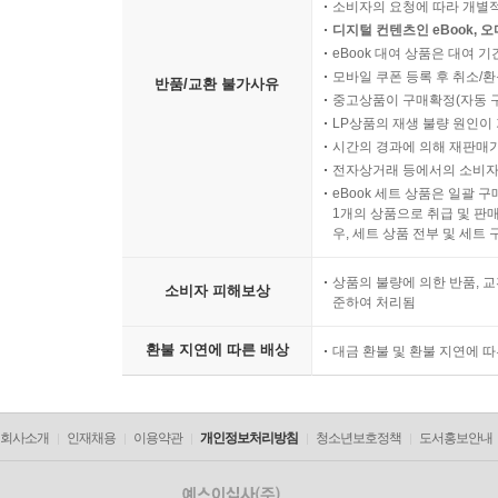
소비자의 요청에 따라 개별
디지털 컨텐츠인 eBook, 
eBook 대여 상품은 대여 기
모바일 쿠폰 등록 후 취소/환
반품/교환 불가사유
중고상품이 구매확정(자동 
LP상품의 재생 불량 원인이 기
시간의 경과에 의해 재판매가
전자상거래 등에서의 소비자
eBook 세트 상품은 일괄 
1개의 상품으로 취급 및 판매
우, 세트 상품 전부 및 세트
상품의 불량에 의한 반품, 교
소비자 피해보상
준하여 처리됨
환불 지연에 따른 배상
대금 환불 및 환불 지연에 
회사소개
인재채용
이용약관
개인정보처리방침
청소년보호정책
도서홍보안내