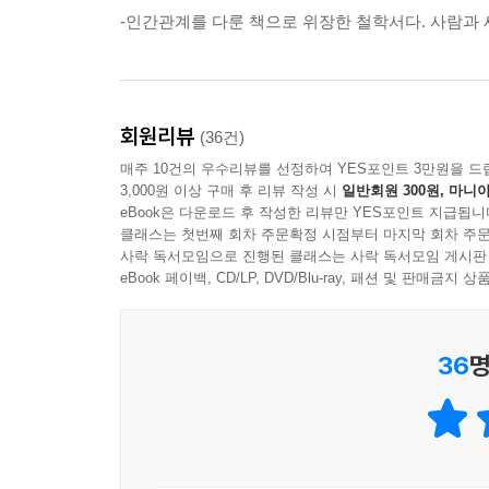
비난한 사람들은 어떤 치료 기법을 동원해도 절대로
-인간관계를 다룬 책으로 위장한 철학서다. 사람과 세
개선시켰으며, 게다가 관계를 변화시키는 데 오랜
해주어야겠다고 느끼는 사람은 보람되고 성공적인 
인간관계에서도 성공을 이뤄낼 수 있는 진짜 열쇠다
저자는 막연히 의지로만 인간관계를 회복할 수 있다
회원리뷰
(36건)
심리학 이론과 함께 오랜 연구를 바탕으로 한 것이
매주 10건의 우수리뷰를 선정하여 YES포인트 3만원을 드
관계만족도 측정표, 의사소통 진단표, 친밀감 훈련,
3,000원 이상 구매 후 리뷰 작성 시
일반회원 300원, 마니아
매기고 체크리스트를 작성해보고 자신의 인간관계가
eBook은 다운로드 후 작성한 리뷰만 YES포인트 지급됩니
시도해보면서 상대방의 관계가 개선되는 것을 확인할
클래스는 첫번째 회차 주문확정 시점부터 마지막 회차 주문
사락 독서모임으로 진행된 클래스는 사락 독서모임 게시판
기술적인 전략과 더불어, 인간관계에서 갈등을 
eBook 페이백, CD/LP, DVD/Blu-ray, 패션 및 판매금
사람’에게는 충고나 격려를 하지 말고, 그가 하는 말
사람’은 어떻게 대해야 할까? 자기 자랑이 많고 
칭찬을 해주면서 달래는 방법이 잘 통한다. 이뿐만 
36
명
주변에서 흔히 볼 수 있는 인간형을 상대하는 요령을
인간관계는 원하는 만큼, 애쓴 만큼 더 좋아진다