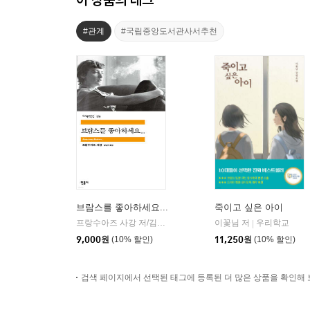
#관계
#국립중앙도서관사서추천
브람스를 좋아하세요...
죽이고 싶은 아이
프랑수아즈 사강 저/김남주 역
민음사
이꽃님 저
우리학교
|
|
9,000
원
(10% 할인)
11,250
원
(10% 할인)
검색 페이지에서 선택된 태그에 등록된 더 많은 상품을 확인해 