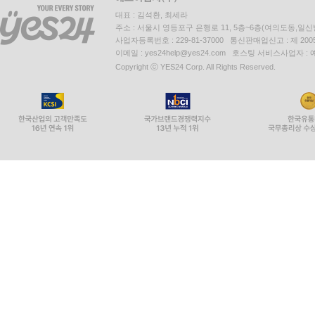
대표 : 김석환, 최세라
주소 : 서울시 영등포구 은행로 11, 5층~6층(여의도동,일신
사업자등록번호 : 229-81-37000 통신판매업신고 : 제 200
이메일 : yes24help@yes24.com 호스팅 서비스사업자 :
Copyright ⓒ YES24 Corp. All Rights Reserved.