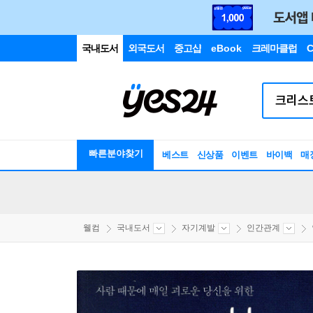
국내도서
외국도서
중고샵
eBook
크레마클럽
C
빠른분야찾기
베스트
신상품
이벤트
바이백
매
웰컴
국내도서
자기계발
인간관계