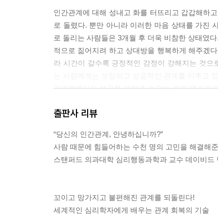
인간관계에 대해 성내고 화를 터뜨리고 갑갑해하고 
로 돌렸다. 뿐만 아니라 이러한 마음 상태를 가진 
로 돌리는 사람들은 3개월 후 더욱 비참한 상태였다
적으로 짊어지려 하고 상대방을 행복하게 해주겠다
라 시간이 갈수록 긍정적인 감정이 강해지는 것으
는 사람에게는 보람되고 성공적인 관계를 이루고 있을
간관계에서도 성공을 이뤄낼 수 있는 진짜 열쇠라고 
이는 없다. (85쪽, 친밀한 관계에는 대가가 따른다)
출판사 리뷰
건축시공업을 하는 제드는 아내 마조리가 항상 핀잔
“당신의 인간관계, 안녕하십니까?”
다. “미치겠어. 당신, 퇴근길에 또 술마셨죠. 나보
사람 때문에 힘들어하는 수천 명의 고민을 해결해준 
정말 질렸어!” 제드는 욱하고 화가 치밀어 쏘아붙였다
스탠퍼드 의과대학 심리행동과학과 교수 데이비드 
어. 꼭 얼음덩이처럼 따사롭고 귀여우셔서 말야. 돌덩
제드는 두 사람의 결혼생활에 어떤 희망이 남아 있을
문이다. 진짜 질문은 이래야 한다. “제드, 당신은
꼬이고 망가지고 불편해진 관계를 되돌린다!
방에게 자신이 뱉은 말과 행동이 어떤 충격을 주었
세계적인 심리학자에게 배우는 관계 회복의 기술
신이 변화하는 순간, 상대방도 변하게 마련이다. (1