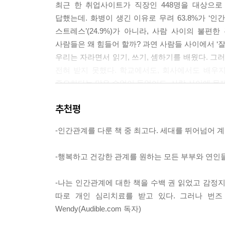
최근 한 취업사이트가 직장인 448명을 대상으로 ‘
답했는데. 화병이 생긴 이유로 무려 63.8%가 ‘
달래기 기법을 이야기해주면 나는 종종 이런 식의 얘
스트레스’(24.9%)가 아니라, 사람 사이의 불
애가 나를 존중해주면 어디 덧나나요?”
사람들은 왜 힘들어 할까? 과연 사람들 사이에서 ‘잘
이런 감정은 나도 잘 안다. 화가 났을 때 우리는 
우리는 자라면서 읽기, 쓰기, 셈하기를 배웠다. 
하다고 여겨진다. 달래기란 쩨쩨한 기술이 아니라 
전혀 받지 못했다. 학교에서도, 회사에서도 배우지
다. “그 사람이 나를 이렇게 못되게, 적으로 대하듯
중요하다는 말은 수없이 들었어도, 사람 사이에 문제
기가 원하는 대로 대해주면 된다. 단지 어떤 관계를 원
틀어지고 멀어진 인간관계를 회복하는 방법을 배울 
추천평
우리를 이끌어줄 멘토는 스탠퍼드대학교 의과대학
친밀함 훈련 프로그램에서 내가 가장 흔하게 듣는 질문
고통받는 수천 명의 상담자들을 연구하고 치료한 결과를 
쁨을 따질 수 없지만, 능숙한 경청을 가로막는 함정
-인간관계를 다룬 책 중 최고다. 세대를 뛰어넘어 
분야에서 세계 최고의 상담사로 인정받고 있으며, 우울증
과를 받겠다는 것이군” 하고 생각한다. 그래서 상대
상대방이 얼마나 상처받고 화가 났는지 들어주지 
-행복하고 건강한 관계를 원하는 모든 부부와 연인
것은 의미 있는 일이지만 친밀한 관계를 피하려는 서
불편한 관계, 나와 그 사람 중에 누구 탓일까?
하고 관계를 외면하는 행위일 뿐이다. 그러나 상
-나는 인간관계에 대한 책을 수백 권 읽었고 감정지
불편한 관계에 있는 사람을 떠올려보자. 이 관계
면, 이런 사과는 겸양과 사랑을 나타내는 중요한 표현법
따로 개인 심리치료를 받고 있다. 그러나 번즈
사람일까? 저자는 인간관계에서 가장 생각해볼 만한 
Wendy(Audible.com 독자)
저자는 오랜 임상치료 결과를 바탕으로 다음과 같은
--- 본문 중에서