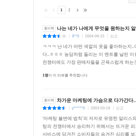
1
2
Chapter 5 건강
나는 네가 나에게 무엇을 원하는지 알
종이책
1. 약은 희망을 주는 것
9**0
2004-09-15
신고
|
|
|
2. 병원은 따뜻한 어머니 같아야 한다
ㅋㅋㅋ 난 네가 어떤 색깔의 옷을 좋아하는지.
다..ㅎㅎㅎ 농담처럼 들리는 이 멘트를 날린 
Chapter 6 이동수단
전쟁터에도 가장 판매자들을 곤욕스럽게 하는것은
1. 항공사의 생명은 관심
1명
이 이 리뷰를 추천합니다.
2. 자동차는 안정과 자신감을 준다
3. 배터리는 심장이다
4. 타이어광고 때문에 타이어를 안 산다
차가운 마케팅에 가슴으로 다가간다..
종이책
5. 카센터는 고객의 진지한 자문역
y******0
2003-03-19
신고
|
|
|
6. 주유소는 정식적 친구역할을 해주어야 한다
'마케팅 불변에 법칙'의 저자로 유명한 알리스와
Chapter 7 스포츠 오락
팅의 전쟁터에서 승리하기 위해서는 뜨거운 피가
서비스에 담겨진 소비자들의 숨겨진 심리를 보기