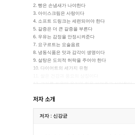
2. 빵은 손냄새가 나야한다
3. 아이스크림은 사랑이다
4. 소프트 드링크는 세련되어야 한다
5. 갈증은 더 큰 갈증을 부른다
6. 우유는 감정을 안정시켜준다
7. 요구르트는 요술음료
8. 냉동식품은 맛과 감각이 생명이다
9. 설탕은 도의적 허락을 주어야 한다
10. 다이어트의 세가지 유형
11. 쌀은 건강과 풍요의 상징이다
12. 고기를 씹을때 용기와 힘을 보여주고 싶어한다
13. 소금은 순수함을 준다
저자 소개
14. 계란은 신선한 새 생명이다
Chapter 2 패션
저자 : 신강균
1. 패션은 무의식적 감정에 의해 좌우된다