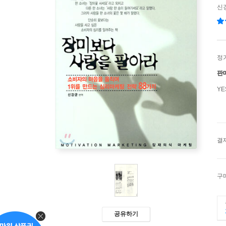
신
정
판
Y
결
구
공유하기