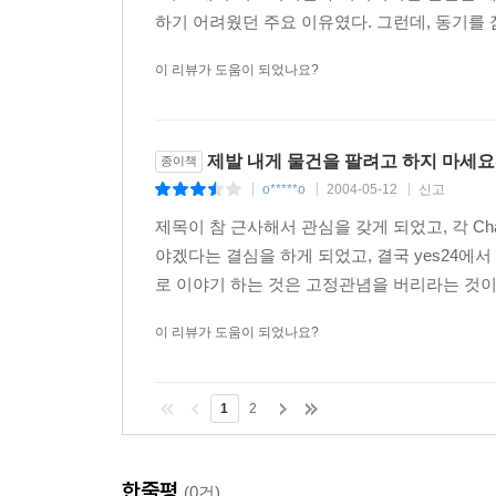
하기 어려웠던 주요 이유였다. 그런데, 동기를
1. 금융회사는 돈을 빌리는 사람의 위신을 세워줘라
이 리뷰가 도움이 되었나요?
2. 생명보험은 불멸을 파는 것
3. 저축은 자기 실현의 과정이다
4. 백화점은 새로운 삶을 제시해주는 학교이다
5. 충동구매는 황홀 상태에서 일어난다
제발 내게 물건을 팔려고 하지 마세요
종이책
6. 과시욕은 체면에서 나온다
o*****o
2004-05-12
신고
|
|
|
제목이 참 근사해서 관심을 갖게 되었고, 각 Ch
Chapter 10 미디어
야겠다는 결심을 하게 되었고, 결국 yes24에서
로 이야기 하는 것은 고정관념을 버리라는 것이
1. 텔레비전은 휴식과 재미를 주는 매체이다
2. 텔레비전 광고시간은 휴식시간이다
이 리뷰가 도움이 되었나요?
3. 라디오는 세상을 여는 창이다
4. 신문은 판단력을 주는 완벽한 정보원
1
2
5. 잡지가 주는 6가지 만족감
6. 독서는 다른 미디어만큼 즐거워야 한다
7. 구전은 친구같은 신뢰감을 준다
한줄평
(0건)