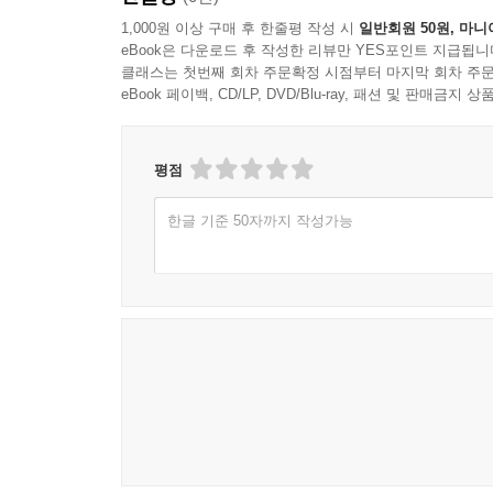
1,000원 이상 구매 후 한줄평 작성 시
일반회원 50원, 마니
Chapter 11 공익
eBook은 다운로드 후 작성한 리뷰만 YES포인트 지급됩니
클래스는 첫번째 회차 주문확정 시점부터 마지막 회차 주문
1. 선거는 자신의 삶을 맡기는 영적 행위이다
eBook 페이백, CD/LP, DVD/Blu-ray, 패션 및 판매금
2. 헌혈은 남성다움을 주는 의식이다
3. 기부란 자신에게 이익이 돌아와야 하는 법
평점
Chapter 12 감정
한글 기준 50자까지 작성가능
1. 이미지는 자신을 사랑하는 메시지이다
2. 감정은 실패한 이성이란 무기를 대신한다
3. 심층면접은 겉표면이 아닌 숨은 욕구를 알게 해 
4. 색은 제품의 내용까지 다르게 만든다
5. 창의성은 새로운 관계를 찾아내는 과학능력이다