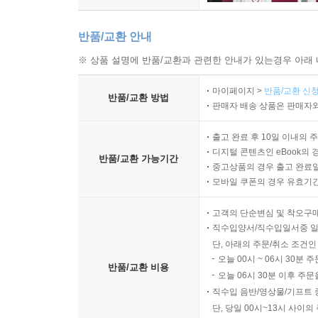
반품/교환 안내
※ 상품 설명에 반품/교환과 관련한 안내가 있는경우 아래 
마이페이지 >
반품/교환 신청
반품/교환 방법
판매자 배송 상품은 판매자와
출고 완료 후 10일 이내의 
디지털 콘텐츠인 eBook의 
반품/교환 가능기간
중고상품의 경우 출고 완료일
모바일 쿠폰의 경우 유효기간(
고객의 단순변심 및 착오구
직수입양서/직수입일서중 일
단, 아래의 주문/취소 조건인
오늘 00시 ~ 06시 30분 
반품/교환 비용
오늘 06시 30분 이후 주문
직수입 음반/영상물/기프트 
단, 당일 00시~13시 사이