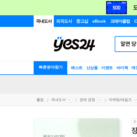
국내도서
외국도서
중고샵
eBook
크레마클럽
C
빠른분야찾기
베스트
신상품
이벤트
바이백
매
웰컴
국내도서
경제 경영
마케팅/세일즈
소