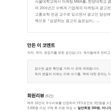
서울대학교에서 마케팅 MBA를, 한양대학교 
2. 옷을 사면 삶이 변한다
며 20여년간 수백개 기업체의 마케팅과 광고전
3. 옷은 심리적인 보상이다
고홍보학 전공 교수로 있으면서 광고인 양성에 
4. 남자의 옷은 여성에게 달려있다
책으로『성공하는 광고의 숨은심리』...
5. 브래지어는 너무 눈에 띄어도 안된다
6. 스타킹은 성적심볼
7. 신발 속에 열등감이 있다
8. 남성은 편안한 신발은 원한다
만든 이 코멘트
9. 여성에게 신발 판매원은 연인이다
저자, 역자, 편집자를 위한 공간입니다. 독자들에게 전하고
10. 울은 강한 남성이다
11. 실크는 우아한 여성이다
12. 면은 매력있는 요조숙녀이다
접수된 글은 확인을 거쳐 이 곳에 게재됩니다.
독자 분들의 리뷰는 리뷰 쓰기를, 책에 대한 문의는 1:
Chapter 3 가정
1. 집은 자신을 표현할 여지를 남겨야 한다
회원리뷰
(6건)
2. 주부는 두가지 타입 - 우리의 타겟은 누구인가?
매주 10건의 우수리뷰를 선정하여 YES포인트 3만원을 드
3. 가전제품은 남편의 역할을 한다
3,000원 이상 구매 후 리뷰 작성 시
일반회원 300원, 마니아