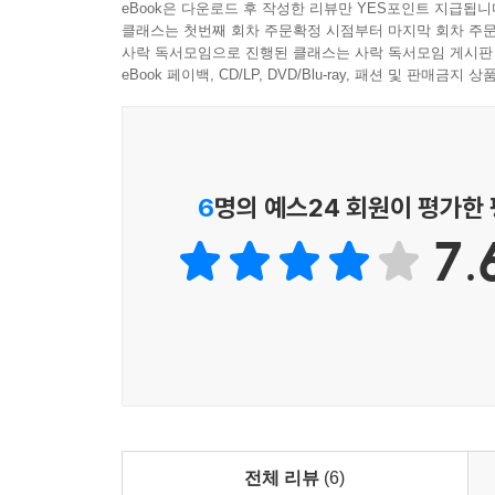
4. 청소제품은 심리적 보상을 주어야 한다
eBook은 다운로드 후 작성한 리뷰만 YES포인트 지급됩니
클래스는 첫번째 회차 주문확정 시점부터 마지막 회차 주문
5. 가구는 삶의 일부이다
사락 독서모임으로 진행된 클래스는 사락 독서모임 게시판
6. 침대는 어머니의 품이다
eBook 페이백, CD/LP, DVD/Blu-ray, 패션 및 판매금
7. 페인트는 신선한 변화를 준다
8. 나무제품은 매혹적인 생명체이다
Chapter 4 아름다움
6
명의 예스24 회원이 평가한
1. 아름다움은 내면에서 온다
7.
2. 화장품은 나를 다르게 해준다
3. 헤어는 성적 상징물?
4. 머리를 감는 것은 일종의 의식이다
5. 머리염색은 개성의 표현이다
6. 립스틱은 개성의 표현이자 감춤이다
7. 향수는 제2의 성격이다
8. 비누는 만지는 즐거움을 준다
9. 꽃은 우리의 삶을 상징한다
전체 리뷰
(6)
10. 예술은 여지를 남겨라