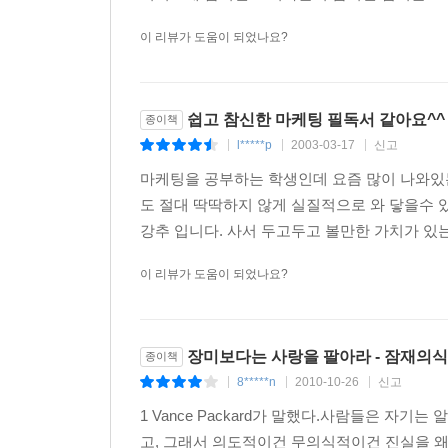
1. 스포츠는 세상을 정복하고 싶은 욕구의 표현이다
이 리뷰가 도움이 되었나요?
2. 낚시는 원시의 자유이다
3. 스키는 순결을 빼앗으며 현실을 탈출하는 것이다
4. 경마와 도박에는 자신만은 일상의 법칙이 깨질 
쉽고 참신한 마케팅 필독서 같아요^^ 
종이책
5. 장남감은 사랑이다
l*****p
2003-03-17
신고
|
|
|
Chapter 8 기호식품
마케팅을 공부하는 학생인데 요즘 많이 나와있
도 절대 딱딱하지 않게 실질적으로 와 닿을수 있
1. 술이 주는 두가지의 정신적 기능
강추 입니다. 사서 두고두고 볼만한 가치가 있는것
2. 맥주는 즐겁고 생기있는 음료이다
이 리뷰가 도움이 되었나요?
3. 위스키는 개인적인 술이자 신분의 상징이다
4. 담배는 안정제이자 모래시계이다
5. 여성은 남성과 동등한 대우를 원한다
장미보다는 사랑을 팔아라 - 잠재의식
6. 커피는 삶의 활력소이다
종이책
7. 홍차는 마음의 갈증까지 씻어준다
8*****n
2010-10-26
신고
|
|
|
1 Vance Packard가 말했다.사람들은 
Chapter 9 금융 유통
고, 그래서 의도적이건 무의식적이건 진실을 왜