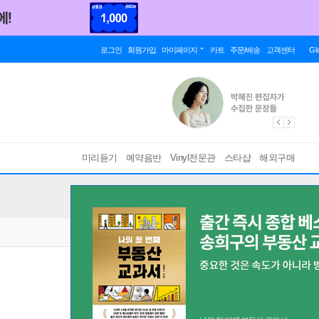
로그인
회원가입
마이페이지
카트
주문/배송
고객센터
Gl
미리듣기
예약음반
Vinyl전문관
스타샵
해외구매