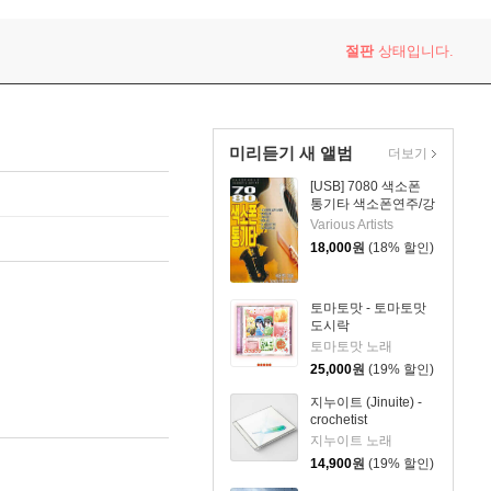
절판
상태입니다.
미리듣기 새 앨범
더보기
[USB] 7080 색소폰
통기타 색소폰연주/강
승용
Various Artists
18,000
원
(18% 할인)
토마토맛 - 토마토맛
도시락
토마토맛 노래
25,000
원
(19% 할인)
지누이트 (Jinuite) -
crochetist
지누이트 노래
14,900
원
(19% 할인)