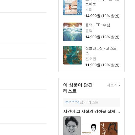
토마토
소피
14,900
원
(19% 할인)
윤덕 - EP : 수심
윤덕
14,900
원
(19% 할인)
전호권 1집 - 코스모
스
전호권
11,900
원
(19% 할인)
이 상품이 담긴
더보기
리스트
m******d
님의 리스트
시간이 그 시절의 감성을 짙게 만든다