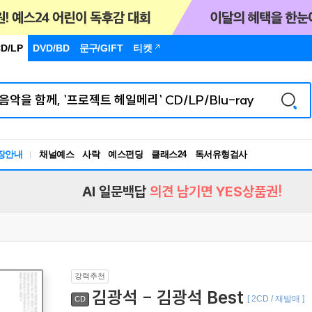
D/LP
DVD/BD
문구
/GIFT
티켓
장안내
채널예스
사락
예스펀딩
클래스24
독서유형검사
RBTI Lab
독서유형검사
AI 일문백답
의견 남기면 YES상품권!
강력추천
김광석 - 김광석 Best
[ 2CD / 재발매 ]
CD