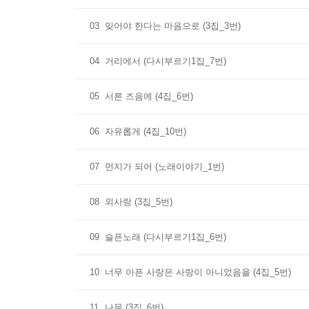
03
잊어야 한다는 마음으로 (3집_3번)
04
거리에서 (다시부르기1집_7번)
05
서른 즈음에 (4집_6번)
06
자유롭게 (4집_10번)
07
먼지가 되어 (노래이야기_1번)
08
외사랑 (3집_5번)
09
슬픈노래 (다시부르기1집_6번)
10
너무 아픈 사랑은 사랑이 아니었음을 (4집_5번)
11
나무 (3집_6번)