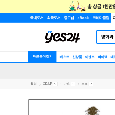
국내도서
외국도서
중고샵
eBook
크레마클럽
C
빠른분야찾기
베스트
신상품
이벤트
바이백
매
웰컴
CD/LP
가요
포크