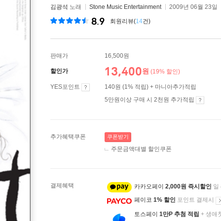
김광석
노래
Stone Music Entertainment
2009년 06월 23일
8.9
회원리뷰(
14
건)
판매가
16,500원
13,400
원
할인가
(19% 할인)
YES포인트
140원 (1% 적립) + 마니아추가적립
5만원이상 구매 시 2천원 추가적립
추가혜택쿠폰
쿠폰받기
주문금액대별 할인쿠폰
결제혜택
카카오페이
2,000원 즉시할인
일
페이코
1% 할인
포인트 결제시
토스페이
1만P 추첨 적립
+ 생애