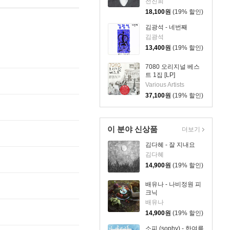
전진희
18,100
원
(19% 할인)
김광석 - 네번째
김광석
13,400
원
(19% 할인)
7080 오리지널 베스
트 1집 [LP]
Various Artists
37,100
원
(19% 할인)
이 분야 신상품
더보기
김다혜 - 잘 지내요
김다혜
14,900
원
(19% 할인)
배유나 - 나비정원 피
크닉
배유나
14,900
원
(19% 할인)
소피 (sophy) - 한여름