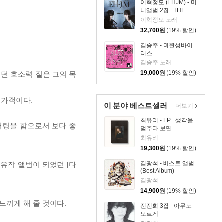
이혁정모 (EHJM) - 미
니앨범 2집 : THE
MEN
이혁정모 노래
32,700
원
(19% 할인)
김승주 - 미완성바이
러스
김승주 노래
19,000
원
(19% 할인)
던 호소력 짙은 그의 목
 가객이다.
이 분야 베스트셀러
더보기
최유리 - EP : 생각을
터링을 함으로서 보다 좋
멈추다 보면
최유리
19,300
원
(19% 할인)
김광석 - 베스트 앨범
그의 유작 앨범이 되었던 [다
(Best Album)
김광석
14,900
원
(19% 할인)
느끼게 해 줄 것이다.
전진희 3집 - 아무도
모르게