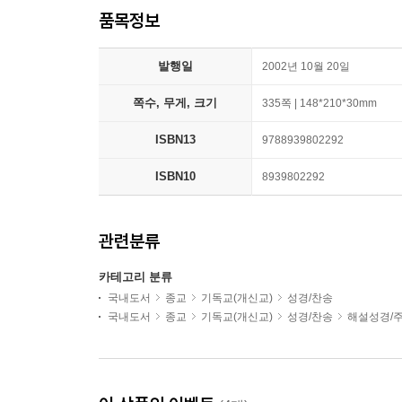
품목정보
발행일
2002년 10월 20일
쪽수, 무게, 크기
335쪽 | 148*210*30mm
ISBN13
9788939802292
ISBN10
8939802292
관련분류
카테고리 분류
국내도서
종교
기독교(개신교)
성경/찬송
국내도서
종교
기독교(개신교)
성경/찬송
해설성경/