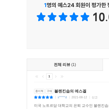
1
명의 예스24 회원이 평가한
10.
전체 리뷰
(1)
1
블렌킨솝의 에스겔
종이책
구매
s*****d
2021-08-12
신고
|
|
|
미국 노트르담 대학교의 은퇴 교수인 블렌킨솝은