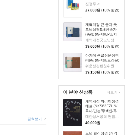
진정주 저
27,000
원
(10% 할인)
개역개정 큰 글자 굿
모닝성경&새찬송가
(중/합본/색인/PU/지
퍼/잉키블루)
개역개정굿모닝성경편찬위원회 저
39,600
원
(10% 할인)
아가페 큰글쉬운성경
(대/단본/색인/브라운)
쉬운성경편찬위원회 저
39,150
원
(10% 할인)
이 분야 신상품
더보기
개역개정 취리히성경
해설 (NKS83EZUN/
특대/단본/무색인/무
지퍼/절별편집/하드커
대한성서공회 편집부 저
펼쳐보기
버/특별보급판)
40,000
원
모던 컬러성경 (개역