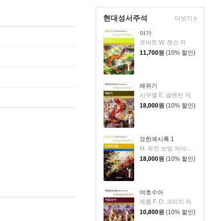
현대성서주석
더보기
아가
로버트 W. 젠슨 저
11,700
원
(10% 할인)
레위기
사무엘 E. 발렌틴 저
18,000
원
(10% 할인)
요한계시록 1
M. 유진 보링 저/소기천 역
18,000
원
(10% 할인)
여호수아
제롬 F. D. 크리치 저
10,800
원
(10% 할인)