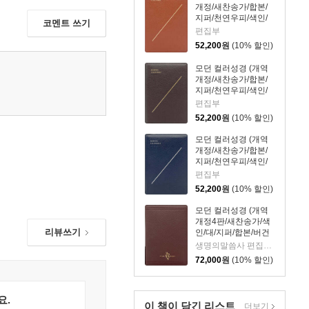
개정/새찬송가/합본/
지퍼/천연우피/색인/
코멘트 쓰기
소/레드브라운)
편집부
52,200
원
(10% 할인)
모던 컬러성경 (개역
개정/새찬송가/합본/
지퍼/천연우피/색인/
소/다크브라운)
편집부
52,200
원
(10% 할인)
모던 컬러성경 (개역
개정/새찬송가/합본/
지퍼/천연우피/색인/
소/다크네이비)
편집부
52,200
원
(10% 할인)
모던 컬러성경 (개역
개정4판/새찬송가/색
리뷰쓰기
인/대/지퍼/합본/버건
디)
생명의말씀사 편집부 저
72,000
원
(10% 할인)
요.
이 책이 담긴
리스트
더보기