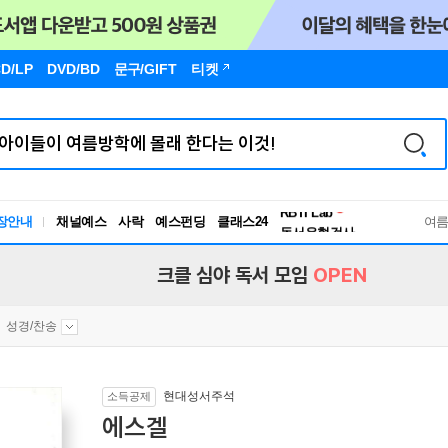
D/LP
DVD/BD
문구
/GIFT
티켓
독서유형검사
RBTI Lab
장안내
채널예스
사락
예스펀딩
클래스24
독서유형검사
여
크클 심야 독서 모임
OPEN
성경/찬송
현대성서주석
소득공제
에스겔