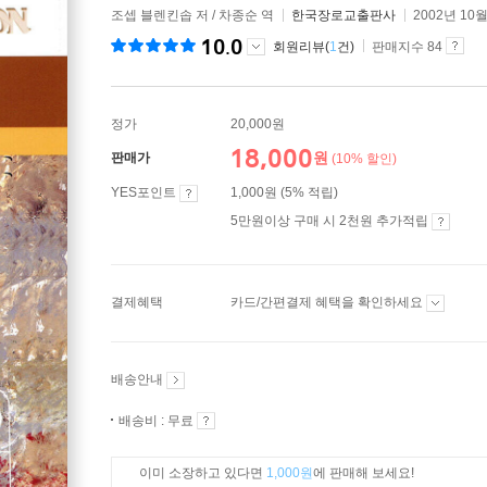
조셉 블렌킨솝 저 / 차종순 역
한국장로교출판사
2002년 10월
10.0
회원리뷰(
1
건)
판매지수 84
정가
20,000원
18,000
원
판매가
(10% 할인)
YES포인트
1,000원 (5% 적립)
5만원이상 구매 시 2천원 추가적립
결제혜택
카드/간편결제 혜택을 확인하세요
배송안내
배송비 : 무료
이미 소장하고 있다면
1,000원
에 판매해 보세요!