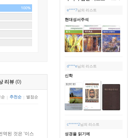
100%
e****7
님의 리스트
현대성서주석
d****e
님의 리스트
신학
상 리뷰
(0)
근순
추천순
별점순
|
|
c******2
님의 리스트
번역된 것은 '이스
성경을 읽기에