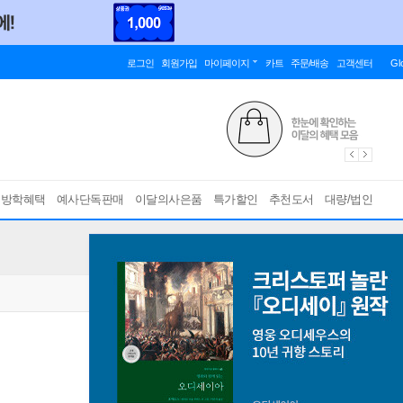
로그인
회원가입
마이페이지
카트
주문/배송
고객센터
Gl
름방학혜택
예사단독판매
이달의사은품
특가할인
추천도서
대량/법인