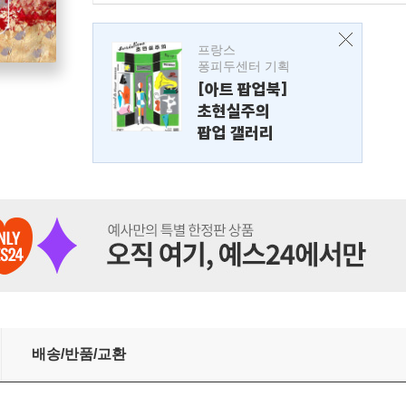
프랑스
퐁피두센터 기획
[아트 팝업북]
초현실주의
팝업 갤러리
배송/반품/교환