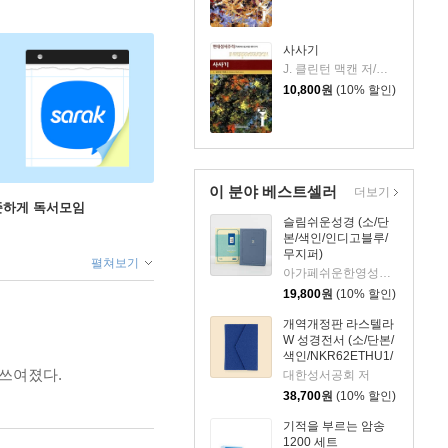
사사기
J. 클린턴 맥캔 저/오택현 역
10,800
원
(10% 할인)
이 분야 베스트셀러
더보기
꾸준하게 독서모임
슬림쉬운성경 (소/단
본/색인/인디고블루/
무지퍼)
펼쳐보기
아가페쉬운한영성경편찬위원회 저
19,800
원
(10% 할인)
개역개정판 라스텔라
W 성경전서 (소/단본/
색인/NKR62ETHU1/
지갑식/다크블루)
 쓰여졌다.
대한성서공회 저
38,700
원
(10% 할인)
기적을 부르는 암송
1200 세트