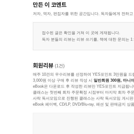
만든 이 코멘트
제4부 예루살렘의 멸망 ... 205
에스겔 33장 ... 207
저자, 역자, 편집자를 위한 공간입니다. 독자들에게 전하고
제5부 부활과 회복 ... 219
접수된 글은 확인을 거쳐 이 곳에 게재됩니다.
에스겔 34~37장 ... 221
독자 분들의 리뷰는 리뷰 쓰기를, 책에 대한 문의는 1:
제6부 마곡 땅의 곡 ... 251
에스겔 38~39장 ... 253
회원리뷰
(1건)
매주 10건의 우수리뷰를 선정하여 YES포인트 3만원을 드
제7장 새 성전과 새 공동체에 관한 환상 ... 269
3,000원 이상 구매 후 리뷰 작성 시
일반회원 300원, 마니아
에스겔 40~48장 ... 271
eBook은 다운로드 후 작성한 리뷰만 YES포인트 지급됩니
클래스는 첫번째 회차 주문확정 시점부터 마지막 회차 주문
참고문헌 ... 327
사락 독서모임으로 진행된 클래스는 사락 독서모임 게시판
eBook 페이백, CD/LP, DVD/Blu-ray, 패션 및 판매금