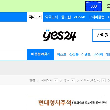
국내도서
외국도서
중고샵
eBook
크레마클럽
C
빠른분야찾기
베스트
신상품
이벤트
바이백
매
웰컴
국내도서
종교
기독교(개신교)