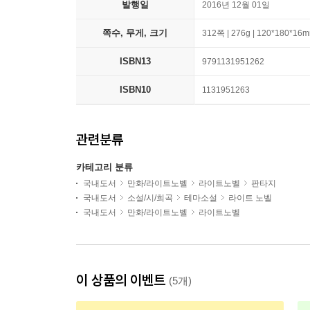
발행일
2016년 12월 01일
쪽수, 무게, 크기
312쪽 | 276g | 120*180*16
ISBN13
9791131951262
ISBN10
1131951263
관련분류
카테고리 분류
국내도서
만화/라이트노벨
라이트노벨
판타지
국내도서
소설/시/희곡
테마소설
라이트 노벨
국내도서
만화/라이트노벨
라이트노벨
이 상품의 이벤트
(5개)