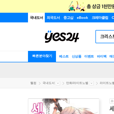
국내도서
외국도서
중고샵
eBook
크레마클럽
C
빠른분야찾기
베스트
신상품
이벤트
바이백
매
웰컴
국내도서
만화/라이트노벨
라이트노
소
세