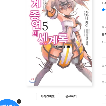
사
정
판
Y
결
구
사이즈비교
공유하기