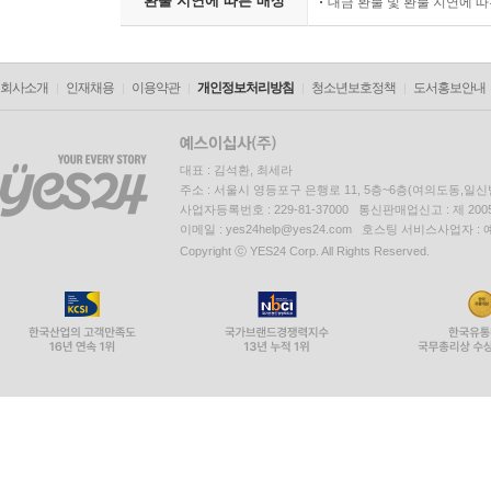
환불 지연에 따른 배상
대금 환불 및 환불 지연에 
회사소개
인재채용
이용약관
개인정보처리방침
청소년보호정책
도서홍보안내
대표 : 김석환, 최세라
주소 : 서울시 영등포구 은행로 11, 5층~6층(여의도동,일신
사업자등록번호 : 229-81-37000 통신판매업신고 : 제 200
이메일 : yes24help@yes24.com 호스팅 서비스사업자 :
Copyright ⓒ YES24 Corp. All Rights Reserved.