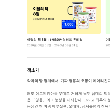
이달의 책 8월 : 산리오캐릭터즈 유리컵
여
2026년 08월 01일 ~ 2026년 08월 31일
20
책소개
악마의 땅 명계에서, 가짜 영용의 호통이 메아리친다
패도 에르메키아를 무대로 거하게 날뛴 삼대희 덕
운 「영용」의 가능성을 제시한다. 그리고 최후의 봉
동생인 현 마왕 베루살렘, 오대재, 정체불명의 침