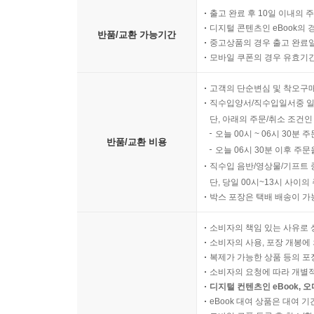
출고 완료 후 10일 이내의 
디지털 콘텐츠인 eBook의 
반품/교환 가능기간
중고상품의 경우 출고 완료일
모바일 쿠폰의 경우 유효기간(
고객의 단순변심 및 착오구
직수입양서/직수입일서중 일
단, 아래의 주문/취소 조건인
오늘 00시 ~ 06시 30분 
반품/교환 비용
오늘 06시 30분 이후 주문
직수입 음반/영상물/기프트 
단, 당일 00시~13시 사이
박스 포장은 택배 배송이 가
소비자의 책임 있는 사유로 
소비자의 사용, 포장 개봉에 
복제가 가능한 상품 등의 포장을 
소비자의 요청에 따라 개별
디지털 컨텐츠인 eBook, 
eBook 대여 상품은 대여 기