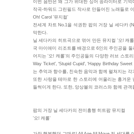
이번 음반은 왜 그가 위대한 싱어 송라이터로 기억에
작곡-하워드 그린필드 작사로 만들어진 노래들로 이
Oh! Carol '뮤지컬'
전세계 차트 No.1을 석권한 팝의 거장 닐 세다카 (Nei
막한다.
닐 세다카의 히트곡으로 엮어 만든 뮤지컬 '오! 캐롤
국 마이애미 리조트를 배경으로 6인의 주인공을 둘
어지는 '오! 캐롤'의 주인공들의 다양한 러브 스토리는 전 세대
Way Ticket’, ‘Stupid Cupid’, ‘Happy B
는 추억과 향수를, 친숙한 음악과 함께 펼쳐지는 각
또한 사랑을 테마로 한 스토리에 어울리는 흥겨운 넘
들썩이게 한다. 또한, 앙상블의 코러스와 함께 관객
팝의 거장 닐 세다카의 전미흥행 히트팝 뮤지컬
'오! 캐롤'
가장 행복했던 그때로! All Age All Move 전 세