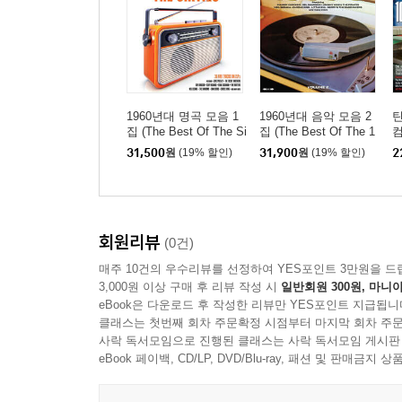
1960년대 명곡 모음 1
1960년대 음악 모음 2
틴
집 (The Best Of The Si
집 (The Best Of The 1
컴
xties) [2LP]
960's Volume 2) [LP]
d
31,500
원
(19% 할인)
31,900
원
(19% 할인)
2
회원리뷰
(0건)
매주 10건의 우수리뷰를 선정하여 YES포인트 3만원을 드
3,000원 이상 구매 후 리뷰 작성 시
일반회원 300원, 마니아
eBook은 다운로드 후 작성한 리뷰만 YES포인트 지급됩니
클래스는 첫번째 회차 주문확정 시점부터 마지막 회차 주문
사락 독서모임으로 진행된 클래스는 사락 독서모임 게시판
eBook 페이백, CD/LP, DVD/Blu-ray, 패션 및 판매금