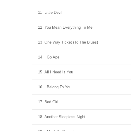
11
Little Devil
12
You Mean Everything To Me
13
One Way Ticket (To The Blues)
14
I Go Ape
15
All I Need Is You
16
I Belong To You
17
Bad Girl
18
Another Sleepless Night