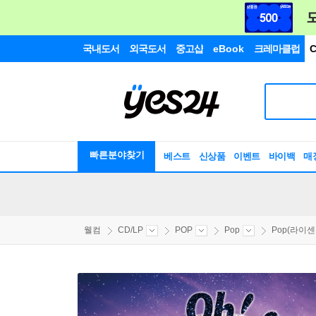
국내도서
외국도서
중고샵
eBook
크레마클럽
C
빠른분야찾기
베스트
신상품
이벤트
바이백
매
웰컴
CD/LP
POP
Pop
Pop(라이센