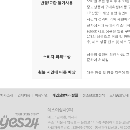
모바일 쿠폰 등록 후 취소/환
반품/교환 불가사유
중고상품이 구매확정(자동 
LP상품의 재생 불량 원인이 기
시간의 경과에 의해 재판매가
전자상거래 등에서의 소비자
eBook 세트 상품은 일괄 
1개의 상품으로 취급 및 판매
우, 세트 상품 전부 및 세트
상품의 불량에 의한 반품, 교
소비자 피해보상
준하여 처리됨
환불 지연에 따른 배상
대금 환불 및 환불 지연에 
회사소개
인재채용
이용약관
개인정보처리방침
청소년보호정책
도서홍보안내
대표 : 김석환, 최세라
주소 : 서울시 영등포구 은행로 11, 5층~6층(여의도동,일신
사업자등록번호 : 229-81-37000 통신판매업신고 : 제 200