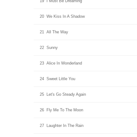
19
I Must Be Dreaming
20
We Kiss In A Shadow
21
All The Way
22
Sunny
23
Alice In Wonderland
24
Sweet Little You
25
Let's Go Steady Again
26
Fly Me To The Moon
27
Laughter In The Rain