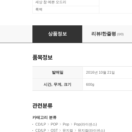
세상 참 예쁜 오드리
룩백
Neil Sedaka (닐 세다카) - Oh! Carol: The Ver
상품정보
리뷰/한줄평
(0/0)
품목정보
발매일
2016년 10월 21일
시간, 무게, 크기
600g
관련분류
카테고리 분류
CD/LP
POP
Pop
Pop(라이센스)
CD/LP
OST
뮤지컬
뮤지컬(라이센스)