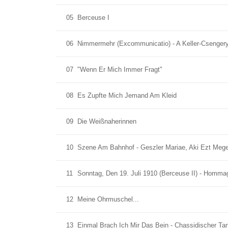
05
Berceuse I
06
Nimmermehr (Excommunicatio) - A Keller-Csenger
07
"Wenn Er Mich Immer Fragt"
08
Es Zupfte Mich Jemand Am Kleid
09
Die Weißnaherinnen
10
Szene Am Bahnhof - Geszler Mariae, Aki Ezt Mege
11
Sonntag, Den 19. Juli 1910 (Berceuse II) - Homma
12
Meine Ohrmuschel...
13
Einmal Brach Ich Mir Das Bein - Chassidischer Ta