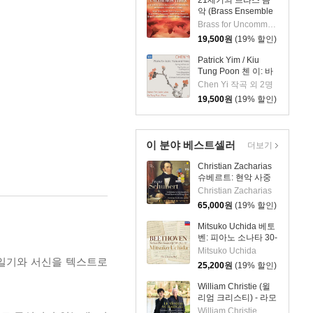
21세기의 브라스 음
악 (Brass Ensemble
Music - 21st Century)
Brass for Uncommon Times 실내악
19,500
원
(19% 할인)
Patrick Yim / Kiu
Tung Poon 첸 이: 바
이올린, 비올라, 피아
Chen Yi 작곡 외 2명
노 작품집 (Chen Yi:
19,500
원
(19% 할인)
Works For Violin,
Viola And Piano)
이 분야 베스트셀러
더보기
Christian Zacharias
슈베르트: 현악 사중
주 전곡 외 (Schubert:
Christian Zacharias
Complete String
65,000
원
(19% 할인)
Quartets, Trout
Quintet & String
Mitsuko Uchida 베토
Trios)
벤: 피아노 소나타 30-
32번 (Beethoven:
Mitsuko Uchida
Piano Sonatas Opp
 일기와 서신을 텍스트로
25,200
원
(19% 할인)
109 110 & 111)
William Christie (윌
리엄 크리스티) - 라모
의 바이올린 (Le
William Christie