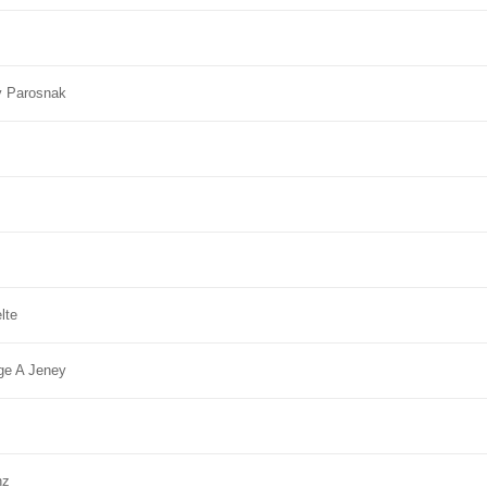
y Parosnak
lte
ge A Jeney
nz