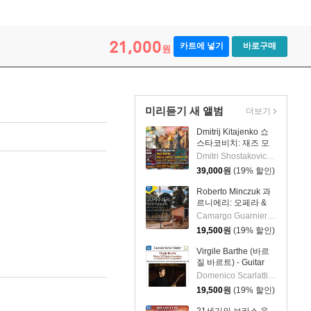
21,000
카트에 넣기
바로구매
원
미리듣기 새 앨범
더보기
Dmitrij Kitajenko 쇼
스타코비치: 재즈 모
음곡, 발레 모음곡, 협
Dmitri Shostakovich 작곡 외 6명
주곡들
39,000
원
(19% 할인)
(Shostakovich: Jazz
Suite; Ballet Suites;
Roberto Minczuk 과
Concertos)
르니에리: 오페라 &
관현악 작품집
Camargo Guarnieri 작곡 외 2명
(Guarnieri: Pedro
19,500
원
(19% 할인)
Malazarte)
Virgile Barthe (바르
질 바르트) - Guitar
Recital (기타 리사이
Domenico Scarlatti 작곡 외 5명
틀)
19,500
원
(19% 할인)