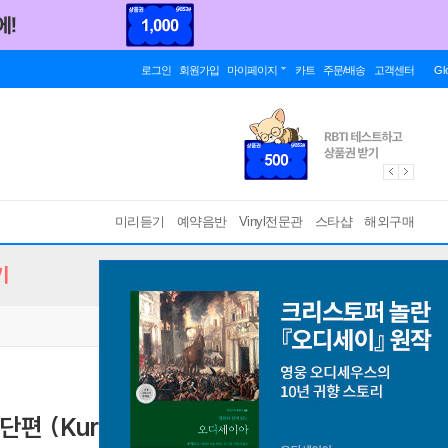
로그인
회원가입
마이페이지
카트
주문/배송
고객센터
Gl
미리듣기
예약음반
Vinyl전문관
스타샵
해외구매
기
단편 (Kurtag : Kafka-Fragmente