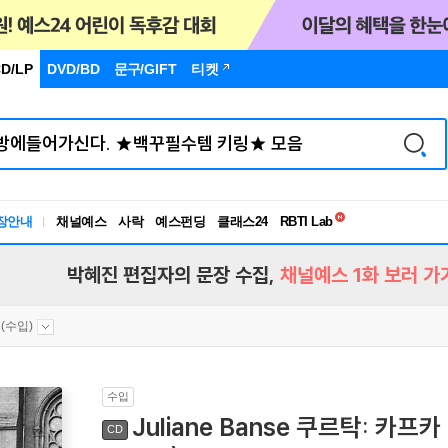
D/LP
DVD/BD
문구
/GIFT
티켓
독서유형검사
RBTI Lab
장안내
채널예스
사락
예스펀딩
클래스24
독서유형검사
박혜진 편집자의 문장 수집,
채널예스 1화 보러 가
(수입)
수입
Juliane Banse 쿠르탁: 카프카 
CD