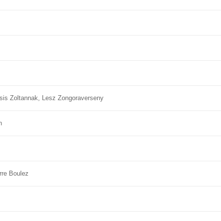
csis Zoltannak, Lesz Zongoraverseny
n
re Boulez