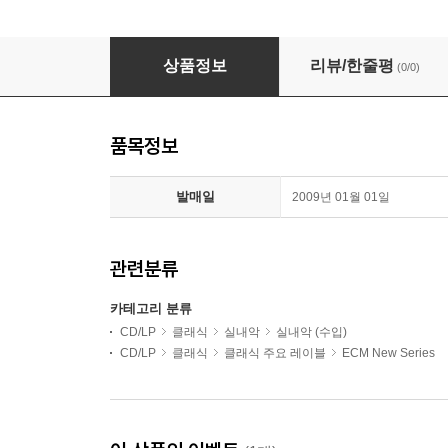
Juliane Banse 쿠르탁: 카프카 단편 (Kurtag : Ka
상품정보
리뷰/한줄평
(0/0)
품목정보
발매일
2009년 01월 01일
관련분류
카테고리 분류
CD/LP
클래식
실내악
실내악 (수입)
CD/LP
클래식
클래식 주요 레이블
ECM New Series