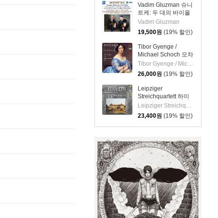
(Granados: 12
Vadim Gluzman 슈니
Danzas Espanolas)
트케: 두 대의 바이올
린을 위한 작품집
Vadim Gluzman
(Schnittke: Complete
19,500
원
(19% 할인)
Works For Two
Violins)
Tibor Gyenge /
Michael Schoch 모차
르트: 바이올린 소나
Tibor Gyenge / Michael Schoch
타집 (Mozart: Violin
26,000
원
(19% 할인)
Sonatas) [SACD
Hybrid]
Leipziger
Streichquartett 하이
든: 현악 사중주 22집
Leipziger Streichquartett
(Haydn: String
23,400
원
(19% 할인)
Quartets Vol.22 -
Op.76 No.1, 5, 6)