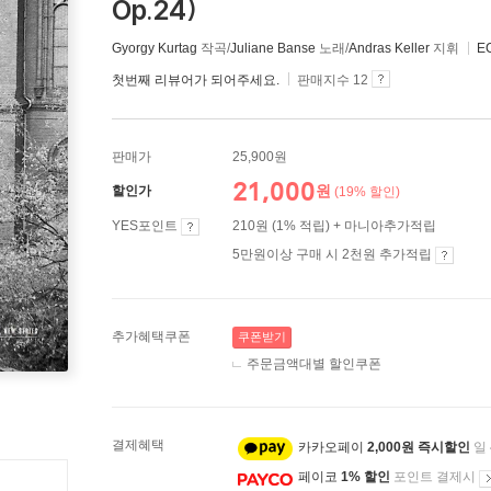
Op.24)
Gyorgy Kurtag
작곡/
Juliane Banse
노래/
Andras Keller
지휘
EC
첫번째 리뷰어가 되어주세요.
판매지수 12
판매가
25,900원
21,000
원
할인가
(19% 할인)
YES포인트
210원 (1% 적립) + 마니아추가적립
5만원이상 구매 시 2천원 추가적립
추가혜택쿠폰
쿠폰받기
주문금액대별 할인쿠폰
결제혜택
카카오페이
2,000원 즉시할인
일
페이코
1% 할인
포인트 결제시