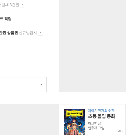
첫결제 3천원
인트 적립
만원 상품권
신규발급시
AD