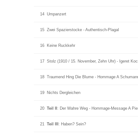
14
Umpanzert
15
Zwei Spazierstocke - Authentisch-Plagal
16
Keine Ruckkehr
17
Stolz (1910 / 15. November, Zehn Uhr) - Igeret Ko
18
Traumend Hing Die Blume - Hommage A Schuman
19
Nichts Dergleichen
20
Teil II
: Der Wahre Weg - Hommage-Message A Pier
21
Teil III
: Haben? Sein?