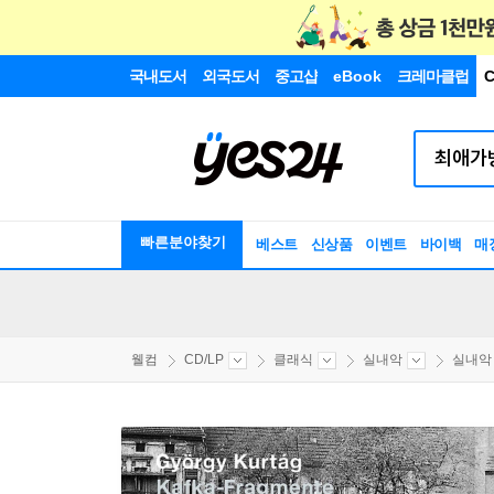
국내도서
외국도서
중고샵
eBook
크레마클럽
C
빠른분야찾기
베스트
신상품
이벤트
바이백
매
웰컴
CD/LP
클래식
실내악
실내악 