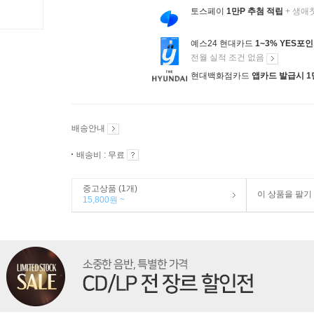
토스페이
1만P 추첨 적립
+ 생애
예스24 현대카드
1~3% YES포
전월 실적 조건 없음
현대백화점카드
앱카드 발급시 1
배송안내
배송비 : 무료
중고상품 (1개)
이 상품을 팔기
15,800원 ~