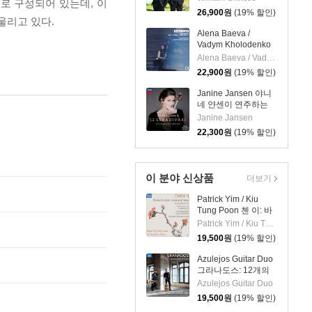
로 구성되어 있는데, 이
Violon De Rameau)
26,900
원
(19% 할인)
울리고 있다.
Alena Baeva /
Vadym Kholodenko
베토벤: 바이올린 소
Alena Baeva / Vadym Kholodenko
나타 5번 '봄', 9번 '크
22,900
원
(19% 할인)
로이처', 3번
(Beethoven: Violin
Janine Jansen 야니
Sonatas Nos. 5
네 얀센이 연주하는
"Spring", 9 'Kreutzer"
12개의 스트라디바리
Janine Jansen
& 3)
(12 Stradivari)
22,300
원
(19% 할인)
이 분야 신상품
더보기
Patrick Yim / Kiu
Tung Poon 첸 이: 바
이올린, 비올라, 피아
Patrick Yim / Kiu Tung Poon
노 작품집 (Chen Yi:
19,500
원
(19% 할인)
Works For Violin,
Viola And Piano)
Azulejos Guitar Duo
그라나도스: 12개의
스페인 무곡, 스페인
Azulejos Guitar Duo
카프리초 (두 대의 기
19,500
원
(19% 할인)
타를 위한 편곡)