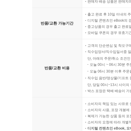
판매자 배송 상품은 판매자와
출고 완료 후 10일 이내의 
디지털 콘텐츠인 eBook의 
반품/교환 가능기간
중고상품의 경우 출고 완료일
모바일 쿠폰의 경우 유효기간(
고객의 단순변심 및 착오구
직수입양서/직수입일서중 일
단, 아래의 주문/취소 조건인
오늘 00시 ~ 06시 30분 
반품/교환 비용
오늘 06시 30분 이후 주문
직수입 음반/영상물/기프트 
단, 당일 00시~13시 사이
박스 포장은 택배 배송이 가
소비자의 책임 있는 사유로 
소비자의 사용, 포장 개봉에 
복제가 가능한 상품 등의 포장을 
소비자의 요청에 따라 개별
디지털 컨텐츠인 eBook, 