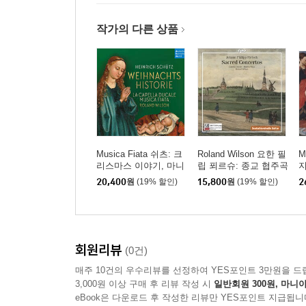
작가의 다른 상품
Musica Fiata 쉬츠: 크
Roland Wilson 요한 필
M
리스마스 이야기, 마니
립 푀르슈: 종교 협주곡
피카트 (Schutz: Histori
집 (Johann Philipp Fort
모
20,400
원
(19% 할인)
15,800
원
(19% 할인)
2
a der Geburt Christi S
sch: Sacred Concerto
(
WV 435b)
s)
E
회원리뷰
(0건)
매주 10건의 우수리뷰를 선정하여 YES포인트 3만원을 드
3,000원 이상 구매 후 리뷰 작성 시
일반회원 300원, 마니아
eBook은 다운로드 후 작성한 리뷰만 YES포인트 지급됩니