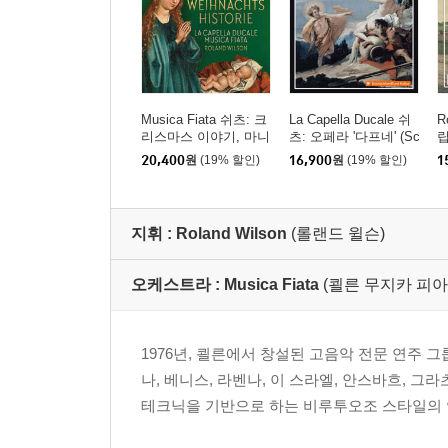
Musica Fiata 쉬츠: 크
La Capella Ducale 쉬
R
리스마스 이야기, 마니
츠: 오페라 '다프네' (Sc
립
피카트 (Schutz: Histori
hutz: Dafne)
집
20,400
원
(19% 할인)
16,900
원
(19% 할인)
1
a der Geburt Christi S
s
WV 435b)
s)
지휘 :
Roland Wilson
(롤랜드 윌슨)
오케스트라 :
Musica Fiata
(쾰른 무지카 피아타,M
1976년, 쾰른에서 창설된 고음악 전문 연주 
나, 베니스, 라벤나, 이 스라엘, 안스바흐, 
테크닉을 기반으로 하는 비루투오조 스타일의 연주로 