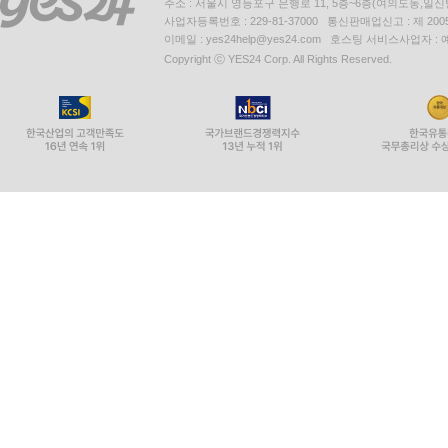
주소 : 서울시 영등포구 은행로 11, 5층~6층(여의도동,일신
사업자등록번호 : 229-81-37000 통신판매업신고 : 제 200
이메일 : yes24help@yes24.com 호스팅 서비스사업자 :
Copyright ⓒ YES24 Corp. All Rights Reserved.