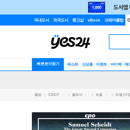
국내도서
외국도서
중고샵
eBook
크레마클럽
C
빠른분야찾기
베스트
신상품
이벤트
바이백
매
웰컴
CD/LP
클래식
보컬
보컬 (수