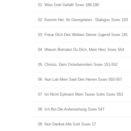
01
Wies Gott Gefallt Sswv 188-190
02
Kommt Her, Ihr Gesegneten - Dialogus Sswv 220
03
Freue Dich Des Weibes Deiner Jugend Sswv 181
04
Warum Betrubst Du Dich, Mein Herz Sswv 554
05
Christo, Dem Osterlammlein Sswv 151-552
06
Nun Lob Mein Seel Den Herren Sswv 555-557
07
Ist Nicht Ephraim Mein Teurer Sohn Sswv 553
08
Ich Bin Die Auferstehung Sswv 547
09
Nun Danket Alle Gott Sswv 17