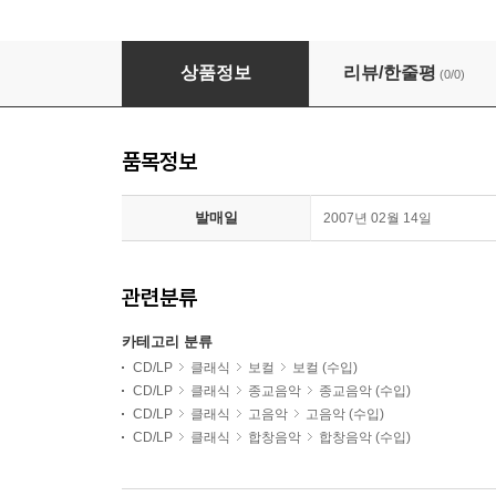
Roland Wilson 사무엘 샤이트: 교회 콘체르토 선집 (S
상품정보
리뷰/한줄평
(0/0)
품목정보
발매일
2007년 02월 14일
관련분류
카테고리 분류
CD/LP
클래식
보컬
보컬 (수입)
CD/LP
클래식
종교음악
종교음악 (수입)
CD/LP
클래식
고음악
고음악 (수입)
CD/LP
클래식
합창음악
합창음악 (수입)