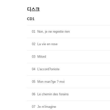
디스크
CD1
01
Non, je ne regrette rien
02
La vie en rose
03
Milord
04
L'accord?oniste
05
Mon man?ge ? moi
06
Le chemin des forains
07
Je m'imagine