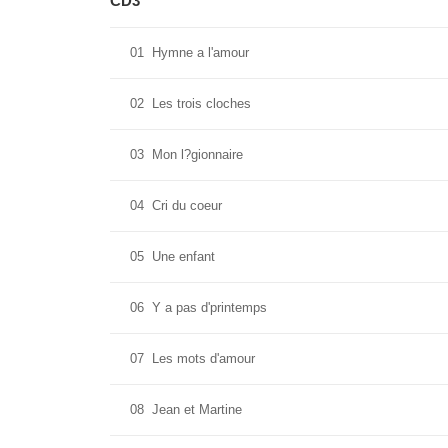
CD3
01
Hymne a l'amour
02
Les trois cloches
03
Mon l?gionnaire
04
Cri du coeur
05
Une enfant
06
Y a pas d'printemps
07
Les mots d'amour
08
Jean et Martine