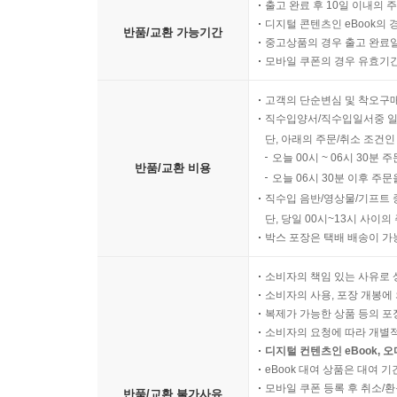
출고 완료 후 10일 이내의 
디지털 콘텐츠인 eBook의 
반품/교환 가능기간
중고상품의 경우 출고 완료일
모바일 쿠폰의 경우 유효기간(
고객의 단순변심 및 착오구
직수입양서/직수입일서중 일
단, 아래의 주문/취소 조건인
오늘 00시 ~ 06시 30분 
반품/교환 비용
오늘 06시 30분 이후 주문
직수입 음반/영상물/기프트 
단, 당일 00시~13시 사이
박스 포장은 택배 배송이 가
소비자의 책임 있는 사유로 
소비자의 사용, 포장 개봉에 
복제가 가능한 상품 등의 포장을 
소비자의 요청에 따라 개별
디지털 컨텐츠인 eBook, 
eBook 대여 상품은 대여 기
모바일 쿠폰 등록 후 취소/환
반품/교환 불가사유