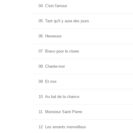
04
C'est l'amour
05
Tant qu'il y aura des jours
06
Heureuse
07
Bravo pour le clown
08
Chante-moi
09
Et moi
10
Au bal de la chance
11
Monsieur Saint Pierre
12
Les amants merveilleux