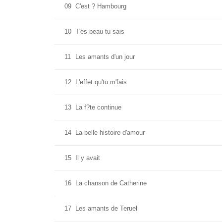
09
C'est ? Hambourg
10
T'es beau tu sais
11
Les amants d'un jour
12
L'effet qu'tu m'fais
13
La f?te continue
14
La belle histoire d'amour
15
Il y avait
16
La chanson de Catherine
17
Les amants de Teruel