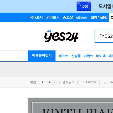
국내도서
외국도서
중고샵
eBook
크레마클럽
C
빠른분야찾기
베스트
신상품
이벤트
바이백
매
웰컴
CD/LP
월드뮤직
Europe
Eur