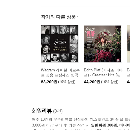
작가의 다른 상품
Wagram 레이블 아르쿠
Edith Piaf (에디뜨 피아
E
르 샹송 프랑세즈 명곡
프) - Greatest Hits [핑
프
모음집 (Harcourt Chan
크 컬러 2LP]
t
83,200
원
(19% 할인)
44,200
원
(19% 할인)
4
sons Francaises Box
컬
Set) [3LP]
회원리뷰
(0건)
매주 10건의 우수리뷰를 선정하여 YES포인트 3만원을 드
3,000원 이상 구매 후 리뷰 작성 시
일반회원 300원, 마니아