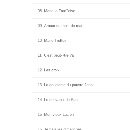
08
Marie la Fran?aise
09
Amour du mois de mai
10
Marie-Trottoir
11
C'est peut-?tre ?a
12
Les croix
13
La goualante du pauvre Jean
14
Le chevalier de Paris
15
Mon vieux Lucien
16
Je hais les dimanches