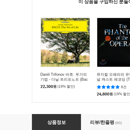
이 상품을 구입하신 분
Daniil Trifonov 바흐: 푸가의
뮤지컬 오페라의 유
기법 - 다닐 트리포노프 (Bac
널 캐스트 레코딩 (Th
h: The Art of Life)
om Of The Opera Or
22,300
원
(19% 할인)
8건
st Recording) [Rep
24,800
원
(19% 할인
Edith Piaf (에디트 피아프) - The Platinum Coll
상품정보
리뷰/한줄평
(0/1)